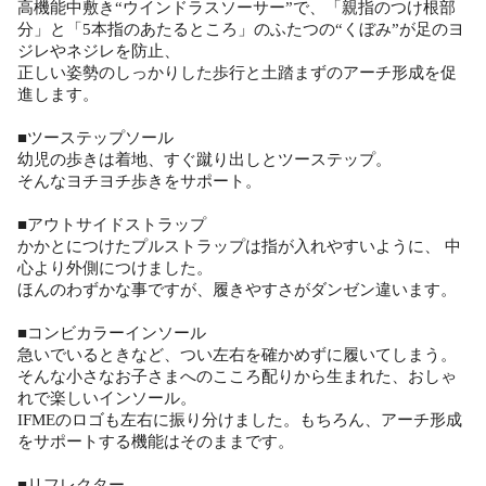
高機能中敷き“ウインドラスソーサー”で、「親指のつけ根部
分」と「5本指のあたるところ」のふたつの“くぼみ”が足のヨ
ジレやネジレを防止、
正しい姿勢のしっかりした歩行と土踏まずのアーチ形成を促
進します。
■ツーステップソール
幼児の歩きは着地、すぐ蹴り出しとツーステップ。
そんなヨチヨチ歩きをサポート。
■アウトサイドストラップ
かかとにつけたプルストラップは指が入れやすいように、 中
心より外側につけました。
ほんのわずかな事ですが、履きやすさがダンゼン違います。
■コンビカラーインソール
急いでいるときなど、つい左右を確かめずに履いてしまう。
そんな小さなお子さまへのこころ配りから生まれた、おしゃ
れで楽しいインソール。
IFMEのロゴも左右に振り分けました。もちろん、アーチ形成
をサポートする機能はそのままです。
■リフレクター