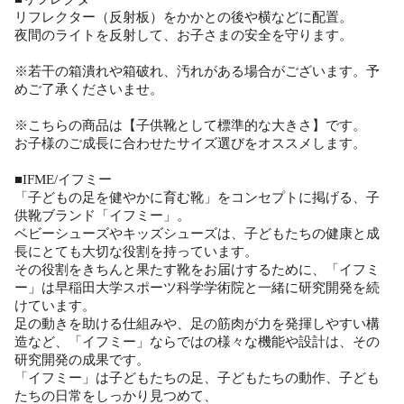
リフレクター（反射板）をかかとの後や横などに配置。
夜間のライトを反射して、お子さまの安全を守ります。
※若干の箱潰れや箱破れ、汚れがある場合がございます。予
めご了承くださいませ。
※こちらの商品は【子供靴として標準的な大きさ】です。
お子様のご成長に合わせたサイズ選びをオススメします。
■IFME/イフミー
「子どもの足を健やかに育む靴」をコンセプトに掲げる、子
供靴ブランド「イフミー」。
ベビーシューズやキッズシューズは、子どもたちの健康と成
長にとても大切な役割を持っています。
その役割をきちんと果たす靴をお届けするために、「イフミ
ー」は早稲田大学スポーツ科学学術院と一緒に研究開発を続
けています。
足の動きを助ける仕組みや、足の筋肉が力を発揮しやすい構
造など、「イフミー」ならではの様々な機能や設計は、その
研究開発の成果です。
「イフミー」は子どもたちの足、子どもたちの動作、子ども
たちの日常をしっかり見つめて、