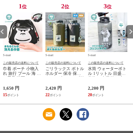
TOPAZ 1410
1
2
3
位
位
位
S-mart
S-mart
S-mart
S-
この販売店の送料について
この販売店の送料について
この販売店の送料について
巾着 ポーチ 小物入
ごリラックス ボトル
水筒 ウォーターボト
れ 旅行 プール 海 バ
ホルダー 保冷 保温
ル 1リットル 目盛り
ス用品 洗面セット
ショルダー ループ付
直飲み 中蓋付き 大
洗える ゴリラ 銭湯
き 軽量グッズ 水分
容量 かわいい 軽い
サウナ ごリラックス
補給 マイボトル サ
マイボトル 動物 ア
1,650 円
2,420 円
2,200 円
1
まもるさんの洗える
ウナ 温泉 水筒 カバ
ニマル ゴリラ ごリ
15
22
20
9
巾着 ブラック 黒
ー トトノイモード
ラックス ゴリゴリボ
ォ
ゴリゴリ GORELAX
トル