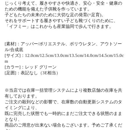
じっくり考えて、履きやすさや快適さ、安心・安全・健康の
ための機能を備えた子供靴を作っています。
子どもたちの未来のために大切な足の発育(=足育)。
それをサポートする履きやすい子ども靴づくりのために、
「イフミー」はこれからも産業協同で歩んで行きます。
[素材]：アッパー/ポリエステル、ポリウレタン、アウトソー
ル/合成底
[サイズ]：12.0cm/12.5cm/13.0cm/13.5cm/14.0cm/14.5cm/15.0c
m
[カラー]：レッド グリーン
[足囲]：表記なし（3E相当）
※当店では在庫一括管理システムにより複数店舗の在庫を共
有しております。
ご注文の殺到などの影響で、在庫数の自動更新システムのタ
イミングにより、
既に完売した状態でも一時的にまだご注文できる状態のまま
となり、
商品のご用意が出来ない場合もございます。予めご了承くだ