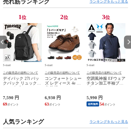
売れ筋ランキング
ランキングをもっと見る
1
2
3
位
位
位
S-mart
S-mart
S-mart
S-
この販売店の送料について
この販売店の送料について
この販売店の送料について
デイパック 27l バッ
コンフォートシュー
空調風神服 EFウェア
クパック リュック
ズ レディース 4e 幅
チタン加工半袖ブル
サイズ ブランド ロ
広 防滑 サイドファ
ゾン ベスト ファン
ゴ プリント かばん
スナー ウォーキング
対応 半袖 ブルゾン
鞄 機内持ち込み 夏
シューズ 黒 トパー
ジャケット 遮熱 作
ド
7,590 円
6,930 円
5,990 円
5
スラッシャー
ズ モア 靴 カジュア
業服 作業着 上着 ア
69
63
54
4
送料無料
THRASHER r1929
ルシューズ 外反母趾
タックベース KF100
1
歩きやすい シニア
ミセス ファッション
人気ランキング
50代 60代 母の日 ギ
ランキングをもっと見る
フト プレゼント グ
レー ベージュ