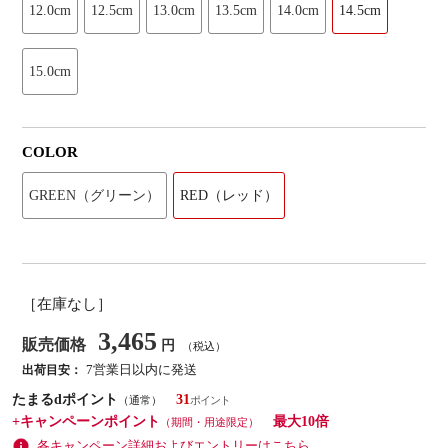
12.0cm
12.5cm
13.0cm
13.5cm
14.0cm
14.5cm
15.0cm
COLOR
GREEN（グリーン）
RED（レッド）
［在庫なし］
3,465
販売価格
円
（税込）
7営業日以内に発送
出荷目安：
たまるdポイント
31
（通常）
+キャンペーンポイント
最大10倍
（期間・用途限定）
各キャンペーン詳細およびエントリーはこちら