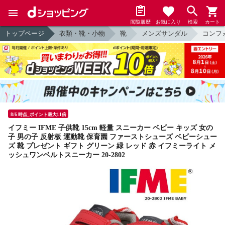
閲覧履歴
お気に入り
検索
カート
トップページ
衣類・靴・小物
靴
メンズサンダル
コンフ
8/6 時点_ポイント最大11倍
イフミー IFME 子供靴 15cm 軽量 スニーカー ベビー キッズ 女の
子 男の子 反射板 運動靴 保育園 ファーストシューズ ベビーシュー
ズ 靴 プレゼント ギフト グリーン 緑 レッド 赤 イフミーライト メ
ッシュワンベルトスニーカー 20-2802