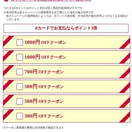
※たまるdポイントはポイント支払を除く商品代金(税抜)の1％です。
※
表示倍率は各キャンペーンの適用条件を全て満たした場合の最大倍率です。
各キャンペーンの適用状況によっては、ポイントの進呈数・付与倍率が最大倍率より少なくなる場合が
ございます。
dカードでお支払ならポイント3倍
1000円
OFFクーポン
1000円
OFFクーポン
700円
OFFクーポン
500円
OFFクーポン
500円
OFFクーポン
300円
OFFクーポン
※クーポン適用後の費用は決済画面で確認できます