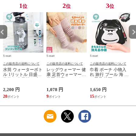
TOPAZ 1410
1
2
3
位
位
位
S-mart
S-mart
S-mart
S-
この販売店の送料について
この販売店の送料について
この販売店の送料について
水筒 ウォーターボト
レッグウォーマー 健
巾着 ポーチ 小物入
ル 1リットル 目盛り
康 足首ウォーマー
れ 旅行 プール 海 バ
直飲み 中蓋付き 大
着圧 就寝 おしゃれ
ス用品 洗面セット
容量 かわいい 軽い
冷え靴下 ソックス
洗える ゴリラ 銭湯
マイボトル 動物 ア
ふんわり 足湯のよう
サウナ ごリラックス
2,200 円
1,078 円
1,650 円
2
ニマル ゴリラ ごリ
なぽかぽかナイトウ
まもるさんの洗える
20
9
15
2
ラックス ゴリゴリボ
ォーマー inf-26
巾着 ブラック 黒
トル