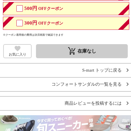
500円
OFFクーポン
300円
OFFクーポン
※クーポン適用後の費用は決済画面で確認できます
remove_shopping_cart
在庫なし
お気に入り
S-mart トップに戻る
コンフォートサンダルの一覧を見る
商品レビューを投稿するには