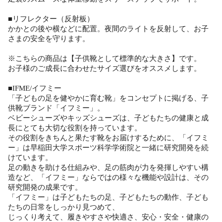
■リフレクター（反射板）
かかとの後や横などに配置。夜間のライトを反射して、お子
さまの安全を守ります。
※こちらの商品は【子供靴として標準的な大きさ】です。
お子様のご成長に合わせたサイズ選びをオススメします。
■IFME/イフミー
「子どもの足を健やかに育む靴」をコンセプトに掲げる、子
供靴ブランド「イフミー」。
ベビーシューズやキッズシューズは、子どもたちの健康と成
長にとても大切な役割を持っています。
その役割をきちんと果たす靴をお届けするために、「イフミ
ー」は早稲田大学スポーツ科学学術院と一緒に研究開発を続
けています。
足の動きを助ける仕組みや、足の筋肉が力を発揮しやすい構
造など、「イフミー」ならではの様々な機能や設計は、その
研究開発の成果です。
「イフミー」は子どもたちの足、子どもたちの動作、子ども
たちの日常をしっかり見つめて、
じっくり考えて、履きやすさや快適さ、安心・安全・健康の