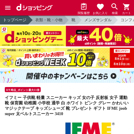
閲覧履歴
お気に入り
検索
カート
トップページ
衣類・靴・小物
靴
メンズサンダル
コンフ
8/9 時点_ポイント最大11倍
イフミー 子供靴 軽量 スニーカー キッズ 女の子 反射板 女子 運動
靴 保育園 幼稚園 小学校 通学 白 ホワイト ピンク グレー かわいい
マジックテープ キッズシューズ 靴 プレゼント ギフト IFME joob
super 太ベルトスニーカー 3410