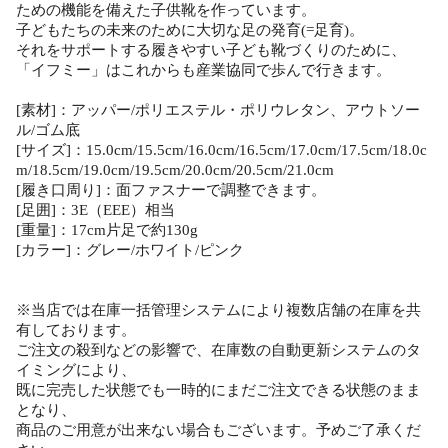
ための機能を備えた子供靴を作っています。
子どもたちの未来のために大切な足の発育(=足育)。
それをサポートする履きやすい子ども靴づくりのために、
「イフミー」はこれからも産業協同で歩んで行きます。
[素材]：アッパー/ポリエステル・ポリウレタン、アウトソー
ル/ゴム底
[サイズ]：15.0cm/15.5cm/16.0cm/16.5cm/17.0cm/17.5cm/18.0c
m/18.5cm/19.0cm/19.5cm/20.0cm/20.5cm/21.0cm
[履き口周り]：面ファスナーで調整できます。
[足囲]：3E（EEE）相当
[重量]：17cm片足で約130g
[カラー]：グレー/ホワイト/ピンク
※当店では在庫一括管理システムにより複数店舗の在庫を共
有しております。
ご注文の殺到などの影響で、在庫数の自動更新システムのタ
イミングにより、
既に完売した状態でも一時的にまだご注文できる状態のまま
となり、
商品のご用意が出来ない場合もございます。予めご了承くだ