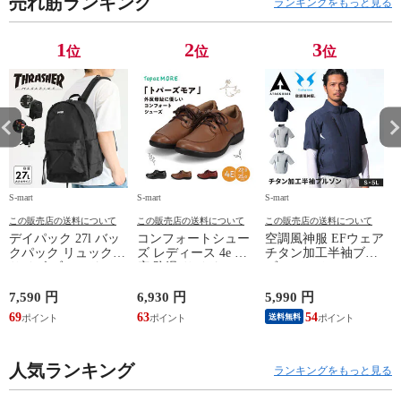
売れ筋ランキング
ランキングをもっと見る
1
2
3
位
位
位
S-mart
S-mart
S-mart
S-
この販売店の送料について
この販売店の送料について
この販売店の送料について
デイパック 27l バッ
コンフォートシュー
空調風神服 EFウェア
クパック リュック
ズ レディース 4e 幅
チタン加工半袖ブル
サイズ ブランド ロ
広 防滑 サイドファ
ゾン ベスト ファン
ゴ プリント かばん
スナー ウォーキング
対応 半袖 ブルゾン
鞄 機内持ち込み 夏
シューズ 黒 トパー
ジャケット 遮熱 作
ド
7,590 円
6,930 円
5,990 円
5
スラッシャー
ズ モア 靴 カジュア
業服 作業着 上着 ア
69
63
54
4
送料無料
THRASHER r1929
ルシューズ 外反母趾
タックベース KF100
1
歩きやすい シニア
ミセス ファッション
人気ランキング
50代 60代 母の日 ギ
ランキングをもっと見る
フト プレゼント グ
レー ベージュ