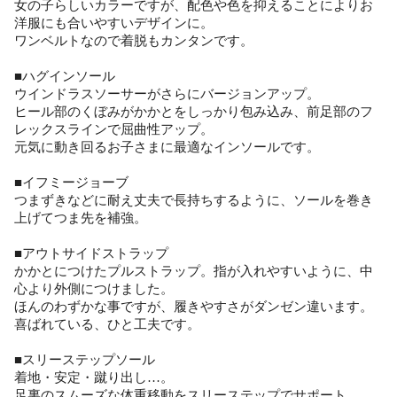
女の子らしいカラーですが、配色や色を抑えることによりお
洋服にも合いやすいデザインに。
ワンベルトなので着脱もカンタンです。
■ハグインソール
ウインドラスソーサーがさらにバージョンアップ。
ヒール部のくぼみがかかとをしっかり包み込み、前足部のフ
レックスラインで屈曲性アップ。
元気に動き回るお子さまに最適なインソールです。
■イフミージョーブ
つまずきなどに耐え丈夫で長持ちするように、ソールを巻き
上げてつま先を補強。
■アウトサイドストラップ
かかとにつけたプルストラップ。指が入れやすいように、中
心より外側につけました。
ほんのわずかな事ですが、履きやすさがダンゼン違います。
喜ばれている、ひと工夫です。
■スリーステップソール
着地・安定・蹴り出し…。
足裏のスムーズな体重移動をスリーステップでサポート。