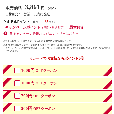
3,861
販売価格
円
（税込）
7営業日以内に発送
出荷目安：
たまるdポイント
35
（通常）
+キャンペーンポイント
最大10倍
（期間・用途限定）
各キャンペーン詳細およびエントリーはこちら
※たまるdポイントはポイント支払を除く商品代金(税抜)の1％です。
※
表示倍率は各キャンペーンの適用条件を全て満たした場合の最大倍率です。
各キャンペーンの適用状況によっては、ポイントの進呈数・付与倍率が最大倍率より少なくなる場合が
ございます。
dカードでお支払ならポイント3倍
1000円
OFFクーポン
1000円
OFFクーポン
700円
OFFクーポン
500円
OFFクーポン