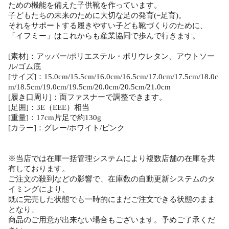
ための機能を備えた子供靴を作っています。
子どもたちの未来のために大切な足の発育(=足育)。
それをサポートする履きやすい子ども靴づくりのために、
「イフミー」はこれからも産業協同で歩んで行きます。
[素材]：アッパー/ポリエステル・ポリウレタン、アウトソー
ル/ゴム底
[サイズ]：15.0cm/15.5cm/16.0cm/16.5cm/17.0cm/17.5cm/18.0c
m/18.5cm/19.0cm/19.5cm/20.0cm/20.5cm/21.0cm
[履き口周り]：面ファスナーで調整できます。
[足囲]：3E（EEE）相当
[重量]：17cm片足で約130g
[カラー]：グレー/ホワイト/ピンク
※当店では在庫一括管理システムにより複数店舗の在庫を共
有しております。
ご注文の殺到などの影響で、在庫数の自動更新システムのタ
イミングにより、
既に完売した状態でも一時的にまだご注文できる状態のまま
となり、
商品のご用意が出来ない場合もございます。予めご了承くだ