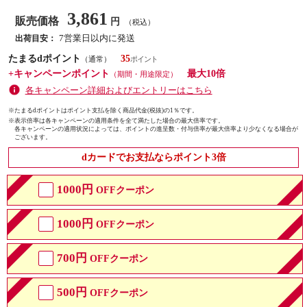
3,861
販売価格
円
（税込）
7営業日以内に発送
出荷目安：
たまるdポイント
35
（通常）
+キャンペーンポイント
最大10倍
（期間・用途限定）
各キャンペーン詳細およびエントリーはこちら
※たまるdポイントはポイント支払を除く商品代金(税抜)の1％です。
※
表示倍率は各キャンペーンの適用条件を全て満たした場合の最大倍率です。
各キャンペーンの適用状況によっては、ポイントの進呈数・付与倍率が最大倍率より少なくなる場合が
ございます。
dカードでお支払ならポイント3倍
1000円
OFFクーポン
1000円
OFFクーポン
700円
OFFクーポン
500円
OFFクーポン