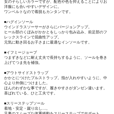
女の子らしいカラーですが、配色や色を抑えることによりお
洋服にも合いやすいデザインに。
ワンベルトなので着脱もカンタンです。
■ハグインソール
ウインドラスソーサーがさらにバージョンアップ。
ヒール部のくぼみがかかとをしっかり包み込み、前足部のフ
レックスラインで屈曲性アップ。
元気に動き回るお子さまに最適なインソールです。
■イフミージョーブ
つまずきなどに耐え丈夫で長持ちするように、ソールを巻き
上げてつま先を補強。
■アウトサイドストラップ
かかとにつけたプルストラップ。指が入れやすいように、中
心より外側につけました。
ほんのわずかな事ですが、履きやすさがダンゼン違います。
喜ばれている、ひと工夫です。
■スリーステップソール
着地・安定・蹴り出し…。
足裏のスムーズな体重移動をスリーステップでサポート。