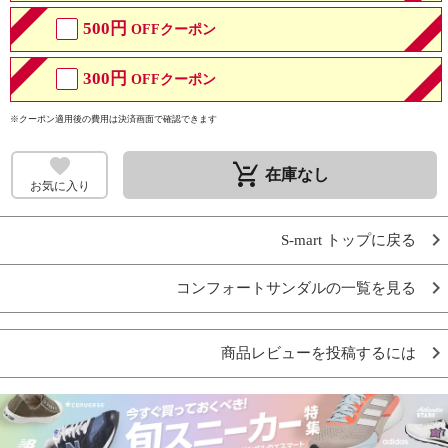
500円
OFFクーポン
300円
OFFクーポン
※クーポン適用後の費用は決済画面で確認できます
remove_shopping_cart
在庫なし
お気に入り
S-mart トップに戻る
コンフォートサンダルの一覧を見る
商品レビューを投稿するには