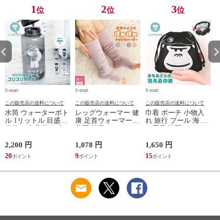
TOPAZ 1410
1
2
3
位
位
位
S-mart
S-mart
S-mart
S-
この販売店の送料について
この販売店の送料について
この販売店の送料について
水筒 ウォーターボト
レッグウォーマー 健
巾着 ポーチ 小物入
ル 1リットル 目盛り
康 足首ウォーマー
れ 旅行 プール 海 バ
直飲み 中蓋付き 大
着圧 就寝 おしゃれ
ス用品 洗面セット
容量 かわいい 軽い
冷え靴下 ソックス
洗える ゴリラ 銭湯
マイボトル 動物 ア
ふんわり 足湯のよう
サウナ ごリラックス
2,200 円
1,078 円
1,650 円
2
ニマル ゴリラ ごリ
なぽかぽかナイトウ
まもるさんの洗える
20
9
15
2
ラックス ゴリゴリボ
ォーマー inf-26
巾着 ブラック 黒
トル