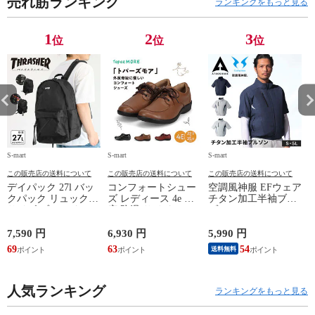
売れ筋ランキング
ランキングをもっと見る
1
2
3
位
位
位
S-mart
S-mart
S-mart
S-
この販売店の送料について
この販売店の送料について
この販売店の送料について
デイパック 27l バッ
コンフォートシュー
空調風神服 EFウェア
クパック リュック
ズ レディース 4e 幅
チタン加工半袖ブル
サイズ ブランド ロ
広 防滑 サイドファ
ゾン ベスト ファン
ゴ プリント かばん
スナー ウォーキング
対応 半袖 ブルゾン
鞄 機内持ち込み 夏
シューズ 黒 トパー
ジャケット 遮熱 作
ド
7,590 円
6,930 円
5,990 円
5
スラッシャー
ズ モア 靴 カジュア
業服 作業着 上着 ア
69
63
54
4
送料無料
THRASHER r1929
ルシューズ 外反母趾
タックベース KF100
1
歩きやすい シニア
ミセス ファッション
人気ランキング
50代 60代 母の日 ギ
ランキングをもっと見る
フト プレゼント グ
レー ベージュ