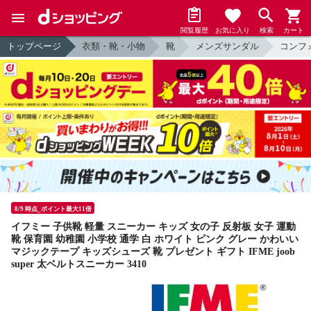
閲覧履歴
お気に入り
検索
カート
トップページ
衣類・靴・小物
靴
メンズサンダル
コンフ
8/9 時点_ポイント最大11倍
イフミー 子供靴 軽量 スニーカー キッズ 女の子 反射板 女子 運動
靴 保育園 幼稚園 小学校 通学 白 ホワイト ピンク グレー かわいい
マジックテープ キッズシューズ 靴 プレゼント ギフト IFME joob
super 太ベルトスニーカー 3410