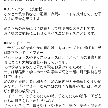
■リフレクター（反射板）
かかとの後や横などに配置。夜間のライトを反射して、お子
さまの安全を守ります。
※こちらの商品は【子供靴として標準的な大きさ】です。
お子様のご成長に合わせたサイズ選びをオススメします。
■IFME/イフミー
「子どもの足を健やかに育む靴」をコンセプトに掲げる、子
供靴ブランド「イフミー」。
ベビーシューズやキッズシューズは、子どもたちの健康と成
長にとても大切な役割を持っています。
その役割をきちんと果たす靴をお届けするために、「イフミ
ー」は早稲田大学スポーツ科学学術院と一緒に研究開発を続
けています。
足の動きを助ける仕組みや、足の筋肉が力を発揮しやすい構
造など、「イフミー」ならではの様々な機能や設計は、その
研究開発の成果です。
「イフミー」は子どもたちの足、子どもたちの動作、子ども
たちの日常をしっかり見つめて、
じっくり考えて、履きやすさや快適さ、安心・安全・健康の