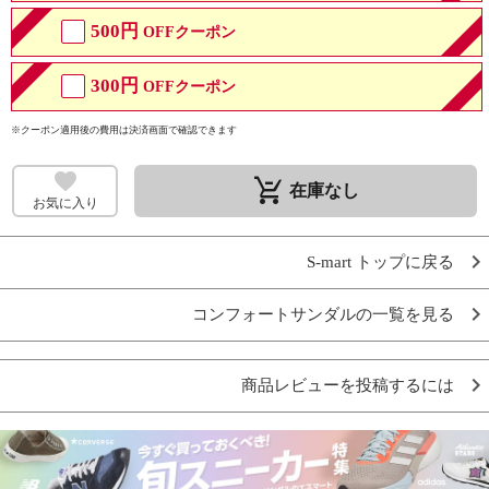
500円
OFFクーポン
300円
OFFクーポン
※クーポン適用後の費用は決済画面で確認できます
remove_shopping_cart
在庫なし
お気に入り
S-mart トップに戻る
コンフォートサンダルの一覧を見る
商品レビューを投稿するには