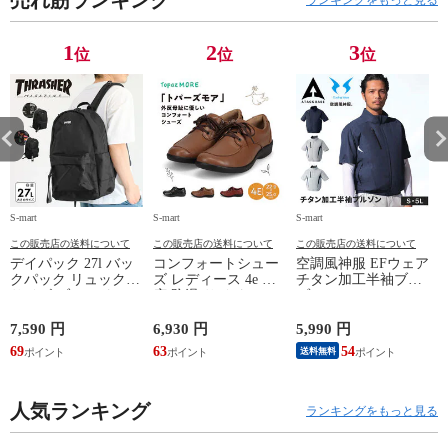
1
2
3
位
位
位
S-mart
S-mart
S-mart
S-
この販売店の送料について
この販売店の送料について
この販売店の送料について
デイパック 27l バッ
コンフォートシュー
空調風神服 EFウェア
クパック リュック
ズ レディース 4e 幅
チタン加工半袖ブル
サイズ ブランド ロ
広 防滑 サイドファ
ゾン ベスト ファン
ゴ プリント かばん
スナー ウォーキング
対応 半袖 ブルゾン
鞄 機内持ち込み 夏
シューズ 黒 トパー
ジャケット 遮熱 作
ド
7,590 円
6,930 円
5,990 円
5
スラッシャー
ズ モア 靴 カジュア
業服 作業着 上着 ア
69
63
54
4
送料無料
THRASHER r1929
ルシューズ 外反母趾
タックベース KF100
1
歩きやすい シニア
ミセス ファッション
人気ランキング
50代 60代 母の日 ギ
ランキングをもっと見る
フト プレゼント グ
レー ベージュ