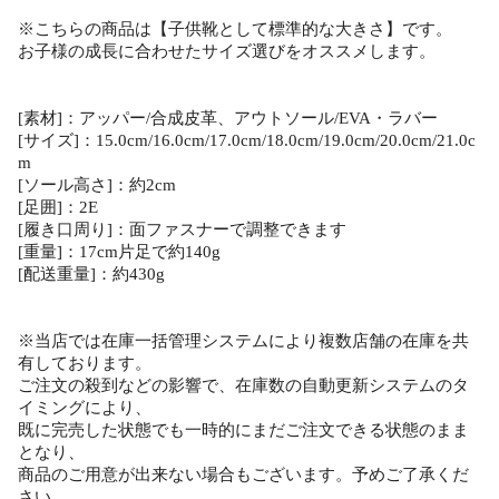
※こちらの商品は【子供靴として標準的な大きさ】です。
お子様の成長に合わせたサイズ選びをオススメします。
[素材]：アッパー/合成皮革、アウトソール/EVA・ラバー
[サイズ]：15.0cm/16.0cm/17.0cm/18.0cm/19.0cm/20.0cm/21.0c
m
[ソール高さ]：約2cm
[足囲]：2E
[履き口周り]：面ファスナーで調整できます
[重量]：17cm片足で約140g
[配送重量]：約430g
※当店では在庫一括管理システムにより複数店舗の在庫を共
有しております。
ご注文の殺到などの影響で、在庫数の自動更新システムのタ
イミングにより、
既に完売した状態でも一時的にまだご注文できる状態のまま
となり、
商品のご用意が出来ない場合もございます。予めご了承くだ
さい。