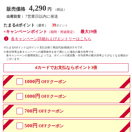
4,290
販売価格
円
（税込）
7営業日以内に発送
出荷目安：
たまるdポイント
39
（通常）
+キャンペーンポイント
最大19倍
（期間・用途限定）
各キャンペーン詳細およびエントリーはこちら
※たまるdポイントはポイント支払を除く商品代金(税抜)の1％です。
※
表示倍率は各キャンペーンの適用条件を全て満たした場合の最大倍率です。
各キャンペーンの適用状況によっては、ポイントの進呈数・付与倍率が最大倍率より少なくなる場合が
ございます。
dカードでお支払ならポイント3倍
1000円
OFFクーポン
1000円
OFFクーポン
700円
OFFクーポン
500円
OFFクーポン