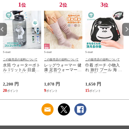
TOPAZ 1410
1
2
3
位
位
位
S-mart
S-mart
S-mart
S-
この販売店の送料について
この販売店の送料について
この販売店の送料について
水筒 ウォーターボト
レッグウォーマー 健
巾着 ポーチ 小物入
ル 1リットル 目盛り
康 足首ウォーマー
れ 旅行 プール 海 バ
直飲み 中蓋付き 大
着圧 就寝 おしゃれ
ス用品 洗面セット
容量 かわいい 軽い
冷え靴下 ソックス
洗える ゴリラ 銭湯
マイボトル 動物 ア
ふんわり 足湯のよう
サウナ ごリラックス
2,200 円
1,078 円
1,650 円
2
ニマル ゴリラ ごリ
なぽかぽかナイトウ
まもるさんの洗える
20
9
15
2
ラックス ゴリゴリボ
ォーマー inf-26
巾着 ブラック 黒
トル