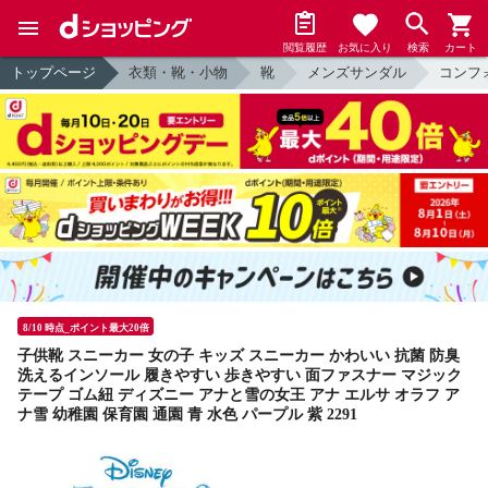
閲覧履歴
お気に入り
検索
カート
トップページ
衣類・靴・小物
靴
メンズサンダル
コンフ
8/10 時点_ポイント最大20倍
子供靴 スニーカー 女の子 キッズ スニーカー かわいい 抗菌 防臭
洗えるインソール 履きやすい 歩きやすい 面ファスナー マジック
テープ ゴム紐 ディズニー アナと雪の女王 アナ エルサ オラフ ア
ナ雪 幼稚園 保育園 通園 青 水色 パープル 紫 2291