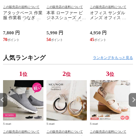
この販売店の送料について
この販売店の送料について
この販売店の送料について
アタックベース 作業
本革 ローファー ビ
オフィス サンダル
服 作業着 つなぎ 大
ジネスシューズ メン
メンズ オフィス ビ
きいサイズ メンズ
ズ スリッポン 幅広
ジネス スリッパ メ
レディース オシャレ
4E 天然皮革 3001
ンズ おしゃれ 通気
オーバーオール ユニ
3002 3003 3004 3005
性 つっかけ 履きや
ド
7,800 円
5,990 円
4,950 円
5
フォーム サロペット
すい 痛くない 室内
70
54
45
4
整備士 車 バイク 汚
履き オフィス履き
1
れ防止 373730
ビジネスサンダル 屋
外 防滑 外履き ビジ
人気ランキング
ネススリッパ ストレ
ランキングをもっと見る
ートチップ スワール
トゥ ウイングチップ
ブラック 黒 311 312
1
2
3
位
位
位
314
S-mart
S-mart
S-mart
S-
この販売店の送料について
この販売店の送料について
この販売店の送料について