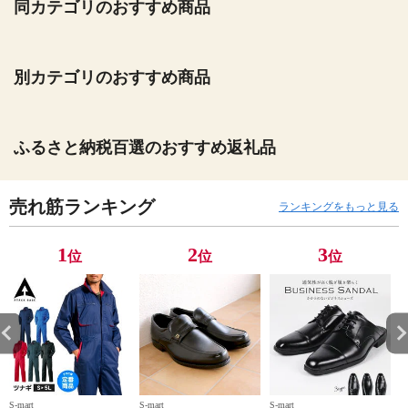
同カテゴリのおすすめ商品
別カテゴリのおすすめ商品
ふるさと納税百選のおすすめ返礼品
売れ筋ランキング
ランキングをもっと見る
1
2
3
位
位
位
S-mart
S-mart
S-mart
S-