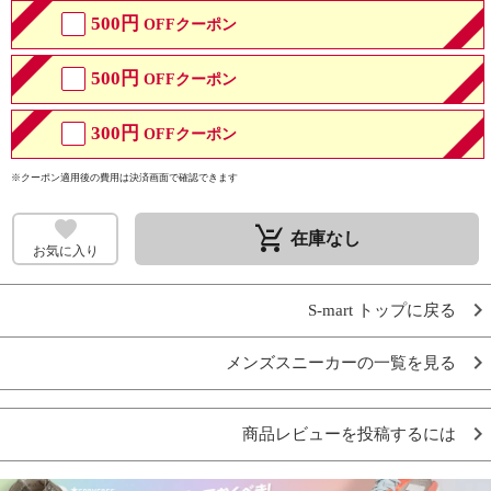
500円
OFFクーポン
500円
OFFクーポン
300円
OFFクーポン
※クーポン適用後の費用は決済画面で確認できます
remove_shopping_cart
在庫なし
お気に入り
S-mart トップに戻る
メンズスニーカーの一覧を見る
商品レビューを投稿するには