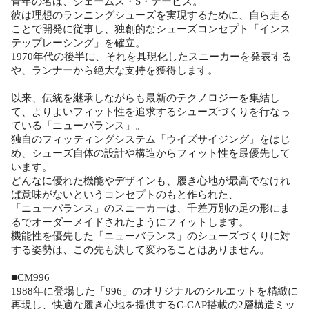
青年の名は、ジェームス・S・デービス。
彼は理想のランニングシューズを実現するために、自ら走る
ことで開発に従事し、独創的なシューズコンセプト「インス
テップレーシング」を確立。
1970年代の後半に、それを具現化したスニーカーを発表する
や、ランナーから絶大な支持を獲得します。
以来、伝統を継承しながらも最新のテクノロジーを集結し
て、よりよいフィット性を追求するシューズづくりを行なっ
ている「ニューバランス」。
独自のフィッティングシステム「ウイズサイジング」をはじ
め、シューズ自体の設計や構造からフィット性を最優先して
います。
どんなに優れた機能やデザインも、履き心地が最高でなけれ
ば意味がないというコンセプトのもと作られた、
「ニューバランス」のスニーカーは、千差万別の足の形にま
るでオーダーメイドされたようにフィットします。
機能性を優先した「ニューバランス」のシューズづくりに対
する姿勢は、この先も決して変わることはありません。
■CM996
1988年に登場した「996」のオリジナルのシルエットを精緻に
再現し、快適な履き心地を提供するC-CAP搭載の2層構造ミッ