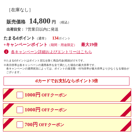
［在庫なし］
14,800
販売価格
円
（税込）
7営業日以内に発送
出荷目安：
たまるdポイント
134
（通常）
+キャンペーンポイント
最大19倍
（期間・用途限定）
各キャンペーン詳細およびエントリーはこちら
※たまるdポイントはポイント支払を除く商品代金(税抜)の1％です。
※
表示倍率は各キャンペーンの適用条件を全て満たした場合の最大倍率です。
各キャンペーンの適用状況によっては、ポイントの進呈数・付与倍率が最大倍率より少なくなる場合が
ございます。
dカードでお支払ならポイント3倍
1000円
OFFクーポン
1000円
OFFクーポン
700円
OFFクーポン