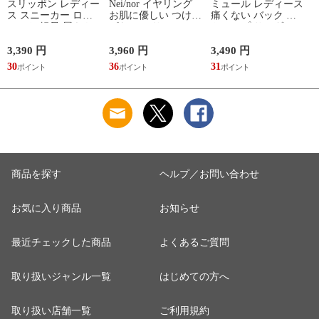
スリッポン レディー
Nei/nor イヤリング
ミュール レディース
ス スニーカー ロー
お肌に優しい つけっ
痛くない バック ス
カット 軽量 履きや
ぱなしok サージカル
トラップ サンダル
すい 歩きやすい ウ
ステンレス 316L ア
ヒール つっかけ ウ
ォーキング コンフォ
クセサリー 錆に強い
ェッジソール ニット
3,390 円
3,960 円
3,490 円
7
ート シューズ 黒 ブ
変色しにくい ネイナ
厚底 軽量 美脚 疲れ
30
36
31
7
ラック グレー 2861
ー NnER-0021
にくい 歩きやすい
脱げない 541-727
れ
商品を探す
ヘルプ／お問い合わせ
お気に入り商品
お知らせ
最近チェックした商品
よくあるご質問
取り扱いジャンル一覧
はじめての方へ
取り扱い店舗一覧
ご利用規約