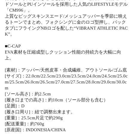
ドソールとPUインソールを採用した人気のLIFESTYLEモデル
「CM996」。
上質なピッグスキンスエード/メッシュアッパーを季節に映え
るトーンでまとめ、フォクシングに金のロゴ型押し、バック
タブにフライングNBロゴを配した“VIBRANT ATHLETIC PAC
K”。
■C-CAP
EVA素材を圧縮成型しクッション性能の持続力を大幅に向
上。
[素材]：アッパー/天然皮革・合成繊維、アウトソール/ゴム底
[サイズ]：22.0cm/22.5cm/23.0cm/23.5cm/24.0cm/24.5cm/25.0c
m/25.5cm/26.0cm/26.5cm/27.0cm/27.5cm/28.0cm/29.0cm/30.0c
m
[ソール高さ]：約2.5cm
[履き口までの高さ]：約10cm（ソール部分も含む）
[足囲]：D
[履き口周り]：紐で調整出来ます。
[重量]：25.5cm片足で約290g
[配送重量]：約760g
[原産国]：INDONESIA/CHINA