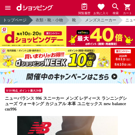
閲覧履歴
お気に入り
検索
カート
トップページ
衣類・靴・小物
靴
メンズスニーカー
ニュー
8/10 時点_ポイント最大20倍
ニューバランス 996 スニーカー メンズ レディース ランニングシ
ューズ ウォーキング カジュアル 本革 ユニセックス new balance
cm996