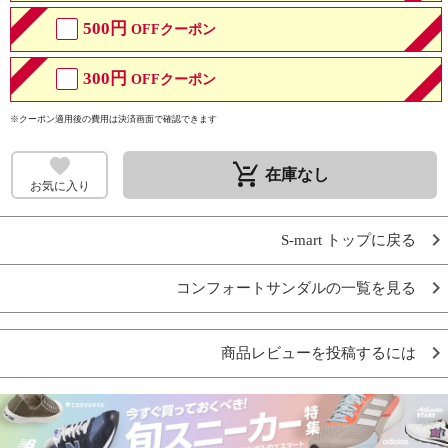
500円
OFFクーポン
300円
OFFクーポン
※クーポン適用後の費用は決済画面で確認できます
remove_shopping_cart
在庫なし
お気に入り
S-mart トップに戻る
コンフォートサンダルの一覧を見る
商品レビューを投稿するには