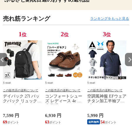
売れ筋ランキング
ランキングをもっと見る
1
2
3
位
位
位
S-mart
S-mart
S-mart
S-
この販売店の送料について
この販売店の送料について
この販売店の送料について
デイパック 27l バッ
コンフォートシュー
空調風神服 EFウェア
クパック リュック
ズ レディース 4e 幅
チタン加工半袖ブル
サイズ ブランド ロ
広 防滑 サイドファ
ゾン ベスト ファン
ゴ プリント かばん
スナー ウォーキング
対応 半袖 ブルゾン
鞄 機内持ち込み 夏
シューズ 黒 トパー
ジャケット 遮熱 作
ド
7,590 円
6,930 円
5,990 円
5
スラッシャー
ズ モア 靴 カジュア
業服 作業着 上着 ア
69
63
54
4
送料無料
THRASHER r1929
ルシューズ 外反母趾
タックベース KF100
1
歩きやすい シニア