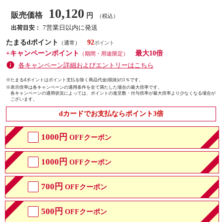
10,120
販売価格
円
（税込）
7営業日以内に発送
出荷目安：
たまるdポイント
92
（通常）
+キャンペーンポイント
最大10倍
（期間・用途限定）
各キャンペーン詳細およびエントリーはこちら
※たまるdポイントはポイント支払を除く商品代金(税抜)の1％です。
※
表示倍率は各キャンペーンの適用条件を全て満たした場合の最大倍率です。
各キャンペーンの適用状況によっては、ポイントの進呈数・付与倍率が最大倍率より少なくなる場合が
ございます。
dカードでお支払ならポイント3倍
1000円
OFFクーポン
1000円
OFFクーポン
700円
OFFクーポン
500円
OFFクーポン