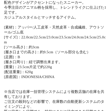
配色デザインがアクセントになったスニーカー。
今季注目のアニマル柄を採用し、トレンドライクに仕上げた1
足です。
カジュアルスタイルとマッチするアイテム。
[素材]：アッパー/人工皮革・天然皮革・合成繊維、アウトソ
ール/ゴム底
[サイズ]：22.0cm/22.5cm/23.0cm/23.5cm/24.0cm/24.5cm/25.0c
m
[ソール高さ]：約3cm
[履き口までの高さ]：約9.5cm（ソール部分も含む）
[足囲]：B
[履き口周り]：紐で調整出来ます。
[重量]：23.5cm片足で約220g
[配送重量]：620g
[原産国]：INDONESIA/CHINA
※当店では在庫一括管理システムにより複数店舗の在庫を共
有しております。
ご注文の殺到などの影響で、在庫数の自動更新システムのタ
イミングにより、