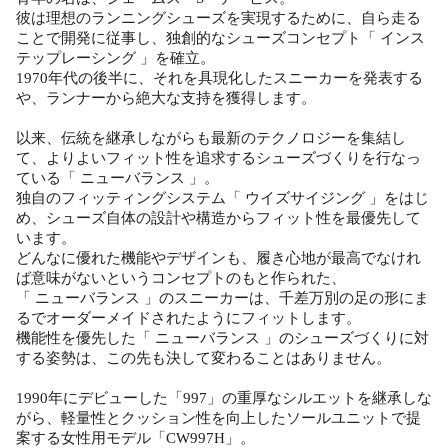
彼は理想のランニングシューズを実現するために、自ら走る
ことで開発に従事し、独創的なシューズコンセプト「 インス
テップレーシング 」を確立。
1970年代の後半に、それを具現化したスニーカーを発表する
や、ランナーから絶大な支持を獲得します。
以来、伝統を継承しながらも最新のテクノロジーを集結し
て、よりよいフィット性を追求するシューズづくりを行なっ
ている「 ニューバランス 」。
独自のフィッティングシステム「 ウイズサイジング 」をはじ
め、シューズ自体の設計や構造からフィット性を最優先して
います。
どんなに優れた機能やデザインも、履き心地が最高でなけれ
ば意味がないというコンセプトのもと作られた、
「 ニューバランス 」のスニーカーは、千差万別の足の形にま
るでオーダーメイドされたようにフィットします。
機能性を優先した「 ニューバランス 」のシューズづくりに対
する姿勢は、この先も決して変わることはありません。
1990年にデビューした「997」の重厚なシルエットを継承しな
がら、軽量性とクッション性を向上したソールユニットで提
案する女性用モデル「CW997H」。