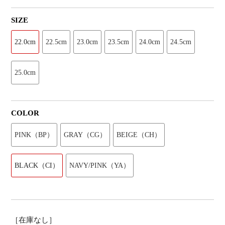
SIZE
22.0cm
22.5cm
23.0cm
23.5cm
24.0cm
24.5cm
25.0cm
COLOR
PINK（BP）
GRAY（CG）
BEIGE（CH）
BLACK（CI）
NAVY/PINK（YA）
［在庫なし］