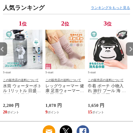
ミセス ファッション
人気ランキング
50代 60代 母の日 ギ
ランキングをもっと見る
フト プレゼント グ
レー ベージュ
TOPAZ 1410
1
2
3
位
位
位
S-mart
S-mart
S-mart
S-
この販売店の送料について
この販売店の送料について
この販売店の送料について
水筒 ウォーターボト
レッグウォーマー 健
巾着 ポーチ 小物入
ル 1リットル 目盛り
康 足首ウォーマー
れ 旅行 プール 海 バ
直飲み 中蓋付き 大
着圧 就寝 おしゃれ
ス用品 洗面セット
容量 かわいい 軽い
冷え靴下 ソックス
洗える ゴリラ 銭湯
マイボトル 動物 ア
ふんわり 足湯のよう
サウナ ごリラックス
2,200 円
1,078 円
1,650 円
2
ニマル ゴリラ ごリ
なぽかぽかナイトウ
まもるさんの洗える
20
9
15
2
ラックス ゴリゴリボ
ォーマー inf-26
巾着 ブラック 黒
トル