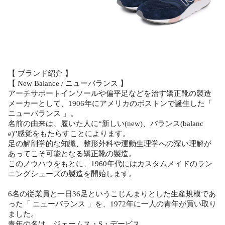
【 ブランド紹介 】
【 New Balance / ニューバランス 】
アーチサポートインソールや偏平足などを治す矯正靴の製造
メーカーとして、1906年にアメリカのボストンで誕生した「
ニューバランス 」。
名前の由来は、履いた人に“新しい(new)、バランス(balanc
e)"感覚をもたらすことによります。
足の解剖学的な知識、整形外科や運動生理学への深い理解が
あってこそ可能となる矯正靴の製造。
このノウハウをもとに、1960年代にはカスタムメイドのラン
ニングシューズの製造を開始します。
6名の従業員と一日36足というこじんまりとした生産規模であ
った「 ニューバランス 」を、1972年に一人の青年が買い取り
ました。
青年の名は、ジェームス・S・デービス。