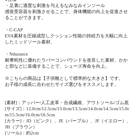
・足裏に適度な刺激を与えるなみなみインソール
感覚受容器を刺激させることで、身体機能の向上を促進させ
ることができます。
・C-CAP
EVA素材を圧縮成型しクッション性能の持続力を大幅に向上
したミッドソール素材。
・Ndurance
耐摩耗性に優れたラバーコンパウンドを改良した素材。かか
と部などに装備することで、シューズ寿命を向上。
※こちらの商品は【子供靴として標準的な大きさ】です。
お子様の成長に合わせたサイズ選びをオススメします。
[素材]：アッパー/人工皮革・合成繊維、アウトソール/ゴム底
[サイズ]：12.0cm/12.5cm/13.0cm/13.5cm/14.0cm/14.5cm/15.0c
m/15.5cm/16.0cm/16.5cm
[カラー]：JD（ピンク）、JE（パープル）、JF（イエロー）、
JH（ブラウン）
[ソール]：約2cm