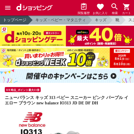
閲覧履歴
お気に入り
検索
カート
トップページ
キッズ・ベビー・マタニティ
キッズ
靴
ス
8/8 時点_ポイント最大11倍
ニューバランス キッズ 313 ベビー スニーカー ピンク パープル イ
エロー ブラウン new balance IO313 JD DE DF DH