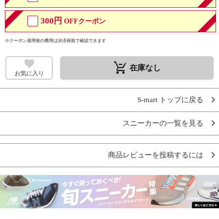
300円
OFFクーポン
※クーポン適用後の費用は決済画面で確認できます
remove_shopping_cart
在庫なし
お気に入り
S-mart トップに戻る
スニーカーの一覧を見る
商品レビューを投稿するには