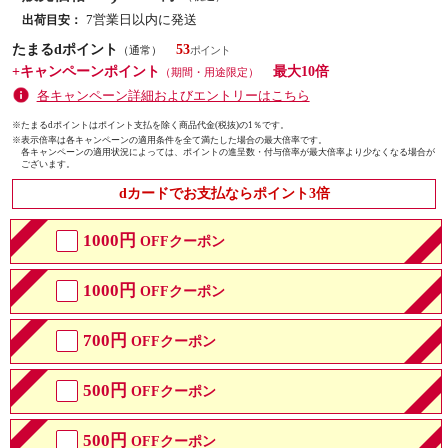
7営業日以内に発送
出荷目安：
たまるdポイント
53
（通常）
+キャンペーンポイント
最大10倍
（期間・用途限定）
各キャンペーン詳細およびエントリーはこちら
※たまるdポイントはポイント支払を除く商品代金(税抜)の1％です。
※
表示倍率は各キャンペーンの適用条件を全て満たした場合の最大倍率です。
各キャンペーンの適用状況によっては、ポイントの進呈数・付与倍率が最大倍率より少なくなる場合が
ございます。
dカードでお支払ならポイント3倍
1000円
OFFクーポン
1000円
OFFクーポン
700円
OFFクーポン
500円
OFFクーポン
500円
OFFクーポン