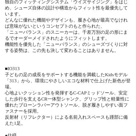
独自のフィッティングシステム「ウイズサイジング」をはじ
め、シューズ自体の設計や構造からフィット性を最優先して
います。
どんなに優れた機能やデザインも、履き心地が最高でなけれ
ば意味がないというコンセプトのもと作られた、
「ニューバランス」のスニーカーは、千差万別の足の形にま
るでオーダーメイドされたようにフィットします。
機能性を優先した「ニューバランス」のシューズづくりに対
する姿勢は、この先も決して変わることはありません。
■IO313
子どもの足の成長をサポートする機能を満載したKidsモデル
「313」から、環境にやさしいエコな材料で仕上げた新色が登
場。
心地よいクッション性を発揮するC-CAPミッドソール、安定
した歩行を支えるCR一体型シャンク、グリップ性と軽量性に
優れたブローンラバーアウトソール、脱ぎ履きしやすい面フ
ァスナーを採用。
反射材（リフレクター）による名前入れスペースも踵部に備
えた1足。
●仕様