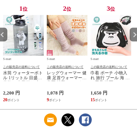
レー ベージュ
TOPAZ 1410
1
2
3
位
位
位
S-mart
S-mart
S-mart
S-
この販売店の送料について
この販売店の送料について
この販売店の送料について
水筒 ウォーターボト
レッグウォーマー 健
巾着 ポーチ 小物入
ル 1リットル 目盛り
康 足首ウォーマー
れ 旅行 プール 海 バ
直飲み 中蓋付き 大
着圧 就寝 おしゃれ
ス用品 洗面セット
容量 かわいい 軽い
冷え靴下 ソックス
洗える ゴリラ 銭湯
マイボトル 動物 ア
ふんわり 足湯のよう
サウナ ごリラックス
2,200 円
1,078 円
1,650 円
2
ニマル ゴリラ ごリ
なぽかぽかナイトウ
まもるさんの洗える
20
9
15
2
ラックス ゴリゴリボ
ォーマー inf-26
巾着 ブラック 黒
トル