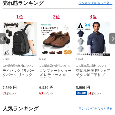
売れ筋ランキング
ランキングをもっと見る
1
2
3
位
位
位
S-mart
S-mart
S-mart
S-
この販売店の送料について
この販売店の送料について
この販売店の送料について
デイパック 27l バッ
コンフォートシュー
空調風神服 EFウェア
クパック リュック
ズ レディース 4e 幅
チタン加工半袖ブル
サイズ ブランド ロ
広 防滑 サイドファ
ゾン ベスト ファン
ゴ プリント かばん
スナー ウォーキング
対応 半袖 ブルゾン
鞄 機内持ち込み 夏
シューズ 黒 トパー
ジャケット 遮熱 作
ド
7,590 円
6,930 円
5,990 円
5
スラッシャー
ズ モア 靴 カジュア
業服 作業着 上着 ア
69
63
54
4
送料無料
THRASHER r1929
ルシューズ 外反母趾
タックベース KF100
1
歩きやすい シニア
ミセス ファッション
人気ランキング
50代 60代 母の日 ギ
ランキングをもっと見る
フト プレゼント グ