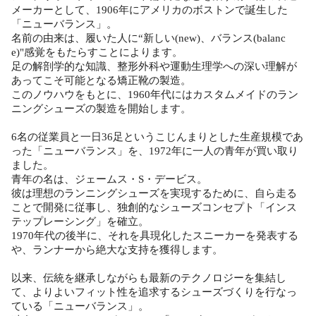
メーカーとして、1906年にアメリカのボストンで誕生した
「ニューバランス」。
名前の由来は、履いた人に“新しい(new)、バランス(balanc
e)"感覚をもたらすことによります。
足の解剖学的な知識、整形外科や運動生理学への深い理解が
あってこそ可能となる矯正靴の製造。
このノウハウをもとに、1960年代にはカスタムメイドのラン
ニングシューズの製造を開始します。
6名の従業員と一日36足というこじんまりとした生産規模であ
った「ニューバランス」を、1972年に一人の青年が買い取り
ました。
青年の名は、ジェームス・S・デービス。
彼は理想のランニングシューズを実現するために、自ら走る
ことで開発に従事し、独創的なシューズコンセプト「インス
テップレーシング」を確立。
1970年代の後半に、それを具現化したスニーカーを発表する
や、ランナーから絶大な支持を獲得します。
以来、伝統を継承しながらも最新のテクノロジーを集結し
て、よりよいフィット性を追求するシューズづくりを行なっ
ている「ニューバランス」。