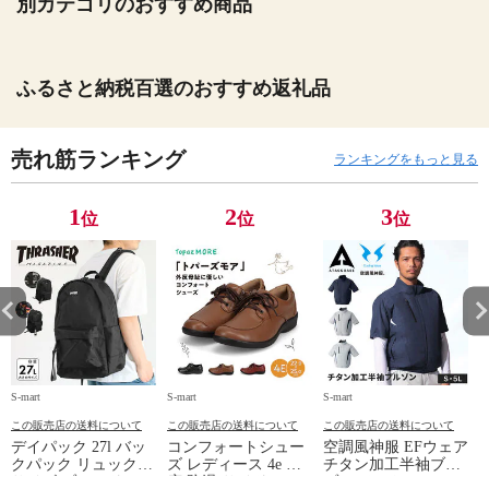
別カテゴリのおすすめ商品
ふるさと納税百選のおすすめ返礼品
売れ筋ランキング
ランキングをもっと見る
1
2
3
位
位
位
S-mart
S-mart
S-mart
S-
この販売店の送料について
この販売店の送料について
この販売店の送料について
デイパック 27l バッ
コンフォートシュー
空調風神服 EFウェア
クパック リュック
ズ レディース 4e 幅
チタン加工半袖ブル
サイズ ブランド ロ
広 防滑 サイドファ
ゾン ベスト ファン