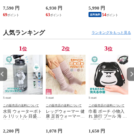
ゴ プリント かばん
スナー ウォーキング
対応 半袖 ブルゾン
鞄 機内持ち込み 夏
シューズ 黒 トパー
ジャケット 遮熱 作
ド
7,590 円
6,930 円
5,990 円
5
スラッシャー
ズ モア 靴 カジュア
業服 作業着 上着 ア
69
63
54
4
送料無料
THRASHER r1929
ルシューズ 外反母趾
タックベース KF100
1
歩きやすい シニア
ミセス ファッション
人気ランキング
50代 60代 母の日 ギ
ランキングをもっと見る
フト プレゼント グ
レー ベージュ
TOPAZ 1410
1
2
3
位
位
位
S-mart
S-mart
S-mart
S-
この販売店の送料について
この販売店の送料について
この販売店の送料について
水筒 ウォーターボト
レッグウォーマー 健
巾着 ポーチ 小物入
ル 1リットル 目盛り
康 足首ウォーマー
れ 旅行 プール 海 バ
直飲み 中蓋付き 大
着圧 就寝 おしゃれ
ス用品 洗面セット
容量 かわいい 軽い
冷え靴下 ソックス
洗える ゴリラ 銭湯
マイボトル 動物 ア
ふんわり 足湯のよう
サウナ ごリラックス
2,200 円
1,078 円
1,650 円
2