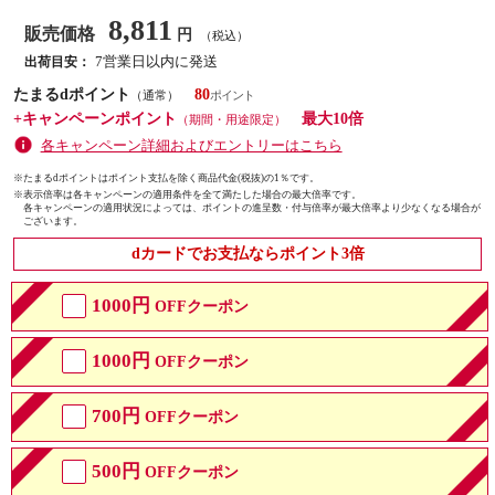
8,811
販売価格
円
（税込）
7営業日以内に発送
出荷目安：
たまるdポイント
80
（通常）
+キャンペーンポイント
最大10倍
（期間・用途限定）
各キャンペーン詳細およびエントリーはこちら
※たまるdポイントはポイント支払を除く商品代金(税抜)の1％です。
※
表示倍率は各キャンペーンの適用条件を全て満たした場合の最大倍率です。
各キャンペーンの適用状況によっては、ポイントの進呈数・付与倍率が最大倍率より少なくなる場合が
ございます。
dカードでお支払ならポイント3倍
1000円
OFFクーポン
1000円
OFFクーポン
700円
OFFクーポン
500円
OFFクーポン