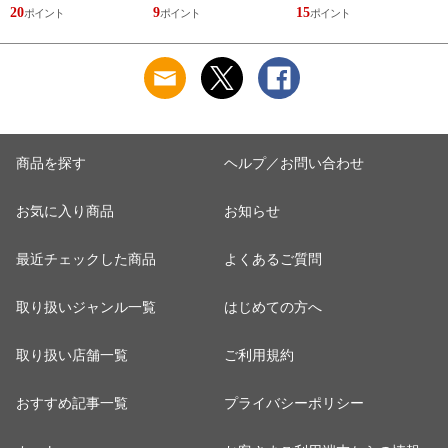
ニマル ゴリラ ごリ
なぽかぽかナイトウ
まもるさんの洗える
20
9
15
2
ラックス ゴリゴリボ
ォーマー inf-26
巾着 ブラック 黒
トル
商品を探す
ヘルプ／お問い合わせ
お気に入り商品
お知らせ
最近チェックした商品
よくあるご質問
取り扱いジャンル一覧
はじめての方へ
取り扱い店舗一覧
ご利用規約
おすすめ記事一覧
プライバシーポリシー