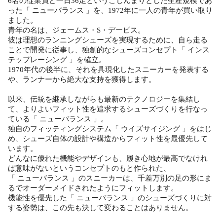
6名の従業員と一日36足というこじんまりとした生産規模であ
った「 ニューバランス 」を、1972年に一人の青年が買い取り
ました。
青年の名は、ジェームス・S・デービス。
彼は理想のランニングシューズを実現するために、自ら走る
ことで開発に従事し、独創的なシューズコンセプト「 インス
テップレーシング 」を確立。
1970年代の後半に、それを具現化したスニーカーを発表する
や、ランナーから絶大な支持を獲得します。
以来、伝統を継承しながらも最新のテクノロジーを集結し
て、よりよいフィット性を追求するシューズづくりを行なっ
ている「 ニューバランス 」。
独自のフィッティングシステム「 ウイズサイジング 」をはじ
め、シューズ自体の設計や構造からフィット性を最優先して
います。
どんなに優れた機能やデザインも、履き心地が最高でなけれ
ば意味がないというコンセプトのもと作られた、
「 ニューバランス 」のスニーカーは、千差万別の足の形にま
るでオーダーメイドされたようにフィットします。
機能性を優先した「 ニューバランス 」のシューズづくりに対
する姿勢は、この先も決して変わることはありません。