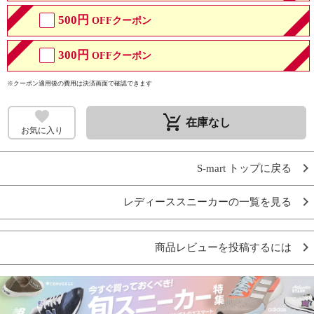
500円
OFFクーポン
300円
OFFクーポン
※クーポン適用後の費用は決済画面で確認できます
remove_shopping_cart
在庫なし
お気に入り
S-mart トップに戻る
レディーススニーカーの一覧を見る
商品レビューを投稿するには