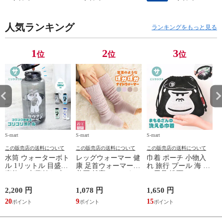
THRASHER r1929
ルシューズ 外反母趾
タックベース KF100
1
歩きやすい シニア
ミセス ファッション
人気ランキング
50代 60代 母の日 ギ
ランキングをもっと見る
フト プレゼント グ
レー ベージュ
TOPAZ 1410
1
2
3
位
位
位
S-mart
S-mart
S-mart
S-
この販売店の送料について
この販売店の送料について
この販売店の送料について
水筒 ウォーターボト
レッグウォーマー 健
巾着 ポーチ 小物入
ル 1リットル 目盛り
康 足首ウォーマー
れ 旅行 プール 海 バ
直飲み 中蓋付き 大
着圧 就寝 おしゃれ
ス用品 洗面セット
容量 かわいい 軽い
冷え靴下 ソックス
洗える ゴリラ 銭湯
マイボトル 動物 ア
ふんわり 足湯のよう
サウナ ごリラックス
2,200 円
1,078 円
1,650 円
2
ニマル ゴリラ ごリ
なぽかぽかナイトウ
まもるさんの洗える
20
9
15
2
ラックス ゴリゴリボ
ォーマー inf-26
巾着 ブラック 黒
トル