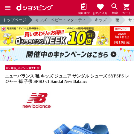
閲覧履歴
お気に入り
検索
カート
トップページ
キッズ・ベビー・マタニティ
キッズ
靴
サ
8/6 時点_ポイント最大11倍
ニューバランス 靴 キッズ ジュニア サンダル シューズ SYFSPS レ
ジャー 孫 子供 SPSD v1 Sandal New Balance