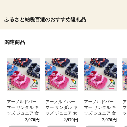
ふるさと納税百選のおすすめ返礼品
関連商品
アーノルドパー
アーノルドパー
アーノルドパー
ア
マー サンダル キ
マー サンダル キ
マー サンダル キ
マ
ッズ ジュニア 女
ッズ ジュニア 女
ッズ ジュニア 女
ッ
の子 男の子 スポ
の子 男の子 スポ
の子 男の子 スポ
の
2,970
円
2,970
円
2,970
円
ーツサンダル 歩
ーツサンダル 歩
ーツサンダル 歩
ー