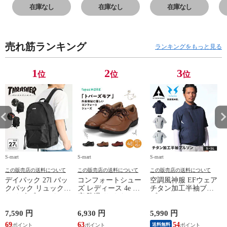
きやすい 子供靴
きやすい 子供靴
きやすい 子供靴
き
在庫なし
在庫なし
在庫なし
スポーツ シンプ
スポーツ シンプ
スポーツ シンプ
ス
ル 子供 スポサン
ル 子供 スポサン
ル 子供 スポサン
ル
ブラック 黒 グリ
ブラック 黒 グリ
ブラック 黒 グリ
ブ
売れ筋ランキング
ーン ベージュ ネ
ーン ベージュ ネ
ーン ベージュ ネ
ー
ランキングをもっと見る
イビー チェック
イビー チェック
イビー チェック
イ
5301
5301
5301
53
1
2
3
位
位
位
S-mart
S-mart
S-mart
S-
この販売店の送料について
この販売店の送料について
この販売店の送料について
デイパック 27l バッ
コンフォートシュー
空調風神服 EFウェア
クパック リュック
ズ レディース 4e 幅
チタン加工半袖ブル
サイズ ブランド ロ
広 防滑 サイドファ
ゾン ベスト ファン
ゴ プリント かばん
スナー ウォーキング
対応 半袖 ブルゾン
鞄 機内持ち込み 夏
シューズ 黒 トパー
ジャケット 遮熱 作
ド
7,590 円
6,930 円
5,990 円
5
スラッシャー
ズ モア 靴 カジュア
業服 作業着 上着 ア
69
63
54
4
送料無料