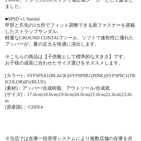
ました。
■SPSD v1 Sandal
甲部と爪先の2カ所でフィット調整できる面ファスナーを搭載
したストラップサンダル。
軽量なGROUND CONTACTソール、ソフトで速乾性に優れた
アッパーが、夏の足元を快適に演出します。
※こちらの商品は【子供靴として標準的な大きさ】です。
お子様の成長に合わせたサイズ選びをオススメします。
[カラー]：SYFSPSA1(BLACK)|SYFSPSB1(PINK)|SYFSPSC1(TR
ICOLOR)|F1(BLUE)
[素材]：アッパー/合成樹脂、アウトソール/合成底
[サイズ]：17.0cm|18.0cm|19.0cm|20.0cm|21.0cm|22.0cm|23.0c
m
[原産国]： CHINA
※当店では在庫一括管理システムにより複数店舗の在庫を共