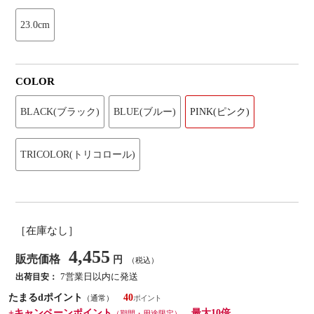
23.0cm
COLOR
BLACK(ブラック)
BLUE(ブルー)
PINK(ピンク)
TRICOLOR(トリコロール)
［在庫なし］
4,455
販売価格
円
（税込）
7営業日以内に発送
出荷目安：
たまるdポイント
40
（通常）
+キャンペーンポイント
最大10倍
（期間・用途限定）