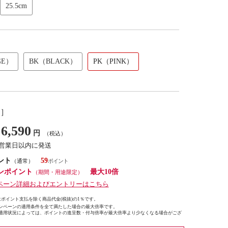
25.5cm
GE）
BK（BLACK）
PK（PINK）
し］
6,590
円
（税込）
7営業日以内に発送
ント
59
（通常）
ンポイント
最大10倍
（期間・用途限定）
ペーン詳細およびエントリーはこちら
ポイント支払を除く商品代金(税抜)の1％です。
ンペーンの適用条件を全て満たした場合の最大倍率です。
適用状況によっては、ポイントの進呈数・付与倍率が最大倍率より少なくなる場合がござ