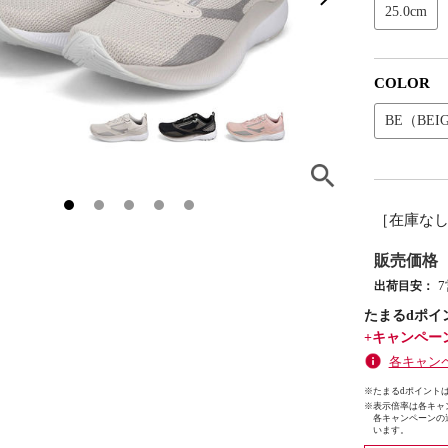
25.0cm
COLOR
BE（BEI
［在庫な
販売価格
出荷目安：
たまるdポイ
+キャンペー
各キャン
※たまるdポイントは
※
表示倍率は各キャ
各キャンペーンの
います。