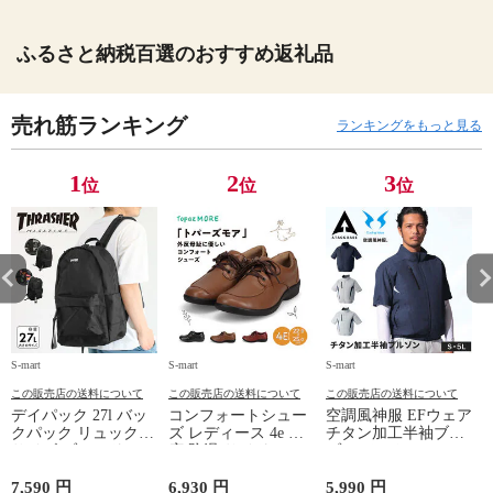
ふるさと納税百選のおすすめ返礼品
売れ筋ランキング
ランキングをもっと見る
1
2
3
位
位
位
S-mart
S-mart
S-mart
S-
この販売店の送料について
この販売店の送料について
この販売店の送料について
デイパック 27l バッ
コンフォートシュー
空調風神服 EFウェア
クパック リュック
ズ レディース 4e 幅
チタン加工半袖ブル
サイズ ブランド ロ
広 防滑 サイドファ
ゾン ベスト ファン
ゴ プリント かばん
スナー ウォーキング
対応 半袖 ブルゾン
鞄 機内持ち込み 夏
シューズ 黒 トパー
ジャケット 遮熱 作
ド
7,590 円
6,930 円
5,990 円
5