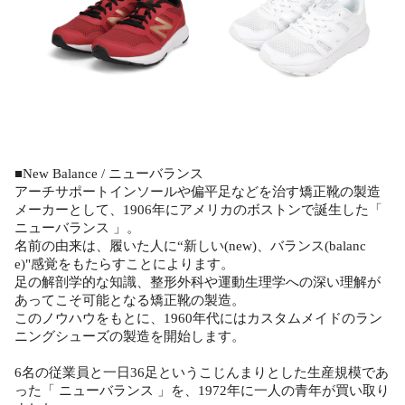
■New Balance / ニューバランス
アーチサポートインソールや偏平足などを治す矯正靴の製造
メーカーとして、1906年にアメリカのボストンで誕生した「
ニューバランス 」。
名前の由来は、履いた人に“新しい(new)、バランス(balanc
e)"感覚をもたらすことによります。
足の解剖学的な知識、整形外科や運動生理学への深い理解が
あってこそ可能となる矯正靴の製造。
このノウハウをもとに、1960年代にはカスタムメイドのラン
ニングシューズの製造を開始します。
6名の従業員と一日36足というこじんまりとした生産規模であ
った「 ニューバランス 」を、1972年に一人の青年が買い取り