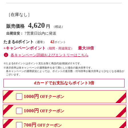
［在庫なし］
4,620
販売価格
円
（税込）
7営業日以内に発送
出荷目安：
たまるdポイント
42
（通常）
+キャンペーンポイント
最大10倍
（期間・用途限定）
各キャンペーン詳細およびエントリーはこちら
※たまるdポイントはポイント支払を除く商品代金(税抜)の1％です。
※
表示倍率は各キャンペーンの適用条件を全て満たした場合の最大倍率です。
各キャンペーンの適用状況によっては、ポイントの進呈数・付与倍率が最大倍率より少なくなる場合が
ございます。
dカードでお支払ならポイント3倍
1000円
OFFクーポン
1000円
OFFクーポン
700円
OFFクーポン