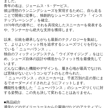
ました。
青年の名は、ジェームス・S・デービス。
彼は理想のランニングシューズを実現するために、自ら走る
ことで開発に従事し、独創的なシューズコンセプト「 インス
テップレーシング 」を確立。
1970年代の後半に、それを具現化したスニーカーを発表する
や、ランナーから絶大な支持を獲得します。
以来、伝統を継承しながらも最新のテクノロジーを集結し
て、よりよいフィット性を追求するシューズづくりを行なっ
ている「 ニューバランス 」。
独自のフィッティングシステム「 ウイズサイジング 」をはじ
め、シューズ自体の設計や構造からフィット性を最優先して
います。
どんなに優れた機能やデザインも、履き心地が最高でなけれ
ば意味がないというコンセプトのもと作られた、
「 ニューバランス 」のスニーカーは、千差万別の足の形にま
るでオーダーメイドされたようにフィットします。
機能性を優先した「 ニューバランス 」のシューズづくりに対
する姿勢は、この先も決して変わることはありません。
■商品紹介
通学などのデイリーユースから公園遊びなどのアクティブシ