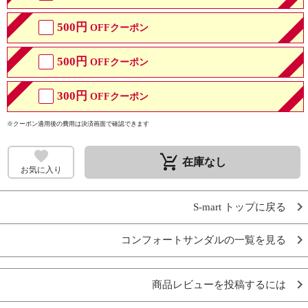
500円
OFFクーポン
500円
OFFクーポン
300円
OFFクーポン
※クーポン適用後の費用は決済画面で確認できます
remove_shopping_cart
在庫なし
お気に入り
S-mart トップに戻る
コンフォートサンダルの一覧を見る
商品レビューを投稿するには