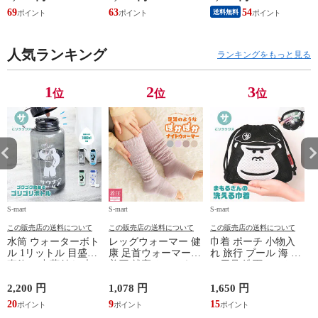
スラッシャー
ズ モア 靴 カジュア
業服 作業着 上着 ア
69
63
54
4
送料無料
THRASHER r1929
ルシューズ 外反母趾
タックベース KF100
1
歩きやすい シニア
ミセス ファッション
人気ランキング
50代 60代 母の日 ギ
ランキングをもっと見る
フト プレゼント グ
レー ベージュ
TOPAZ 1410
1
2
3
位
位
位
S-mart
S-mart
S-mart
S-
この販売店の送料について
この販売店の送料について
この販売店の送料について
水筒 ウォーターボト
レッグウォーマー 健
巾着 ポーチ 小物入
ル 1リットル 目盛り
康 足首ウォーマー
れ 旅行 プール 海 バ
直飲み 中蓋付き 大
着圧 就寝 おしゃれ
ス用品 洗面セット
容量 かわいい 軽い
冷え靴下 ソックス
洗える ゴリラ 銭湯
マイボトル 動物 ア
ふんわり 足湯のよう
サウナ ごリラックス
2,200 円
1,078 円
1,650 円
2
ニマル ゴリラ ごリ
なぽかぽかナイトウ
まもるさんの洗える
20
9
15
2
ラックス ゴリゴリボ
ォーマー inf-26
巾着 ブラック 黒