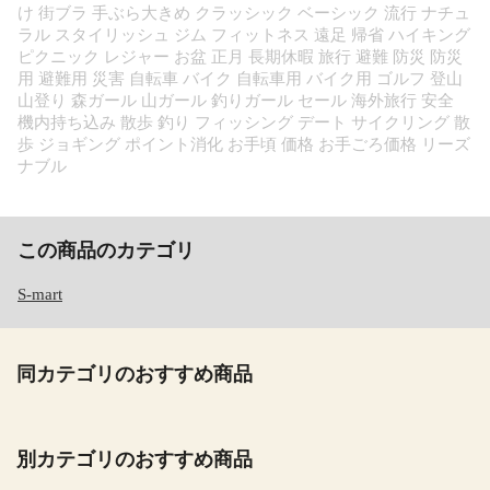
け 街ブラ 手ぶら大きめ クラッシック ベーシック 流行 ナチュ
ラル スタイリッシュ ジム フィットネス 遠足 帰省 ハイキング
ピクニック レジャー お盆 正月 長期休暇 旅行 避難 防災 防災
用 避難用 災害 自転車 バイク 自転車用 バイク用 ゴルフ 登山
山登り 森ガール 山ガール 釣りガール セール 海外旅行 安全
機内持ち込み 散歩 釣り フィッシング デート サイクリング 散
歩 ジョギング ポイント消化 お手頃 価格 お手ごろ価格 リーズ
ナブル
この商品のカテゴリ
S-mart
同カテゴリのおすすめ商品
別カテゴリのおすすめ商品