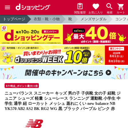
閲覧履歴
お気に入り
検索
カート
トップページ
衣類・靴・小物
靴
メンズサンダル
コンフ
8/9 時点_ポイント最大11倍
ニューバランス スニーカー キッズ 男の子 子供靴 女の子 紐靴 ジ
ュニア シューズ 軽量 シューレース ランニング 運動靴 小学生 中
学生 通学 紐 ローカット メッシュ 蒸れにくい new balance NB
YK570 AB2 AS2 BK RG2 WG 黒 ブラック パープル ピンク 赤