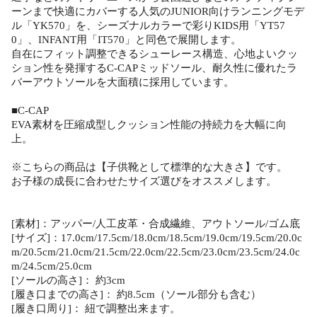
ーンまで快適にカバーする人気のJUNIOR向けランニングモデ
ル「YK570」を、シーズナルカラーで彩りKIDS用「YT57
0」、INFANT用「IT570」と同色で展開します。
自在にフィット調整できるシューレース構造、心地よいクッ
ション性を発揮するC-CAPミッドソール、耐久性に優れたラ
バーアウトソールを大面積に採用しています。
■C-CAP
EVA素材を圧縮成型しクッション性能の持続力を大幅に向
上。
※こちらの商品は【子供靴として標準的な大きさ】です。
お子様の成長に合わせたサイズ選びをオススメします。
[素材]：アッパー/人工皮革・合成繊維、アウトソール/ゴム底
[サイズ]：17.0cm/17.5cm/18.0cm/18.5cm/19.0cm/19.5cm/20.0c
m/20.5cm/21.0cm/21.5cm/22.0cm/22.5cm/23.0cm/23.5cm/24.0c
m/24.5cm/25.0cm
[ソールの高さ]： 約3cm
[履き口までの高さ]： 約8.5cm（ソール部分も含む）
[履き口周り]： 紐で調整出来ます。