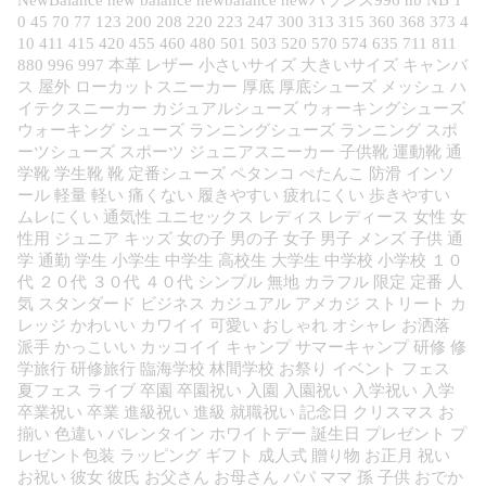
NewBalance new balance newbalance newバランス996 nb NB 1
0 45 70 77 123 200 208 220 223 247 300 313 315 360 368 373 4
10 411 415 420 455 460 480 501 503 520 570 574 635 711 811
880 996 997 本革 レザー 小さいサイズ 大きいサイズ キャンバ
ス 屋外 ローカットスニーカー 厚底 厚底シューズ メッシュ ハ
イテクスニーカー カジュアルシューズ ウォーキングシューズ
ウォーキング シューズ ランニングシューズ ランニング スポ
ーツシューズ スポーツ ジュニアスニーカー 子供靴 運動靴 通
学靴 学生靴 靴 定番シューズ ペタンコ ぺたんこ 防滑 インソ
ール 軽量 軽い 痛くない 履きやすい 疲れにくい 歩きやすい
ムレにくい 通気性 ユニセックス レディス レディース 女性 女
性用 ジュニア キッズ 女の子 男の子 女子 男子 メンズ 子供 通
学 通勤 学生 小学生 中学生 高校生 大学生 中学校 小学校 １０
代 ２０代 ３０代 ４０代 シンプル 無地 カラフル 限定 定番 人
気 スタンダード ビジネス カジュアル アメカジ ストリート カ
レッジ かわいい カワイイ 可愛い おしゃれ オシャレ お洒落
派手 かっこいい カッコイイ キャンプ サマーキャンプ 研修 修
学旅行 研修旅行 臨海学校 林間学校 お祭り イベント フェス
夏フェス ライブ 卒園 卒園祝い 入園 入園祝い 入学祝い 入学
卒業祝い 卒業 進級祝い 進級 就職祝い 記念日 クリスマス お
揃い 色違い バレンタイン ホワイトデー 誕生日 プレゼント プ
レゼント包装 ラッピング ギフト 成人式 贈り物 お正月 祝い
お祝い 彼女 彼氏 お父さん お母さん パパ ママ 孫 子供 おでか