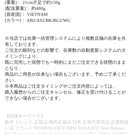
[重量]： 21cm片足で約150g
[配送重量]： 約480g
[原産国]： VIETNAM
[カラー]： AB2/AS2/BK/RG2/WG
※当店では在庫一括管理システムにより複数店舗の在庫を共
有しております。
ご注文の殺到などの影響で、在庫数の自動更新システムのタ
イミングにより、
既に完売した状態でも一時的にまだご注文できる状態のまま
となり、
商品のご用意が出来ない場合もございます。予めご了承くだ
さい。
※本商品はご注文タイミングやご注文内容によっては、
購入履歴からのご注文キャンセル、修正を受け付けることが
できない場合がございます。
【関連キーワード】
新作 トレンド 正規品 国内正規品 日本 正規代理店品 正規取扱
い店 ブランド NEWBALANCE NEW BALANCE New Balance