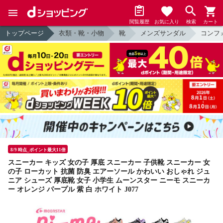
閲覧履歴
お気に入り
検索
カート
トップページ
衣類・靴・小物
靴
メンズサンダル
コンフ
8/9 時点_ポイント最大11倍
スニーカー キッズ 女の子 厚底 スニーカー 子供靴 スニーカー 女
の子 ローカット 抗菌 防臭 エアーソール かわいい おしゃれ ジュ
ニア シューズ 厚底靴 女子 小学生 ムーンスター ニーモ スニーカ
ー オレンジ パープル 紫 白 ホワイト J077