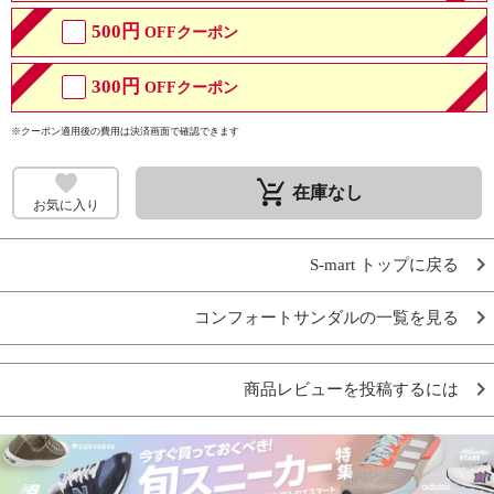
500円
OFFクーポン
300円
OFFクーポン
※クーポン適用後の費用は決済画面で確認できます
remove_shopping_cart
在庫なし
お気に入り
S-mart トップに戻る
コンフォートサンダルの一覧を見る
商品レビューを投稿するには