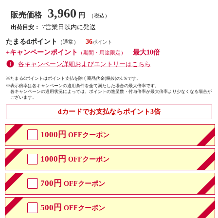
3,960
販売価格
円
（税込）
7営業日以内に発送
出荷目安：
たまるdポイント
36
（通常）
+キャンペーンポイント
最大10倍
（期間・用途限定）
各キャンペーン詳細およびエントリーはこちら
※たまるdポイントはポイント支払を除く商品代金(税抜)の1％です。
※
表示倍率は各キャンペーンの適用条件を全て満たした場合の最大倍率です。
各キャンペーンの適用状況によっては、ポイントの進呈数・付与倍率が最大倍率より少なくなる場合が
ございます。
dカードでお支払ならポイント3倍
1000円
OFFクーポン
1000円
OFFクーポン
700円
OFFクーポン
500円
OFFクーポン