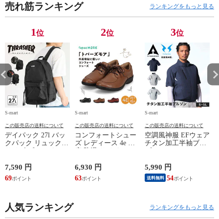
売れ筋ランキング
ランキングをもっと見る
1
2
3
位
位
位
S-mart
S-mart
S-mart
S-
この販売店の送料について
この販売店の送料について
この販売店の送料について
デイパック 27l バッ
コンフォートシュー
空調風神服 EFウェア
クパック リュック
ズ レディース 4e 幅
チタン加工半袖ブル
サイズ ブランド ロ
広 防滑 サイドファ
ゾン ベスト ファン
ゴ プリント かばん
スナー ウォーキング
対応 半袖 ブルゾン
鞄 機内持ち込み 夏
シューズ 黒 トパー
ジャケット 遮熱 作
ド
7,590 円
6,930 円
5,990 円
5
スラッシャー
ズ モア 靴 カジュア
業服 作業着 上着 ア
69
63
54
4
送料無料
THRASHER r1929
ルシューズ 外反母趾
タックベース KF100
1
歩きやすい シニア
ミセス ファッション
人気ランキング
50代 60代 母の日 ギ
ランキングをもっと見る
フト プレゼント グ