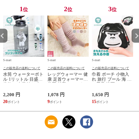
レー ベージュ
TOPAZ 1410
1
2
3
位
位
位
S-mart
S-mart
S-mart
S-
この販売店の送料について
この販売店の送料について
この販売店の送料について
水筒 ウォーターボト
レッグウォーマー 健
巾着 ポーチ 小物入
ル 1リットル 目盛り
康 足首ウォーマー
れ 旅行 プール 海 バ
直飲み 中蓋付き 大
着圧 就寝 おしゃれ
ス用品 洗面セット
容量 かわいい 軽い
冷え靴下 ソックス
洗える ゴリラ 銭湯
マイボトル 動物 ア
ふんわり 足湯のよう
サウナ ごリラックス
2,200 円
1,078 円
1,650 円
2
ニマル ゴリラ ごリ
なぽかぽかナイトウ
まもるさんの洗える
20
9
15
2
ラックス ゴリゴリボ
ォーマー inf-26
巾着 ブラック 黒
トル