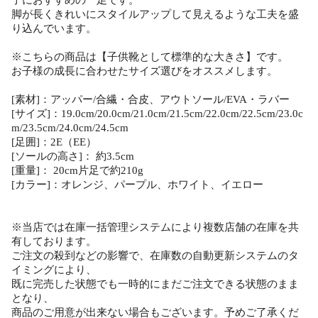
脚が長くきれいにスタイルアップして見えるような工夫を盛
り込んでいます。
※こちらの商品は【子供靴として標準的な大きさ】です。
お子様の成長に合わせたサイズ選びをオススメします。
[素材]：アッパー/合繊・合皮、アウトソール/EVA・ラバー
[サイズ]：19.0cm/20.0cm/21.0cm/21.5cm/22.0cm/22.5cm/23.0c
m/23.5cm/24.0cm/24.5cm
[足囲]：2E（EE）
[ソールの高さ]： 約3.5cm
[重量]： 20cm片足で約210g
[カラー]：オレンジ、パープル、ホワイト、イエロー
※当店では在庫一括管理システムにより複数店舗の在庫を共
有しております。
ご注文の殺到などの影響で、在庫数の自動更新システムのタ
イミングにより、
既に完売した状態でも一時的にまだご注文できる状態のまま
となり、
商品のご用意が出来ない場合もございます。予めご了承くだ