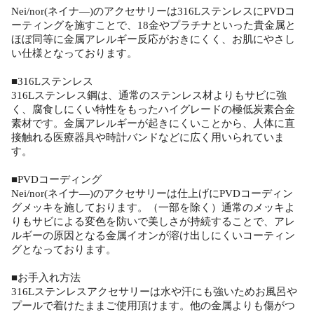
Nei/nor(ネイナ―)のアクセサリーは316LステンレスにPVDコ
ーティングを施すことで、18金やプラチナといった貴金属と
ほぼ同等に金属アレルギー反応がおきにくく、お肌にやさし
い仕様となっております。
■316Lステンレス
316Lステンレス鋼は、通常のステンレス材よりもサビに強
く、腐食しにくい特性をもったハイグレードの極低炭素合金
素材です。金属アレルギーが起きにくいことから、人体に直
接触れる医療器具や時計バンドなどに広く用いられていま
す。
■PVDコーディング
Nei/nor(ネイナ―)のアクセサリーは仕上げにPVDコーディン
グメッキを施しております。（一部を除く）通常のメッキよ
りもサビによる変色を防いで美しさが持続することで、アレ
ルギーの原因となる金属イオンが溶け出しにくいコーティン
グとなっております。
■お手入れ方法
316Lステンレスアクセサリーは水や汗にも強いためお風呂や
プールで着けたままご使用頂けます。他の金属よりも傷がつ