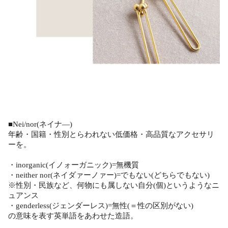
■Nei/nor(ネイナ―)
年齢・国籍・性別とらわれない低価格・高品質なアクセサリ
ーを。
・inorganic(イノォーガニック)=無機質
・neither nor(ネイダァーノァー)=でもない(どちらでもない)
※性別・民族など、何物にも属しない自分(個)というようなニ
ュアンス
・genderless(ジェンダーレス)=無性(＝性の区別がない)
の意味を表す英単語をあわせた造語。