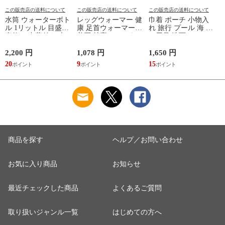
この販売店の送料について
この販売店の送料について
この販売店の送料について
水筒 ウォーターボト
レッグウォーマー 健
巾着 ポーチ 小物入
ル 1リットル 目盛り
康 足首ウォーマー
れ 旅行 プール 海 バ
直飲み 中蓋付き 大
着圧 就寝 おしゃれ
ス用品 洗面セット
容量 かわいい 軽い
冷え靴下 ソックス
洗える ゴリラ 銭湯
マイボトル 動物 ア
ふんわり 足湯のよう
サウナ ごリラックス
2,200 円
1,078 円
1,650 円
2
ニマル ゴリラ ごリ
なぽかぽかナイトウ
まもるさんの洗える
20
9
15
2
ラックス ゴリゴリボ
ォーマー inf-26
巾着 ブラック 黒
トル
商品を探す
ヘルプ／お問い合わせ
お気に入り商品
お知らせ
最近チェックした商品
よくあるご質問
取り扱いジャンル一覧
はじめての方へ