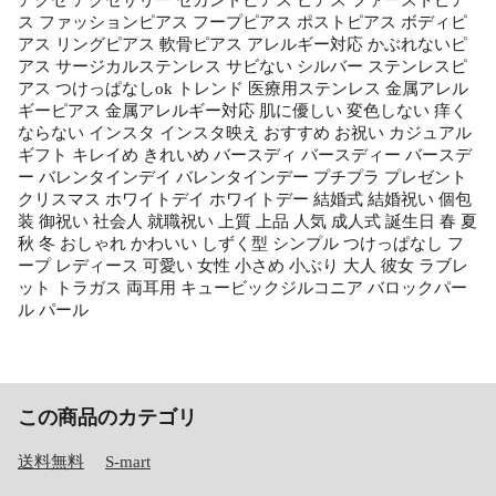
ス ファッションピアス フープピアス ポストピアス ボディピ
アス リングピアス 軟骨ピアス アレルギー対応 かぶれないピ
アス サージカルステンレス サビない シルバー ステンレスピ
アス つけっぱなしok トレンド 医療用ステンレス 金属アレル
ギーピアス 金属アレルギー対応 肌に優しい 変色しない 痒く
ならない インスタ インスタ映え おすすめ お祝い カジュアル
ギフト キレイめ きれいめ バースディ バースディー バースデ
ー バレンタインデイ バレンタインデー プチプラ プレゼント
クリスマス ホワイトデイ ホワイトデー 結婚式 結婚祝い 個包
装 御祝い 社会人 就職祝い 上質 上品 人気 成人式 誕生日 春 夏
秋 冬 おしゃれ かわいい しずく型 シンプル つけっぱなし フ
ープ レディース 可愛い 女性 小さめ 小ぶり 大人 彼女 ラブレ
ット トラガス 両耳用 キュービックジルコニア バロックパー
ル パール
この商品のカテゴリ
送料無料
S-mart