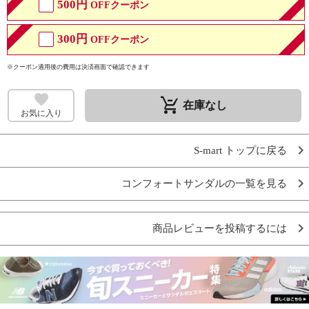
500円
OFFクーポン
300円
OFFクーポン
※クーポン適用後の費用は決済画面で確認できます
remove_shopping_cart
在庫なし
お気に入り
S-mart トップに戻る
コンフォートサンダルの一覧を見る
商品レビューを投稿するには