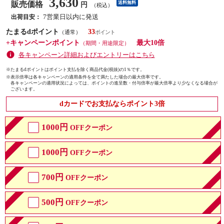
3,630
販売価格
送料無料
円
（税込）
7営業日以内に発送
出荷目安：
たまるdポイント
33
（通常）
+キャンペーンポイント
最大10倍
（期間・用途限定）
各キャンペーン詳細およびエントリーはこちら
※たまるdポイントはポイント支払を除く商品代金(税抜)の1％です。
※
表示倍率は各キャンペーンの適用条件を全て満たした場合の最大倍率です。
各キャンペーンの適用状況によっては、ポイントの進呈数・付与倍率が最大倍率より少なくなる場合が
ございます。
dカードでお支払ならポイント3倍
1000円
OFFクーポン
1000円
OFFクーポン
700円
OFFクーポン
500円
OFFクーポン