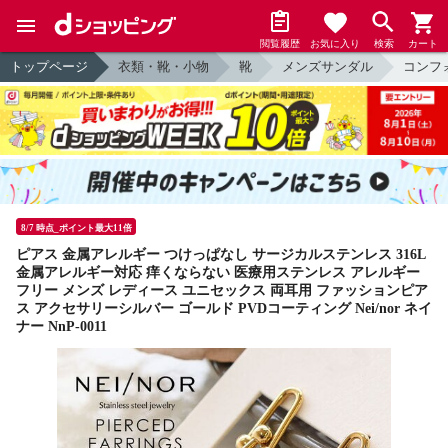
閲覧履歴
お気に入り
検索
カート
トップページ
衣類・靴・小物
靴
メンズサンダル
コンフ
8/7 時点_ポイント最大11倍
ピアス 金属アレルギー つけっぱなし サージカルステンレス 316L
金属アレルギー対応 痒くならない 医療用ステンレス アレルギー
フリー メンズ レディース ユニセックス 両耳用 ファッションピア
ス アクセサリーシルバー ゴールド PVDコーティング Nei/nor ネイ
ナー NnP-0011