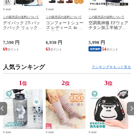
S-mart
S-mart
S-mart
S-
この販売店の送料について
この販売店の送料について
この販売店の送料について
デイパック 27l バッ
コンフォートシュー
空調風神服 EFウェア
クパック リュック
ズ レディース 4e 幅
チタン加工半袖ブル
サイズ ブランド ロ
広 防滑 サイドファ
ゾン ベスト ファン
ゴ プリント かばん
スナー ウォーキング
対応 半袖 ブルゾン
鞄 機内持ち込み 夏
シューズ 黒 トパー
ジャケット 遮熱 作
ド
7,590 円
6,930 円
5,990 円
5
スラッシャー
ズ モア 靴 カジュア
業服 作業着 上着 ア
69
63
54
4
送料無料
THRASHER r1929
ルシューズ 外反母趾
タックベース KF100
1
歩きやすい シニア
ミセス ファッション
人気ランキング
50代 60代 母の日 ギ
ランキングをもっと見る
フト プレゼント グ
レー ベージュ
TOPAZ 1410
1
2
3
位
位
位
S-mart
S-mart
S-mart
S-