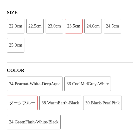
SIZE
22.0cm
22.5cm
23.0cm
23.5cm
24.0cm
24.5cm
25.0cm
COLOR
34.Peacoat-White-DeepAqua
36.CoolMidGray-White
ダークブルー
38.WarmEarth-Black
39.Black-PearlPink
24.GreenFlash-White-Black