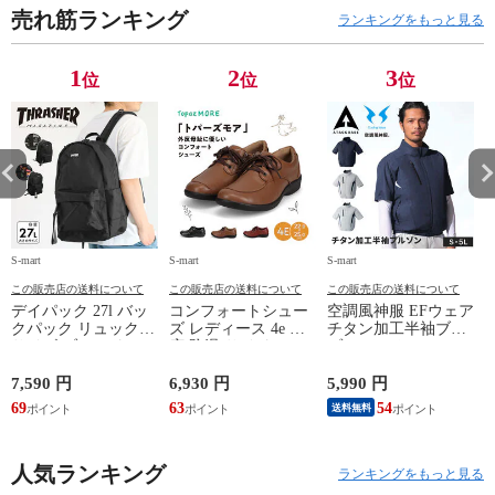
売れ筋ランキング
ランキングをもっと見る
1
2
3
位
位
位
S-mart
S-mart
S-mart
S-
この販売店の送料について
この販売店の送料について
この販売店の送料について
デイパック 27l バッ
コンフォートシュー
空調風神服 EFウェア
クパック リュック
ズ レディース 4e 幅
チタン加工半袖ブル
サイズ ブランド ロ
広 防滑 サイドファ
ゾン ベスト ファン
ゴ プリント かばん
スナー ウォーキング
対応 半袖 ブルゾン
鞄 機内持ち込み 夏
シューズ 黒 トパー
ジャケット 遮熱 作
ド
7,590 円
6,930 円
5,990 円
5
スラッシャー
ズ モア 靴 カジュア
業服 作業着 上着 ア
69
63
54
4
送料無料
THRASHER r1929
ルシューズ 外反母趾
タックベース KF100
1
歩きやすい シニア
ミセス ファッション
人気ランキング
50代 60代 母の日 ギ
ランキングをもっと見る
フト プレゼント グ