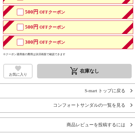
500円
OFFクーポン
500円
OFFクーポン
300円
OFFクーポン
※クーポン適用後の費用は決済画面で確認できます
remove_shopping_cart
在庫なし
お気に入り
S-mart トップに戻る
コンフォートサンダルの一覧を見る
商品レビューを投稿するには