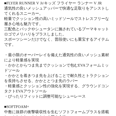
■FLYER RUNNER V Jr/キッズ フライヤー ランナー V JR
通気性の良いメッシュアッパーで快適な足取りをアシストし
てくれるスニーカー。
軽量でクッション性の高いミッドソールでストレスフリーな
履き心地も魅力です。
三配色とバックやシュータンに施されているプーマキャット
ロゴでメリハリをプラスしました。
スポーツシーンだけでなく、普段使いにも重宝するアイテム
です。
・最小限のオーバーレイを備えた通気性の良いメッシュ素材
により軽量感を実現
・かかとからつま先までクッションで包むEVAフォームミッ
ドソール
・かかとを着きつま先を上げることで耐久性とトラクション
を長持ちさせる、かかととつま先のラバー
・軽量感とクッション性の強化を実現する、グラウンドコン
タクトEVAアウトソール
・ぴったりフィットに調整可能なシューレース
■SOFTFOAM+
中敷に抜群の衝撃吸収性を生むソフトフォームプラスを搭載