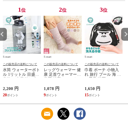
レー ベージュ
TOPAZ 1410
1
2
3
位
位
位
S-mart
S-mart
S-mart
S-
この販売店の送料について
この販売店の送料について
この販売店の送料について
水筒 ウォーターボト
レッグウォーマー 健
巾着 ポーチ 小物入
ル 1リットル 目盛り
康 足首ウォーマー
れ 旅行 プール 海 バ
直飲み 中蓋付き 大
着圧 就寝 おしゃれ
ス用品 洗面セット
容量 かわいい 軽い
冷え靴下 ソックス
洗える ゴリラ 銭湯
マイボトル 動物 ア
ふんわり 足湯のよう
サウナ ごリラックス
2,200 円
1,078 円
1,650 円
2
ニマル ゴリラ ごリ
なぽかぽかナイトウ
まもるさんの洗える
20
9
15
2
ラックス ゴリゴリボ
ォーマー inf-26
巾着 ブラック 黒
トル