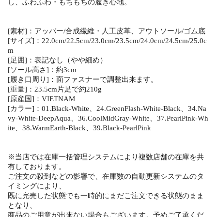
し、ふわふわ・もちもちの履き心地。
[素材]：アッパー/合成繊維・人工皮革、アウトソール/ゴム底
[サイズ]：22.0cm/22.5cm/23.0cm/23.5cm/24.0cm/24.5cm/25.0c
m
[足囲]：表記なし（やや細め）
[ソール高さ]：約3cm
[履き口周り]：面ファスナーで調整出来ます。
[重量]：23.5cm片足で約210g
[原産国]：VIETNAM
[カラー]：01.Black-White、24.GreenFlash-White-Black、34.Na
vy-White-DeepAqua、36.CoolMidGray-White、37.PearlPink-Wh
ite、38.WarmEarth-Black、39.Black-PearlPink
※当店では在庫一括管理システムにより複数店舗の在庫を共
有しております。
ご注文の殺到などの影響で、在庫数の自動更新システムのタ
イミングにより、
既に完売した状態でも一時的にまだご注文できる状態のまま
となり、
商品のご用意が出来ない場合もございます。予めご了承くだ