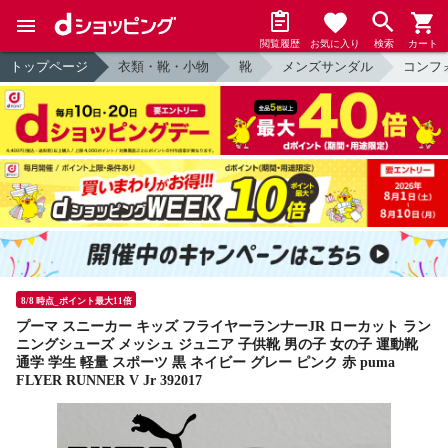
閲覧履歴
お気に入り
検索
カート
トップページ
衣類・靴・小物
靴
メンズサンダル
コンフ
8/8 時点_ポイント最大11倍
プーマ スニーカー キッズ フライヤーランナーJR ローカット ラン
ニングシューズ メッシュ ジュニア 子供靴 男の子 女の子 運動靴
通学 学生 軽量 スポーツ 黒 ネイビー グレー ピンク 赤 puma
FLYER RUNNER V Jr 392017