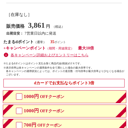
［在庫なし］
3,861
販売価格
円
（税込）
7営業日以内に発送
出荷目安：
たまるdポイント
35
（通常）
+キャンペーンポイント
最大10倍
（期間・用途限定）
各キャンペーン詳細およびエントリーはこちら
※たまるdポイントはポイント支払を除く商品代金(税抜)の1％です。
※
表示倍率は各キャンペーンの適用条件を全て満たした場合の最大倍率です。
各キャンペーンの適用状況によっては、ポイントの進呈数・付与倍率が最大倍率より少なくなる場合が
ございます。
dカードでお支払ならポイント3倍
1000円
OFFクーポン
1000円
OFFクーポン
700円
OFFクーポン