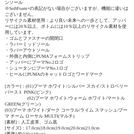
ンソール
※SoftFoam+の表記がない場合がございますが、機能に違いは
ございません。
リサイクル素材使用：より良い未来への一歩として、アッパ
ーには20％以上、ボトムには10％以上のリサイクル素材を使
用しています。
・ゴムとファスナーの開閉口
・ラバーミッドソール
・ラバーアウトソール
・外側と内側にPUMAフォームストリップ
・アッパーにプーマNo.2ロゴ
・シュータンにプーマNo.1ロゴ
・ヒールにPUMAのキャットロゴとワードマーク
[カラー]：(01)プーマ ホワイト/シルバー スカイ/ストロベリー
バースト PINK(ピンク)
(02)プーマ ホワイト/ウォーム ホワイト/マートル
GREEN(グリーン)
(03)プーマ ホワイト/ダーク コーラル/ライム スマッシュ/プー
マ チーム ローヤル MULTI(マルチ)
[素材]：人工皮革、ゴム底
[サイズ]：17.0cm|18.0cm|19.0cm|20.0cm|21.0cm
[重量]:約220g(19cm)