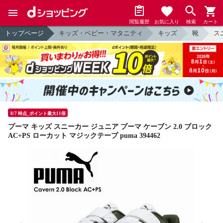
閲覧履歴
お気に入り
検索
カート
トップページ
キッズ・ベビー・マタニティ
キッズ
靴
ス
8/7 時点_ポイント最大11倍
プーマ キッズ スニーカー ジュニア プーマ ケーブン 2.0 ブロック
AC+PS ローカット マジックテープ puma 394462