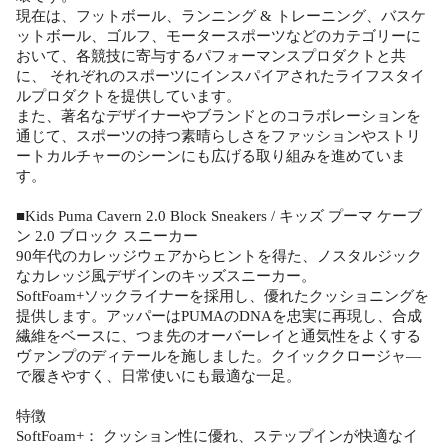
現在は、フットボール、ランニング & トレーニング、バスケ
ットボール、ゴルフ、モータースポーツなどのカテゴリーに
おいて、各競技に寄与するパフォーマンスプロダクトと共
に、 それぞれのスポーツにインスパイアされたライフスタイ
ルプロダクトを提供しています。
また、著名なデザイナーやブランドとのコラボレーションを
通じて、スポーツの持つ素晴らしさをファッションやストリ
ートカルチャーのシーンにも広げる取り組みを進めていま
す。
■Kids Puma Cavern 2.0 Block Sneakers / キッズ プーマ ケーブ
ン 2.0 ブロック スニーカー
90年代のカレッジウェアからヒントを得た、ノスタルジック
なカレッジ風デザインのキッズスニーカー。
SoftFoam+ソックライナーを採用し、優れたクッショニングを
提供します。アッパーはPUMAのDNAを忠実に再現し、合成
繊維をベースに、つま先のオーバーレイと通気性をよくする
ヴァンプのディテールを施しました。クイッククロージャ―
で履きやすく、日常使いにも最適な一足。
特徴
SoftFoam+： クッション性に優れ、ステップインが快適なイ