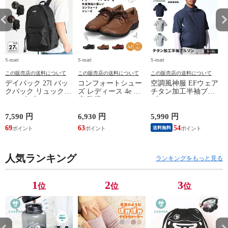
Speed Monster v3
Speed Monster v3
Speed Monster v3
Sp
1902
1902
1902
19
S-mart
S-mart
S-mart
S-
この販売店の送料について
この販売店の送料について
この販売店の送料について
デイパック 27l バッ
コンフォートシュー
空調風神服 EFウェア
クパック リュック
ズ レディース 4e 幅
チタン加工半袖ブル
サイズ ブランド ロ
広 防滑 サイドファ
ゾン ベスト ファン
ゴ プリント かばん
スナー ウォーキング
対応 半袖 ブルゾン
鞄 機内持ち込み 夏
シューズ 黒 トパー
ジャケット 遮熱 作
ド
7,590 円
6,930 円
5,990 円
5
スラッシャー
ズ モア 靴 カジュア
業服 作業着 上着 ア
69
63
54
4
送料無料
THRASHER r1929
ルシューズ 外反母趾
タックベース KF100
1
歩きやすい シニア
ミセス ファッション
人気ランキング
50代 60代 母の日 ギ
ランキングをもっと見る
フト プレゼント グ
レー ベージュ
TOPAZ 1410
1
2
3
位
位
位