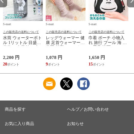
S-mart
S-mart
S-mart
S-
この販売店の送料について
この販売店の送料について
この販売店の送料について
水筒 ウォーターボト
レッグウォーマー 健
巾着 ポーチ 小物入
ル 1リットル 目盛り
康 足首ウォーマー
れ 旅行 プール 海 バ
直飲み 中蓋付き 大
着圧 就寝 おしゃれ
ス用品 洗面セット
容量 かわいい 軽い
冷え靴下 ソックス
洗える ゴリラ 銭湯
マイボトル 動物 ア
ふんわり 足湯のよう
サウナ ごリラックス
2,200 円
1,078 円
1,650 円
2
ニマル ゴリラ ごリ
なぽかぽかナイトウ
まもるさんの洗える
20
9
15
2
ラックス ゴリゴリボ
ォーマー inf-26
巾着 ブラック 黒
トル
商品を探す
ヘルプ／お問い合わせ
お気に入り商品
お知らせ