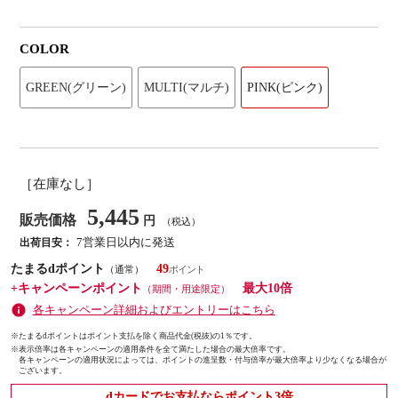
COLOR
GREEN(グリーン)
MULTI(マルチ)
PINK(ピンク)
［在庫なし］
5,445
販売価格
円
（税込）
7営業日以内に発送
出荷目安：
たまるdポイント
49
（通常）
+キャンペーンポイント
最大10倍
（期間・用途限定）
各キャンペーン詳細およびエントリーはこちら
※たまるdポイントはポイント支払を除く商品代金(税抜)の1％です。
※
表示倍率は各キャンペーンの適用条件を全て満たした場合の最大倍率です。
各キャンペーンの適用状況によっては、ポイントの進呈数・付与倍率が最大倍率より少なくなる場合が
ございます。
dカードでお支払ならポイント3倍