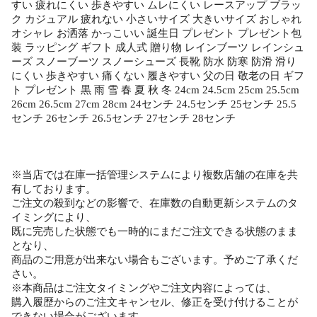
すい 疲れにくい 歩きやすい ムレにくい レースアップ ブラッ
ク カジュアル 疲れない 小さいサイズ 大きいサイズ おしゃれ
オシャレ お洒落 かっこいい 誕生日 プレゼント プレゼント包
装 ラッピング ギフト 成人式 贈り物 レインブーツ レインシュ
ーズ スノーブーツ スノーシューズ 長靴 防水 防寒 防滑 滑り
にくい 歩きやすい 痛くない 履きやすい 父の日 敬老の日 ギフ
ト プレゼント 黒 雨 雪 春 夏 秋 冬 24cm 24.5cm 25cm 25.5cm
26cm 26.5cm 27cm 28cm 24センチ 24.5センチ 25センチ 25.5
センチ 26センチ 26.5センチ 27センチ 28センチ
※当店では在庫一括管理システムにより複数店舗の在庫を共
有しております。
ご注文の殺到などの影響で、在庫数の自動更新システムのタ
イミングにより、
既に完売した状態でも一時的にまだご注文できる状態のまま
となり、
商品のご用意が出来ない場合もございます。予めご了承くだ
さい。
※本商品はご注文タイミングやご注文内容によっては、
購入履歴からのご注文キャンセル、修正を受け付けることが
できない場合がございます。