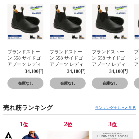
ブランドストー
ブランドストー
ブランドストー
ブ
ン 558 サイドゴ
ン 558 サイドゴ
ン 558 サイドゴ
ン
アブーツ レディ
アブーツ レディ
アブーツ レディ
ア
ース メンズ ユニ
ース メンズ ユニ
ース メンズ ユニ
ー
34,100
円
34,100
円
34,100
円
セックス ショー
セックス ショー
セックス ショー
セ
トブーツ 本革
トブーツ 本革
トブーツ 本革
ト
在庫なし
在庫なし
在庫なし
Blundstone
Blundstone
Blundstone
Bl
CLASSICS
CLASSICS
CLASSICS
C
売れ筋ランキング
ランキングをもっと見る
1
2
3
位
位
位