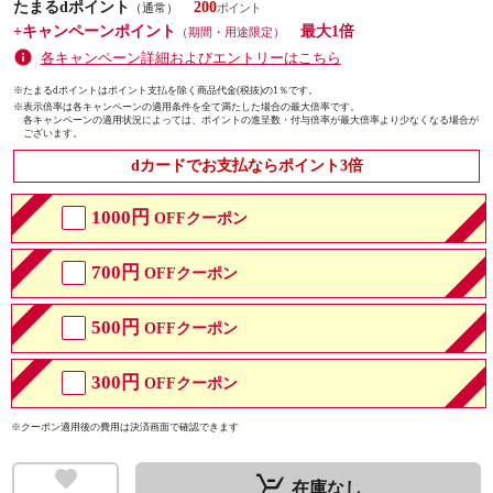
たまるdポイント
200
（通常）
+キャンペーンポイント
最大1倍
（期間・用途限定）
各キャンペーン詳細およびエントリーはこちら
※たまるdポイントはポイント支払を除く商品代金(税抜)の1％です。
※
表示倍率は各キャンペーンの適用条件を全て満たした場合の最大倍率です。
各キャンペーンの適用状況によっては、ポイントの進呈数・付与倍率が最大倍率より少なくなる場合が
ございます。
dカードでお支払ならポイント3倍
1000円
OFFクーポン
700円
OFFクーポン
500円
OFFクーポン
300円
OFFクーポン
※クーポン適用後の費用は決済画面で確認できます
remove_shopping_cart
在庫なし