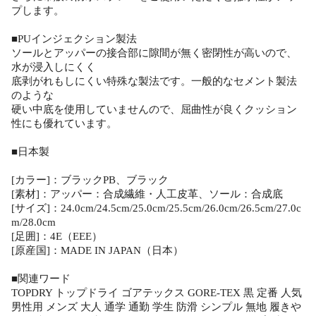
プします。
■PUインジェクション製法
ソールとアッパーの接合部に隙間が無く密閉性が高いので、
水が浸入しにくく
底剥がれもしにくい特殊な製法です。一般的なセメント製法
のような
硬い中底を使用していませんので、屈曲性が良くクッション
性にも優れています。
■日本製
[カラー]：ブラックPB、ブラック
[素材]：アッパー：合成繊維・人工皮革、ソール：合成底
[サイズ]：24.0cm/24.5cm/25.0cm/25.5cm/26.0cm/26.5cm/27.0c
m/28.0cm
[足囲]：4E（EEE）
[原産国]：MADE IN JAPAN（日本）
■関連ワード
TOPDRY トップドライ ゴアテックス GORE-TEX 黒 定番 人気
男性用 メンズ 大人 通学 通勤 学生 防滑 シンプル 無地 履きや