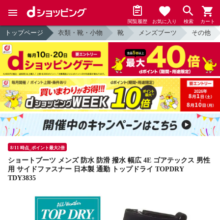
閲覧履歴
お気に入り
検索
カート
トップページ
衣類・靴・小物
靴
メンズブーツ
その他
8/11 時点_ポイント最大2倍
ショートブーツ メンズ 防水 防滑 撥水 幅広 4E ゴアテックス 男性
用 サイドファスナー 日本製 通勤 トップドライ TOPDRY
TDY3835