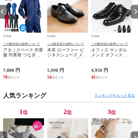
S-mart
S-mart
S-mart
S-
この販売店の送料について
この販売店の送料について
この販売店の送料について
アタックベース 作業
本革 ローファー ビ
オフィス サンダル
服 作業着 つなぎ 大
ジネスシューズ メン
メンズ オフィス ビ
きいサイズ メンズ
ズ スリッポン 幅広
ジネス スリッパ メ
レディース オシャレ
4E 天然皮革 3001
ンズ おしゃれ 通気
オーバーオール ユニ
3002 3003 3004 3005
性 つっかけ 履きや
ド
7,800 円
5,990 円
4,950 円
5
フォーム サロペット
すい 痛くない 室内
70
54
45
4
整備士 車 バイク 汚
履き オフィス履き
1
れ防止 373730
ビジネスサンダル 屋
外 防滑 外履き ビジ
人気ランキング
ネススリッパ ストレ
ランキングをもっと見る
ートチップ スワール
トゥ ウイングチップ
ブラック 黒 311 312
1
2
3
位
位
位
314