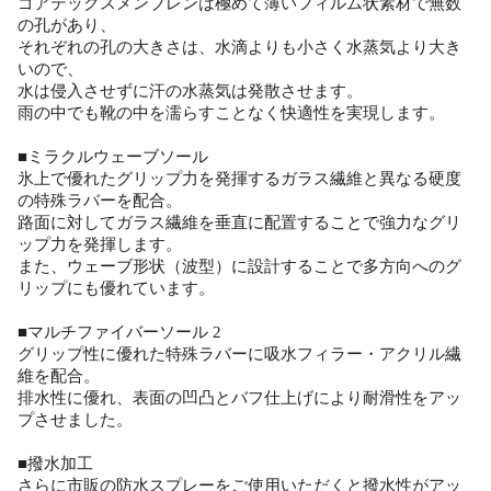
ゴアテックスメンブレンは極めて薄いフィルム状素材で無数
の孔があり、
それぞれの孔の大きさは、水滴よりも小さく水蒸気より大き
いので、
水は侵入させずに汗の水蒸気は発散させます。
雨の中でも靴の中を濡らすことなく快適性を実現します。
■ミラクルウェーブソール
氷上で優れたグリップ力を発揮するガラス繊維と異なる硬度
の特殊ラバーを配合。
路面に対してガラス繊維を垂直に配置することで強力なグリ
ップ力を発揮します。
また、ウェーブ形状（波型）に設計することで多方向へのグ
リップにも優れています。
■マルチファイバーソール 2
グリップ性に優れた特殊ラバーに吸水フィラー・アクリル繊
維を配合。
排水性に優れ、表面の凹凸とバフ仕上げにより耐滑性をアッ
プさせました。
■撥水加工
さらに市販の防水スプレーをご使用いただくと撥水性がアッ