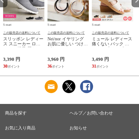
S-mart
S-mart
S-mart
S-
この販売店の送料について
この販売店の送料について
この販売店の送料について
スリッポン レディー
Nei/nor イヤリング
ミュール レディース
ス スニーカー ロー
お肌に優しい つけっ
痛くない バック ス
カット 軽量 履きや
ぱなしok サージカル
トラップ サンダル
すい 歩きやすい ウ
ステンレス 316L ア
ヒール つっかけ ウ
ォーキング コンフォ
クセサリー 錆に強い
ェッジソール ニット
3,390 円
3,960 円
3,490 円
7
ート シューズ 黒 ブ
変色しにくい ネイナ
厚底 軽量 美脚 疲れ
30
36
31
7
ラック グレー 2861
ー NnER-0021
にくい 歩きやすい
脱げない 541-727
れ
商品を探す
ヘルプ／お問い合わせ
お気に入り商品
お知らせ