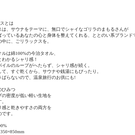
クスとは
スは、サウナをテーマに、無口でシャイなゴリラのまもるさんが
ばっているあなたの心と身体を整えてくれる、ととのい系ブランド
の中に、ごリラックスを。
ルは綿100%の今治タオル、
とわかるシャリ感！
パイルのループがへたらず、シャリ感が続く。
して、すぐ乾くから、サウナや銭湯にもぴったり。
さばらないので、温泉旅行のお供にも!
のひみつ
プの密度が低い軽い生地を
す。
リ感と乾きやすさの両方を
のです。
00%
50×850mm