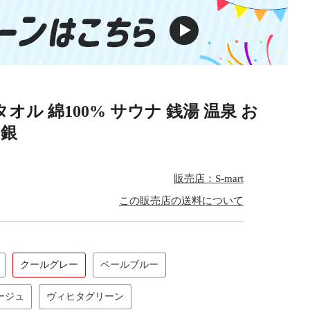
ル 綿100% サウナ 銭湯 温泉 お
 銀
販売店：S-mart
この販売店の送料について
クールグレー
ペールブルー
ージュ
ヴィヒタグリーン