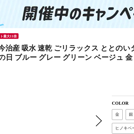
ント最大11倍
今治産 吸水 速乾 ごリラックス ととのいタオ
の日 ブルー グレー グリーン ベージュ 金
COLOR
金
銀
ヒノキベ