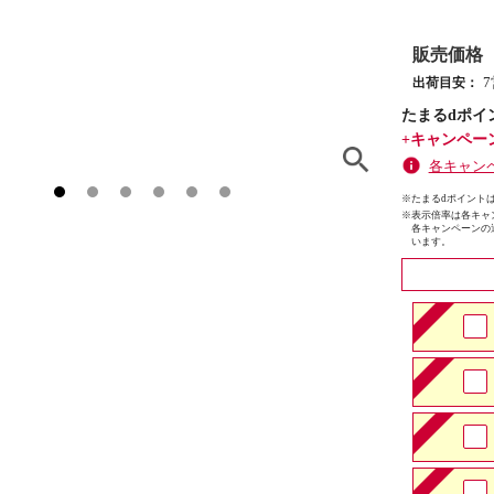
販売価格
出荷目安：
たまるdポイ
+キャンペー
各キャン
※たまるdポイントは
※
表示倍率は各キャ
各キャンペーンの
います。