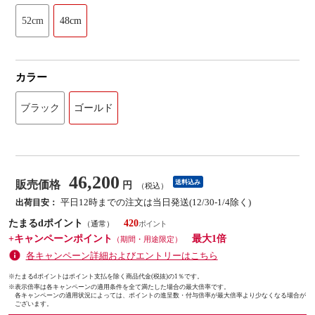
52cm
48cm
カラー
ブラック
ゴールド
46,200
販売価格
送料込み
円
（税込）
平日12時までの注文は当日発送(12/30-1/4除く)
出荷目安：
たまるdポイント
420
（通常）
+キャンペーンポイント
最大1倍
（期間・用途限定）
各キャンペーン詳細およびエントリーはこちら
※たまるdポイントはポイント支払を除く商品代金(税抜)の1％です。
※
表示倍率は各キャンペーンの適用条件を全て満たした場合の最大倍率です。
各キャンペーンの適用状況によっては、ポイントの進呈数・付与倍率が最大倍率より少なくなる場合が
ございます。