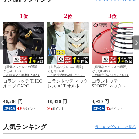
1
2
3
位
位
位
［磁気ネックレスの通販］ほ
［磁気ネックレスの通販］ほ
［磁気ネックレスの通販］ほ
ぐしやLABO
ぐしやLABO
ぐしやLABO
ぐ
この販売店の送料について
この販売店の送料について
この販売店の送料について
コラントッテ THEO
コラントッテ ネック
コラントッテ
ループ CARO
レス ALT オルト
SPORTS ネックレス
SR140 NEXT
S
46,200 円
10,450 円
4,950 円
4
420
95
45
送料込み
送料込み
人気ランキング
ランキングをもっと見る