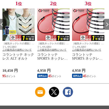
1
2
3
位
位
位
［磁気ネックレスの通販］ほ
［磁気ネックレスの通販］ほ
［磁気ネックレスの通販］ほ
ぐしやLABO
ぐしやLABO
ぐしやLABO
ぐ
この販売店の送料について
この販売店の送料について
この販売店の送料について
コラントッテ ネック
コラントッテ
コラントッテ
レス ALT オルト
SPORTS ネックレス
SPORTS ネックレス
SR140 NEXT
SR140 NEXT
10,450 円
4,950 円
4,950 円
4
95
45
45
送料込み
送料込み