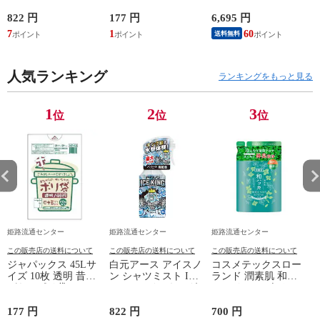
衣類スプレー 300ml
NP43(ゴミ袋 ポリ袋)
香りのない 洗剤
( 4521684750433 )
1500g 詰替用 洗濯用
822 円
177 円
6,695 円
7
洗剤
7
1
60
送料無料
人気ランキング
ランキングをもっと見る
1
2
3
位
位
位
姫路流通センター
姫路流通センター
姫路流通センター
この販売店の送料について
この販売店の送料について
この販売店の送料について
ジャパックス 45Lサ
白元アース アイスノ
コスメテックスロー
イズ 10枚 透明 昔な
ン シャツミスト ICE
ランド 潤素肌 和ハ
がらのポリ袋
KING アイスキング
ッカ クールボディソ
NP43(ゴミ袋 ポリ袋)
衣類スプレー 300ml
ープ レフィル つめ
( 4521684750433 )
かえ用 380mL
177 円
822 円
700 円
1