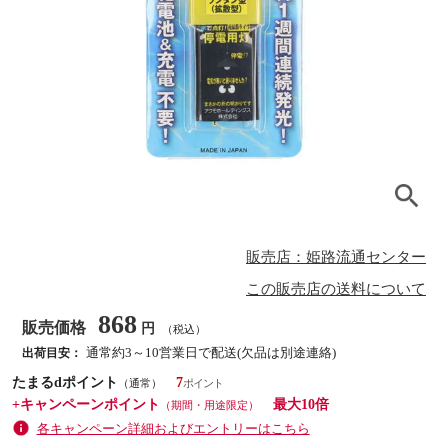
販売店：姫路流通センター
この販売店の送料について
868
販売価格
円
（税込）
通常約3～10営業日で配送(欠品は別途連絡)
出荷目安：
たまるdポイント
7
（通常）
+キャンペーンポイント
最大10倍
（期間・用途限定）
各キャンペーン詳細およびエントリーはこちら