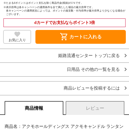
※たまるdポイントはポイント支払を除く商品代金(税抜)の1％です。
※
表示倍率は各キャンペーンの適用条件を全て満たした場合の最大倍率です。
各キャンペーンの適用状況によっては、ポイントの進呈数・付与倍率が最大倍率より少なくなる場合が
ございます。
dカードでお支払ならポイント3倍
shopping_cart
カートに入れる
お気に入り
姫路流通センター トップに戻る
日用品 その他の一覧を見る
商品レビューを投稿するには
商品情報
レビュー
商品名：アクモホールディングス アクモキャンドル ランタン