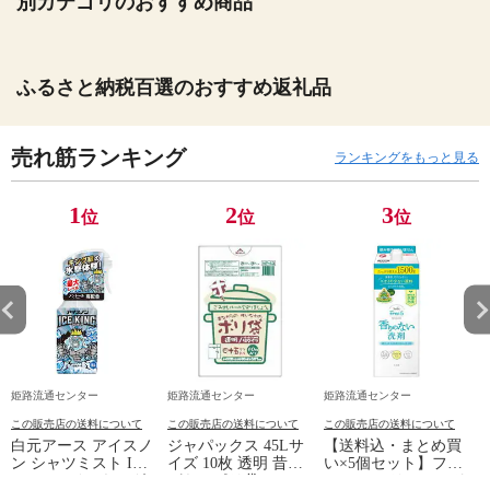
別カテゴリのおすすめ商品
ふるさと納税百選のおすすめ返礼品
売れ筋ランキング
ランキングをもっと見る
1
2
3
位
位
位
姫路流通センター
姫路流通センター
姫路流通センター
この販売店の送料について
この販売店の送料について
この販売店の送料について
白元アース アイスノ
ジャパックス 45Lサ
【送料込・まとめ買
ン シャツミスト ICE
イズ 10枚 透明 昔な
い×5個セット】ファ
KING アイスキング
がらのポリ袋
ーファ フリーアンド