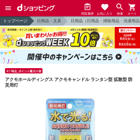
閲覧履歴
お気に入り
検索
カート
トップページ
日用品・文具
日用品（日用品・掃除用品・洗濯用品
8/7 時点_ポイント最大11倍
アクモホールディングス アクモキャンドル ランタン型 拡散型 防
災用灯