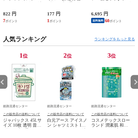
KING アイスキング
がらのポリ袋
ーファ フリーアンド
衣類スプレー 300ml
NP43(ゴミ袋 ポリ袋)
香りのない 洗剤
( 4521684750433 )
1500g 詰替用 洗濯用
822 円
177 円
6,695 円
7
洗剤
7
1
60
送料無料
人気ランキング
ランキングをもっと見る
1
2
3
位
位
位
姫路流通センター
姫路流通センター
姫路流通センター
この販売店の送料について
この販売店の送料について
この販売店の送料について
ジャパックス 45Lサ
白元アース アイスノ
コスメテックスロー
イズ 10枚 透明 昔な
ン シャツミスト ICE
ランド 潤素肌 和ハ
がらのポリ袋
KING アイスキング
ッカ クールボディソ
NP43(ゴミ袋 ポリ袋)
衣類スプレー 300ml
ープ レフィル つめ