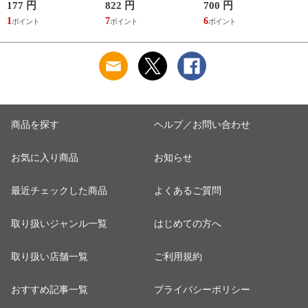
( 4521684750433 )
かえ用 380mL
177 円
822 円
700 円
1
1
7
6
1
商品を探す
ヘルプ／お問い合わせ
お気に入り商品
お知らせ
最近チェックした商品
よくあるご質問
取り扱いジャンル一覧
はじめての方へ
取り扱い店舗一覧
ご利用規約
おすすめ記事一覧
プライバシーポリシー