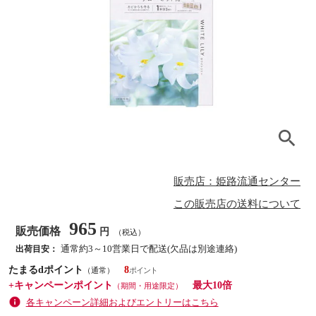
販売店：姫路流通センター
この販売店の送料について
965
販売価格
円
（税込）
通常約3～10営業日で配送(欠品は別途連絡)
出荷目安：
たまるdポイント
8
（通常）
+キャンペーンポイント
最大10倍
（期間・用途限定）
各キャンペーン詳細およびエントリーはこちら