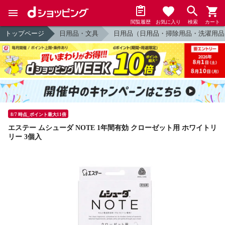
閲覧履歴
お気に入り
検索
カート
トップページ
日用品・文具
日用品（日用品・掃除用品・洗濯用品
8/7 時点_ポイント最大11倍
エステー ムシューダ NOTE 1年間有効 クローゼット用 ホワイトリ
リー 3個入