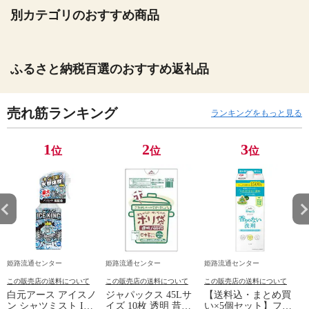
別カテゴリのおすすめ商品
ふるさと納税百選のおすすめ返礼品
売れ筋ランキング
ランキングをもっと見る
1
2
3
位
位
位
姫路流通センター
姫路流通センター
姫路流通センター
この販売店の送料について
この販売店の送料について
この販売店の送料について
白元アース アイスノ
ジャパックス 45Lサ
【送料込・まとめ買
ン シャツミスト ICE
イズ 10枚 透明 昔な
い×5個セット】ファ