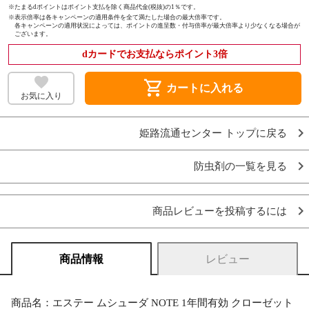
※たまるdポイントはポイント支払を除く商品代金(税抜)の1％です。
※
表示倍率は各キャンペーンの適用条件を全て満たした場合の最大倍率です。
各キャンペーンの適用状況によっては、ポイントの進呈数・付与倍率が最大倍率より少なくなる場合が
ございます。
dカードでお支払ならポイント3倍
shopping_cart
カートに入れる
お気に入り
姫路流通センター トップに戻る
防虫剤の一覧を見る
商品レビューを投稿するには
商品情報
レビュー
商品名：エステー ムシューダ NOTE 1年間有効 クローゼット