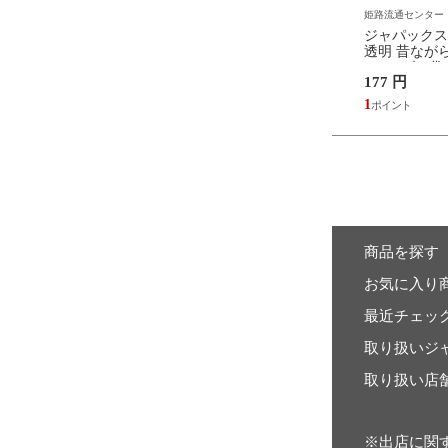
ンター
姫路流通センター
姫路流通センター
ペットコンパクト 除湿
白元アース 快適ガード スタン
ジャパックス 
め替えタイプ つめかえ用
ダード マスク レギュラーサイ
透明 昔なが
【エステー】
ズ 40枚入
NP43(ゴミ袋
504 円
177 円
452168475043
4
1
商品を探す
お気に入り
最近チェッ
取り扱いジ
取り扱い店
※出店に関