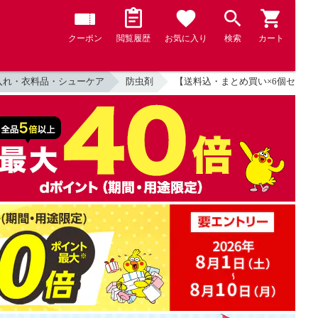
クーポン
閲覧履歴
お気に入り
検索
カート
入れ・衣料品・シューケア
防虫剤
【送料込・まとめ買い×6個セット】アー