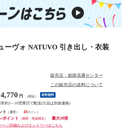
ーヴォ NATUVO 引き出し・衣装
販売店：姫路流通センター
この販売店の送料について
4,770
送料無料
円
（税込）
通常約3～10営業日で配送(欠品は別途連絡)
ント
43
（通常）
ンポイント
最大10倍
（期間・用途限定）
ペーン詳細およびエントリーはこちら