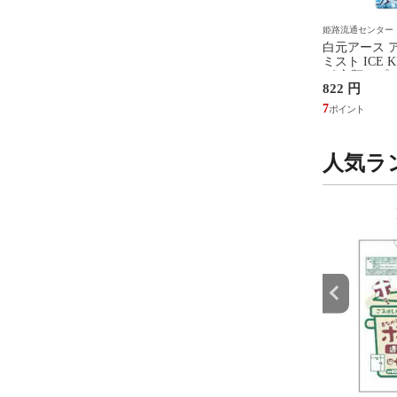
ンター
姫路流通センター
姫路流通センター
込・まとめ買い×3個セ
【送料込・まとめ買い×3個セ
白元アース 
レノア 超消臭 みずみず
ット】フマキラー コウモリバ
ミスト ICE 
る フレッシュグリーン
リア 450mL
グ 衣類スプレー
円
4,506 円
822 円
 つめかえ用 超特大サイ
5mL P&G 柔軟剤
41
40
7
送料無料
人気ラ
9
10
位
位