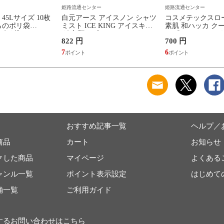
姫路流通センター
姫路流通センター
45Lサイズ 10枚
白元アース アイスノン シャツ
コスメテックスロ
らのポリ袋
ミスト ICE KING アイスキン
素肌 和ハッカ ク
 ポリ袋)(
グ 衣類スプレー 300ml
ープ レフィル つ
822 円
700 円
3 )
380mL
7
6
おすすめ記事一覧
ヘルプ／
商品
カート
お知らせ
クした商品
マイページ
よくある
ャンル一覧
ポイント表示設定
はじめて
舗一覧
ご利用ガイド
するお問い合わせは
こちら