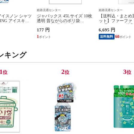
姫路流通センター
姫路流通センター
アイスノン シャツ
ジャパックス 45Lサイズ 10枚
【送料込・まとめ買
KING アイスキン
透明 昔ながらのポリ袋
ット】ファーファ
 300ml
NP43(ゴミ袋 ポリ袋)(
ド 香りのない 洗剤 
177 円
6,695 円
4521684750433 )
用 洗濯用洗剤
1
60
送料無料
ンキング
1
2
3
位
位
位