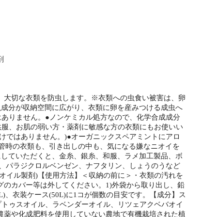
剤
、大切な衣類を防虫します。※衣類への虫食い被害は、卵
虫成分が収納空間に広がり、衣類に卵を産みつける成虫へ
はありません。●ノンケミカル処方なので、化学合成成分
供服、お肌の弱い方・薬剤に敏感な方の衣類にもお使いい
けではありません。)●オーガニックスペアミントにアロ
保管時の衣類も、引き出しの中も、気になる嫌なニオイを
にしていただくと、金糸、銀糸、和服、ラメ加工製品、ボ
ン、パラジクロルベンゼン、ナフタリン、しょうのうなど
オイル製剤)【使用方法】＜収納の前に＞・衣類の汚れを
のカバー等は外してください。1)外袋から取り出し、鉛
)、衣装ケース(50L)に1コが個数の目安です。【成分】ス
プトゥスオイル、ラベンダーオイル、リツェアクベバオイ
農薬や化成肥料を使用していない農地で有機栽培された植