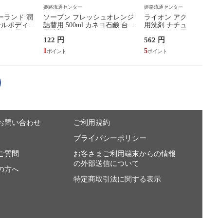
姫路流通センター
姫路流通センター
ーランド 潤
ソープン フレッシュオレンジ
ライオン アクロン おし
ールボディソ
詰替用 500ml カネヨ石鹸 台所
用洗剤 ナチュラルソー
めかえ用
用洗剤
り つめかえ用 大容量 85
122 円
562 円
柔軟成分入 洗たく用洗
1
5
お問い合わせ
ご利用規約
プライバシーポリシー
ご質問
お客さまご利用端末からの情報
の外部送信について
の方へ
特定商取引法に関する表示