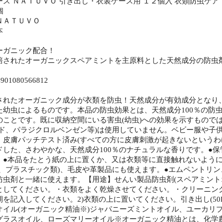
ス ＮＡＴＵＶＯ 引き出し・衣装ケース用 １２個入 衣類防虫ケア
個
ＮＡＴＵＶＯ
本
ーガニック配合！
培されたオーガニックスペアミントを主原料とした天然成分の防虫
01080566812
されたオーガニック成分が衣類を防虫！天然成分が有効成分となり
た幼虫によるものです。本品の防虫効果とは、天然成分100％の防
のことです。既に収納空間にいる害虫(幼虫)への効果を示すもので
イド、パラジクロルベンゼン等)は使用していません。ベビー服や子
。皮膚パッチテスト済み(すべての方に皮膚刺激が起きないというわ
ドした、さわやかな、天然成分100％のナチュラルな香りです。●
。●本品をたとう紙の上に置くか、又は衣類等に直接触れないよう
属、プラスチック類)、毛皮や革製品にも使えます。●エムペントリ
防虫剤と一緒に使えます。【用途】せんい製品防虫剤(スペアミント
としてください。・衣類をよく乾燥させてください。・クリーニング
を記入してください。2)衣類の上に置いてください。引き出し(50L
オイル(オーガニック精油※)ジャパニーズミントオイル、ユーカリ
グラスオイル、ローズマリーオイル※オーガニック精油とは、化学