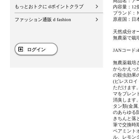
商品名：アー
もっとおトクに dポイントクラブ
内容量：12
ブランド：
原産国：日
ファッション通販 d fashion
天然成分オ
無農薬で栽
ログイン
JANコード:49
無農薬栽培
からかえっ
の殺虫効果
(ピレスロ
ただけます
マをブレン
消臭します
タン類(金
のあらゆる
きちんと落
筆で交換時期
ペアミント
ル、レモン