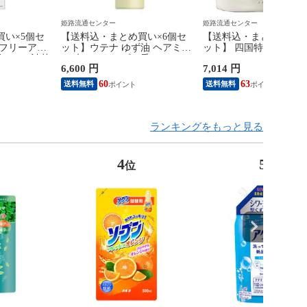
姫路流通センター
姫路流通センター
い×5個セ
【送料込・まとめ買い×6個セ
【送料込・まとめ買い×1
 フリーアン
ット】ウテナ ゆず油 ヘアミル
ット】 四国特紙 白檀の
1500g 詰替
ク 爽やかなゆずの香り 120g
トイレロール こだわり
6,600 円
7,014 円
アウトバストリートメント
トイレットペーパー 4
60
63
送料無料
送料無料
ランキングをもっと見る
4
5
位
位