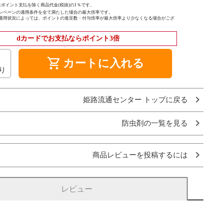
ポイント支払を除く商品代金(税抜)の1％です。
ンペーンの適用条件を全て満たした場合の最大倍率です。
適用状況によっては、ポイントの進呈数・付与倍率が最大倍率より少なくなる場合がござ
dカードでお支払ならポイント3倍
shopping_cart
カートに入れる
り
姫路流通センター トップに戻る
防虫剤の一覧を見る
商品レビューを投稿するには
レビュー