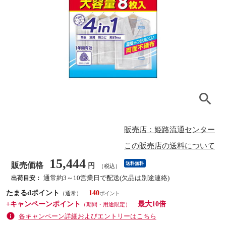
販売店：姫路流通センター
この販売店の送料について
15,444
販売価格
送料無料
円
（税込）
通常約3～10営業日で配送(欠品は別途連絡)
出荷目安：
たまるdポイント
140
（通常）
+キャンペーンポイント
最大10倍
（期間・用途限定）
各キャンペーン詳細およびエントリーはこちら