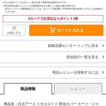
※たまるdポイントはポイント支払を除く商品代金(税抜)の1％です。
※
表示倍率は各キャンペーンの適用条件を全て満たした場合の最大倍率です。
各キャンペーンの適用状況によっては、ポイントの進呈数・付与倍率が最大倍率より少なくなる場合が
ございます。
dカードでお支払ならポイント3倍
shopping_cart
カートに入れる
お気に入り
姫路流通センター トップに戻る
防虫剤の一覧を見る
商品レビューを投稿するには
商品情報
レビュー
商品名：白元アース ミセスロイド 防虫カバー スーツ・ジャ