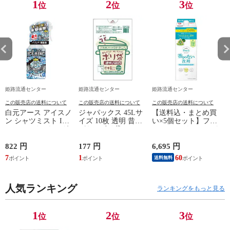
1
2
3
位
位
位
姫路流通センター
姫路流通センター
姫路流通センター
この販売店の送料について
この販売店の送料について
この販売店の送料について
白元アース アイスノ
ジャパックス 45Lサ
【送料込・まとめ買
ン シャツミスト ICE
イズ 10枚 透明 昔な
い×5個セット】ファ
KING アイスキング
がらのポリ袋
ーファ フリーアンド
衣類スプレー 300ml
NP43(ゴミ袋 ポリ袋)
香りのない 洗剤
( 4521684750433 )
1500g 詰替用 洗濯用
822 円
177 円
6,695 円
7
洗剤
7
1
60
送料無料
人気ランキング
ランキングをもっと見る
1
2
3
位
位
位