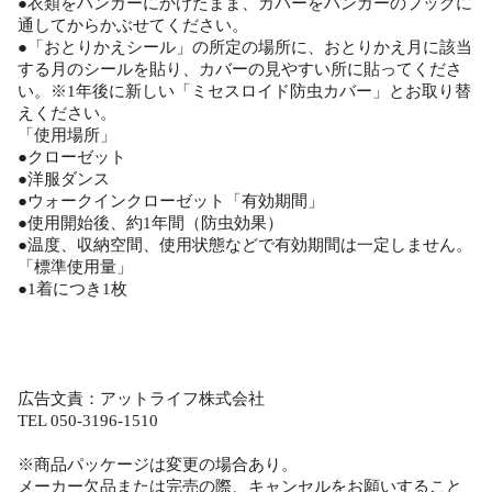
●衣類をハンガーにかけたまま、カバーをハンガーのフックに
通してからかぶせてください。
●「おとりかえシール」の所定の場所に、おとりかえ月に該当
する月のシールを貼り、カバーの見やすい所に貼ってくださ
い。※1年後に新しい「ミセスロイド防虫カバー」とお取り替
えください。
「使用場所」
●クローゼット
●洋服ダンス
●ウォークインクローゼット「有効期間」
●使用開始後、約1年間（防虫効果）
●温度、収納空間、使用状態などで有効期間は一定しません。
「標準使用量」
●1着につき1枚
広告文責：アットライフ株式会社
TEL 050-3196-1510
※商品パッケージは変更の場合あり。
メーカー欠品または完売の際、キャンセルをお願いすること