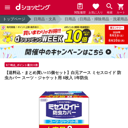
閲覧履歴
お気に入り
検索
カート
トップページ
日用品・文具
日用品（日用品・掃除用品・洗濯用品
8/7 時点_ポイント最大11倍
【送料込・まとめ買い×15個セット】白元アース ミセスロイド 防
虫カバー スーツ・ジャケット用 8枚入 1年防虫