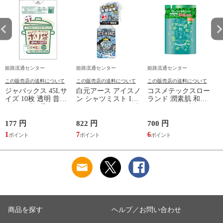
姫路流通センター
姫路流通センター
姫路流通センター
この販売店の送料について
この販売店の送料について
この販売店の送料について
ジャパックス 45Lサ
白元アース アイスノ
コスメテックスロー
イズ 10枚 透明 昔な
ン シャツミスト ICE
ランド 潤素肌 和ハ
がらのポリ袋
KING アイスキング
ッカ クールボディソ
NP43(ゴミ袋 ポリ袋)
衣類スプレー 300ml
ープ レフィル つめ
( 4521684750433 )
かえ用 380mL
177 円
822 円
700 円
1
1
7
6
1
商品を探す
ヘルプ／お問い合わせ