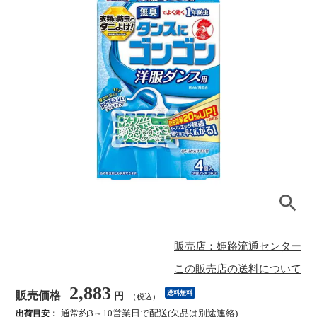
販売店：姫路流通センター
この販売店の送料について
2,883
販売価格
送料無料
円
（税込）
通常約3～10営業日で配送(欠品は別途連絡)
出荷目安：