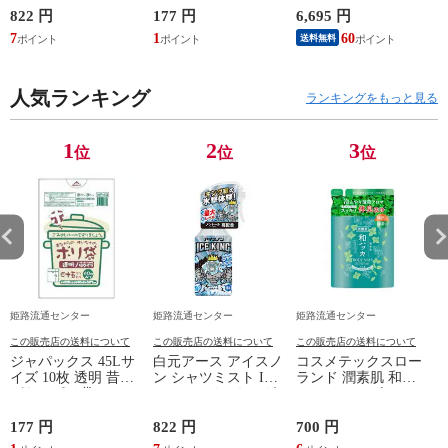
( 4521684750433 )
1500g 詰替用 洗濯用
822 円
177 円
6,695 円
6
洗剤
7
1
60
送料無料
人気ランキング
ランキングをもっと見る
1
2
3
位
位
位
姫路流通センター
姫路流通センター
姫路流通センター
この販売店の送料について
この販売店の送料について
この販売店の送料について
ジャパックス 45Lサ
白元アース アイスノ
コスメテックスロー
イズ 10枚 透明 昔な
ン シャツミスト ICE
ランド 潤素肌 和ハ
がらのポリ袋
KING アイスキング
ッカ クールボディソ
NP43(ゴミ袋 ポリ袋)
衣類スプレー 300ml
ープ レフィル つめ
( 4521684750433 )
かえ用 380mL
177 円
822 円
700 円
1