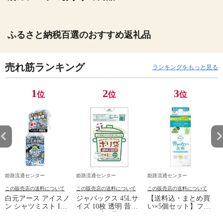
ふるさと納税百選のおすすめ返礼品
売れ筋ランキング
ランキングをもっと見る
1
2
3
位
位
位
姫路流通センター
姫路流通センター
姫路流通センター
この販売店の送料について
この販売店の送料について
この販売店の送料について
白元アース アイスノ
ジャパックス 45Lサ
【送料込・まとめ買
ン シャツミスト ICE
イズ 10枚 透明 昔な
い×5個セット】ファ
KING アイスキング
がらのポリ袋
ーファ フリーアンド
衣類スプレー 300ml
NP43(ゴミ袋 ポリ袋)
香りのない 洗剤