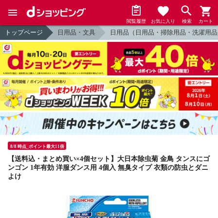
閲覧履歴
お気に入り
検索
カート
トップページ
日用品・文具
日用品（日用品・掃除用品・洗濯用品
8/8 時点_ポイント最大11倍
【送料込・まとめ買い×4個セット】大日本除虫菊 金鳥 タンスにゴ
ンゴン 1年有効 洋服ダンス用 4個入 無臭タイプ 衣類の防虫とダニ
よけ