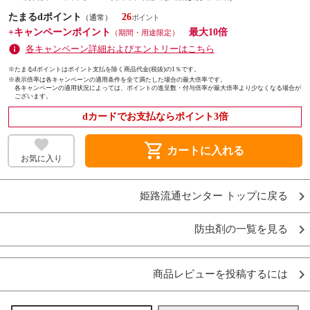
たまるdポイント
26
（通常）
+キャンペーンポイント
最大10倍
（期間・用途限定）
各キャンペーン詳細およびエントリーはこちら
※たまるdポイントはポイント支払を除く商品代金(税抜)の1％です。
※
表示倍率は各キャンペーンの適用条件を全て満たした場合の最大倍率です。
各キャンペーンの適用状況によっては、ポイントの進呈数・付与倍率が最大倍率より少なくなる場合が
ございます。
dカードでお支払ならポイント3倍
shopping_cart
カートに入れる
お気に入り
姫路流通センター トップに戻る
防虫剤の一覧を見る
商品レビューを投稿するには