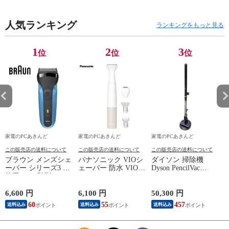
人気ランキング
ランキングをもっと見る
1
2
3
位
位
位
家電のPCあきんど
家電のPCあきんど
家電のPCあきんど
この販売店の送料について
この販売店の送料について
この販売店の送料について
ブラウン メンズシェ
パナソニック VIOシ
ダイソン 掃除機
ーバー シリーズ3 3
ェーバー 防水 VIOフ
Dyson PencilVac
枚刃 310s 髭剃り シ
ェリエ ES-WV63-E
Fluffy SV50FF ペン
6
ェーバー 【送料無
ベージュ調【送料無
シルバックフラフィ
料】父の日 プレゼン
料】
コードレスクリーナ
6,600 円
6,100 円
50,300 円
5
ト 実用的 花以外
ー【送料無料】
60
55
457
送料込み
送料込み
送料込み