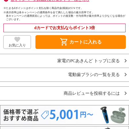
※たまるdポイントはポイント支払を除く商品代金(税抜)の1％です。
※
表示倍率は各キャンペーンの適用条件を全て満たした場合の最大倍率です。
各キャンペーンの適用状況によっては、ポイントの進呈数・付与倍率が最大倍率より少なくなる場合が
ございます。
dカードでお支払ならポイント3倍
shopping_cart
カートに入れる
お気に入り
家電のPCあきんど トップに戻る
電動歯ブラシの一覧を見る
商品レビューを投稿するには