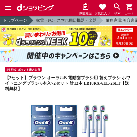
閲覧履歴
お気に入り
検索
カート
トップページ
家電・PC・スマホ周辺機器・楽器
健康家電 美容家
8/6 時点_ポイント最大11倍
【2セット】ブラウン オーラルB 電動歯ブラシ用 替えブラシ ホワ
イトニングブラシ 6本入×2セット 計12本 EB18RX-6EL-2SET【送
料無料】