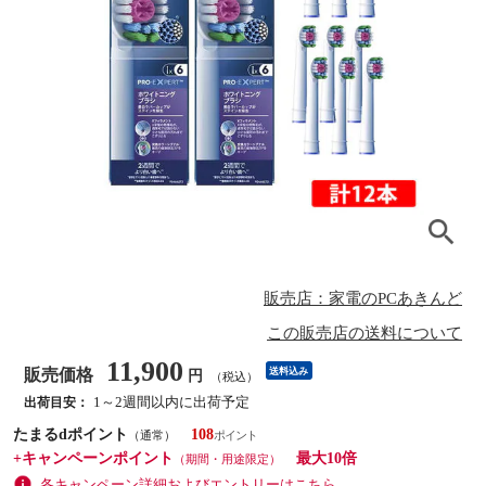
販売店：家電のPCあきんど
この販売店の送料について
11,900
販売価格
送料込み
円
（税込）
1～2週間以内に出荷予定
出荷目安：
たまるdポイント
108
（通常）
+キャンペーンポイント
最大10倍
（期間・用途限定）
各キャンペーン詳細およびエントリーはこちら