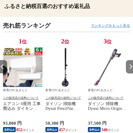
ふるさと納税百選のおすすめ返礼品
売れ筋ランキング
ランキングをもっと見る
1
2
3
位
位
位
家電のPCあきんど
家電のPCあきんど
家電のPCあきんど
この販売店の送料について
この販売店の送料について
この販売店の送料について
エアコン 6畳用 工事
ダイソン 掃除機
ダイソン 掃除機
費込み ダイキン
Dyson PencilVac
Dyson Micro Origin
2.2kW Eシリーズ
Fluffy SV50FF ペン
SV33 FF OR コード
2026年モデル
シルバックフラフィ
レススティッククリ
O
S226ATES-W-SET ホ
コードレスクリーナ
ーナー
93,800 円
50,300 円
37,500 円
1
ワイト S226ATES-W-
ー【送料無料】
SV33FFOR【送料無
852
457
340
送料込み
送料込み
送料込み
ko1【送料無料】
料】