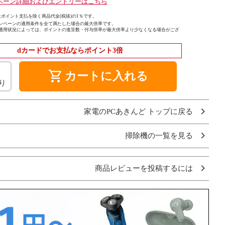
ペーン詳細およびエントリーはこちら
ポイント支払を除く商品代金(税抜)の1％です。
ンペーンの適用条件を全て満たした場合の最大倍率です。
適用状況によっては、ポイントの進呈数・付与倍率が最大倍率より少なくなる場合がござ
dカードでお支払ならポイント3倍
shopping_cart
カートに入れる
り
家電のPCあきんど トップに戻る
掃除機の一覧を見る
商品レビューを投稿するには