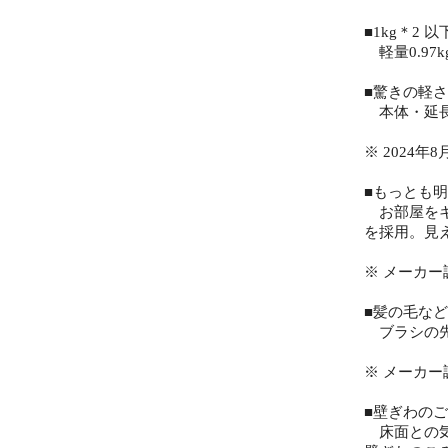
■1kg＊2
軽量0.97
■驚きの軽
本体・延長
※ 2024年
■もっとも
お部屋をキ
を採用。見
※ メーカ
■髪の毛な
ブラシの先
※ メーカ
■壁ぎわの
床面との気