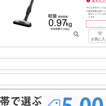
各キャン
※たまるdポイントは
※
表示倍率は各キャ
各キャンペーンの
います。
お気に入