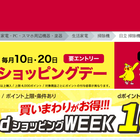
家電・PC・スマホ周辺機器・楽器
生活家電
掃除機
日立 掃除機