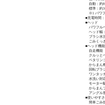
自動：約8分
標準：約30
※1 パワフル
■充電時間：
■ヘッド
パワフルヘッド
ヘッド幅：約
ブラシ水
ごみくっき
■ヘッド機能
自走機能
クルッと
ペタリン
からまん
回転ブラ
ワンタッ
水洗い対
モーター
からまん
アングル
■使いやすさ
簡単ごみ