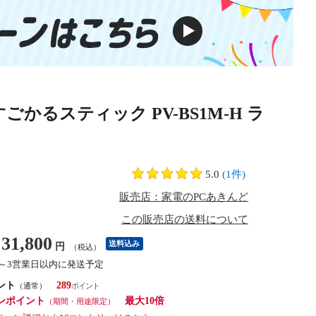
かるスティック PV-BS1M-H ラ
5.0
(1件)
販売店：家電のPCあきんど
この販売店の送料について
31,800
送料込み
円
（税込）
2～3営業日以内に発送予定
ント
289
（通常）
ンポイント
最大10倍
（期間・用途限定）