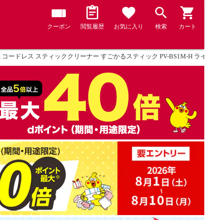
クーポン
閲覧履歴
お気に入り
検索
カート
 コードレス スティッククリーナー すごかるスティック PV-BS1M-H ライ