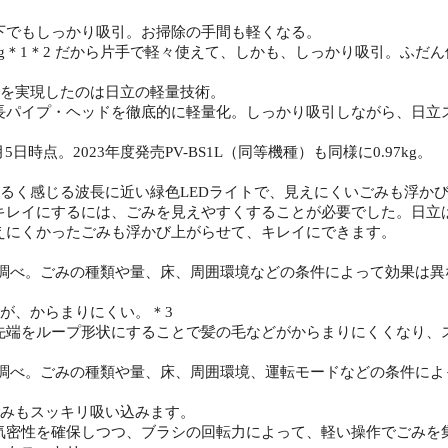
 以下でもしっかり吸引。お掃除の手間も軽くなる。
kg＊1＊2 だから片手で軽々使えて、しかも、しっかり吸引。ふだ
さを実現したのは日立の軽量技術。
パイプ・ヘッドを徹底的に軽量化。しっかり吸引しながら、日立
8月5日時点。2023年度発売PV-BS1L（同等機種）も同様に0.97kg。
明るく感じる波長に近い緑色LEDライトで、見えにくいごみも浮か
レイにするには、ごみを見えやすくすることが必要でした。日立は
えにくかったごみも浮かび上がらせて、キレイにできます。
ー調べ。ごみの種類や量、床、周囲環境などの条件によって効果は異
どが、からまりにくい。＊3
端をループ形状にすることで髪の毛などがからまりにくくなり、
ー調べ。ごみの種類や量、床、周囲環境、運転モードなどの条件に
ごみもスッキリ吸い込みます。
密性を確保しつつ、ブラシの回転力によって、軽い操作でごみを