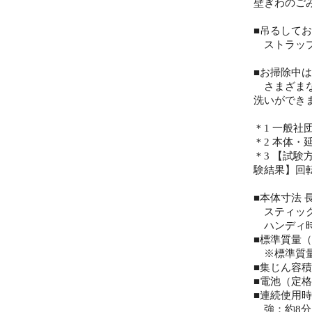
壁ぎわのご
■吊るして
ストラップ
■お掃除中
さまざまな
洗いができ
＊1 一般社
＊2 本体
＊3 【試験
験結果】回
■本体寸法 
スティック時：
ハンディ時：3
■標準質量（本
※標準質量
■集じん容積：
■電池（定格
■連続使用
強：約8分