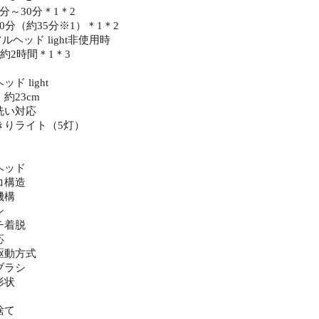
～30分＊1＊2
分（約35分※1）＊1＊2
ヘッド light非使用時
約2時間＊1＊3
 light
23cm
洗い対応
りライト（5灯）
ヘッド
コ構造
機構
シ
チ着脱
応
駆動方式
ブラシ
形状
捨て