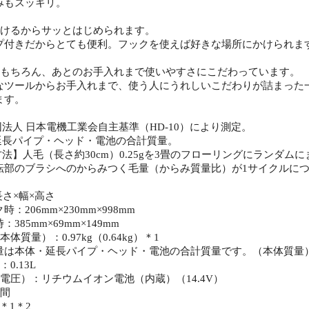
みもスッキリ。
おけるからサッとはじめられます。
付きだからとても便利。フックを使えば好きな場所にかけられま
はもちろん、あとのお手入れまで使いやすさにこだわっています。
ツールからお手入れまで、使う人にうれしいこだわりが詰まった
ます。
団法人 日本電機工業会自主基準（HD-10）により測定。
・延長パイプ・ヘッド・電池の合計質量。
方法】人毛（長さ約30cm）0.25gを3畳のフローリングにランダ
転部のブラシへのからみつく毛量（からみ質量比）が1サイクルにつ
長さ×幅×高さ
206mm×230mm×998mm
85mm×69mm×149mm
体質量）：0.97kg（0.64kg）＊1
は本体・延長パイプ・ヘッド・電池の合計質量です。（本体質量
0.13L
電圧）：リチウムイオン電池（内蔵）（14.4V）
時間
＊1＊2