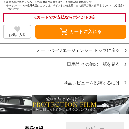
※
表示倍率は各キャンペーンの適用条件を全て満たした場合の最大倍率です。
各キャンペーンの適用状況によっては、ポイントの進呈数・付与倍率が最大倍率より少なくなる場合が
ございます。
dカードでお支払ならポイント3倍
shopping_cart
カートに入れる
お気に入り
オートパーツエージェンシー トップに戻る
日用品 その他の一覧を見る
商品レビューを投稿するには
商品情報
レビュー