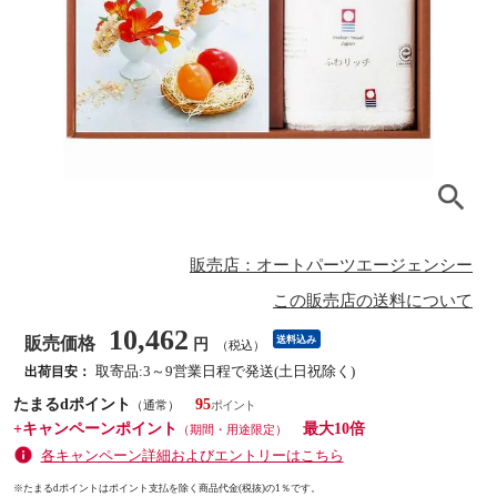
販売店：オートパーツエージェンシー
この販売店の送料について
10,462
販売価格
送料込み
円
（税込）
取寄品:3～9営業日程で発送(土日祝除く)
出荷目安：
たまるdポイント
95
（通常）
+キャンペーンポイント
最大10倍
（期間・用途限定）
各キャンペーン詳細およびエントリーはこちら
※たまるdポイントはポイント支払を除く商品代金(税抜)の1％です。