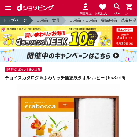
閲覧履歴
お気に入り
検索
カート
トップページ
日用品・文具
日用品（日用品・掃除用品・洗濯用品
8/7 時点_ポイント最大11倍
チョイスカタログ＆ふわリッチ無撚糸タオル ルビー (1043-029)