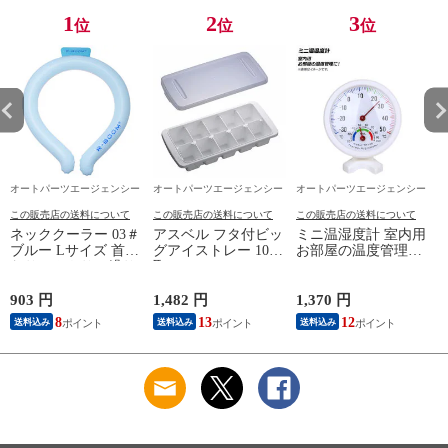
1
2
3
位
位
位
オートパーツエージェンシー
オートパーツエージェンシー
オートパーツエージェンシー
この販売店の送料について
この販売店の送料について
この販売店の送料について
ネッククーラー 03＃
アスベル フタ付ビッ
ミニ温湿度計 室内用
ブルー Lサイズ 首ま
グアイストレー 10ヶ
お部屋の温度管理
わりひんやり、繰り
取 L-10(FAIF001)
に！ AP-UJ0707
A
返し使える！ NC-
L03BL
903 円
1,482 円
1,370 円
4
8
13
12
送料込み
送料込み
送料込み