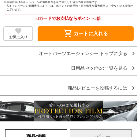
※
表示倍率は各キャンペーンの適用条件を全て満たした場合の最大倍率です。
各キャンペーンの適用状況によっては、ポイントの進呈数・付与倍率が最大倍率より少なくなる場合が
ございます。
dカードでお支払ならポイント3倍
shopping_cart
カートに入れる
お気に入り
オートパーツエージェンシー トップに戻る
日用品 その他の一覧を見る
商品レビューを投稿するには
商品情報
レビュー