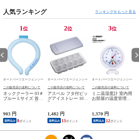
人気ランキング
ランキングをもっと見る
1
2
3
位
位
位
オートパーツエージェンシー
オートパーツエージェンシー
オートパーツエージェンシー
この販売店の送料について
この販売店の送料について
この販売店の送料について
ネッククーラー 03＃
アスベル フタ付ビッ
ミニ温湿度計 室内用
ブルー Lサイズ 首ま
グアイストレー 10ヶ
お部屋の温度管理
わりひんやり、繰り
取 L-10(FAIF001)
に！ AP-UJ0707
A
返し使える！ NC-
L03BL
903 円
1,482 円
1,370 円
4
8
13
12
送料込み
送料込み
送料込み