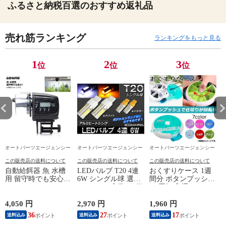
ふるさと納税百選のおすすめ返礼品
売れ筋ランキング
ランキングをもっと見る
1
2
3
位
位
位
オートパーツエージェンシー
オートパーツエージェンシー
オートパーツエージェンシー
この販売店の送料について
この販売店の送料について
この販売店の送料について
自動給餌器 魚 水槽
LEDバルブ T20 4連
おくすりケース 1週
用 留守時でも安心！
6W シングル球 選べ
間分 ボタンプッシ
13/14
AP-UJ0495
る2カラー 入数：2個
ュ/回転式 選べる7カ
AP-6HPW-T20
ラー AP-TH719
L
4,050 円
2,970 円
1,960 円
9
36
27
17
送料込み
送料込み
送料込み