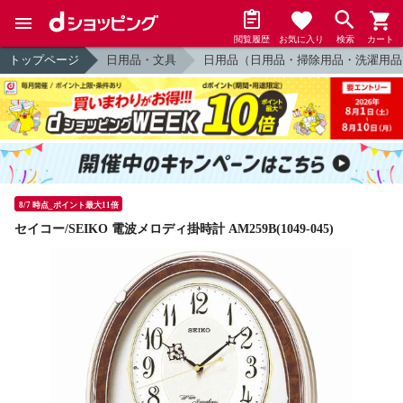
閲覧履歴
お気に入り
検索
カート
トップページ
日用品・文具
日用品（日用品・掃除用品・洗濯用品
8/7 時点_ポイント最大11倍
セイコー/SEIKO 電波メロディ掛時計 AM259B(1049-045)