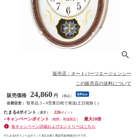
販売店：オートパーツエージェンシー
この販売店の送料について
24,860
販売価格
送料込み
円
（税込）
取寄品:3～9営業日程で発送(土日祝除く)
出荷目安：
たまるdポイント
226
（通常）
+キャンペーンポイント
最大10倍
（期間・用途限定）
各キャンペーン詳細およびエントリーはこちら
※たまるdポイントはポイント支払を除く商品代金(税抜)の1％です。