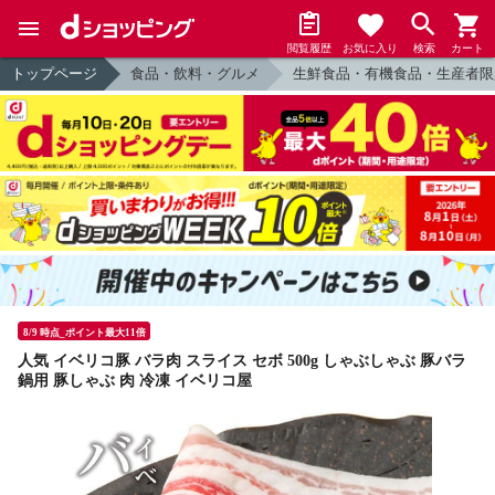
閲覧履歴
お気に入り
検索
カート
トップページ
食品・飲料・グルメ
生鮮食品・有機食品・生産者限
8/9 時点_ポイント最大11倍
人気 イベリコ豚 バラ肉 スライス セボ 500g しゃぶしゃぶ 豚バラ
鍋用 豚しゃぶ 肉 冷凍 イベリコ屋