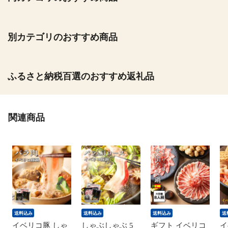
別カテゴリのおすすめ商品
ふるさと納税百選のおすすめ返礼品
関連商品
送料込み
送料込み
送料込み
送
イベリコ豚 しゃ
しゃぶしゃぶ 5
ギフト イベリコ
イ