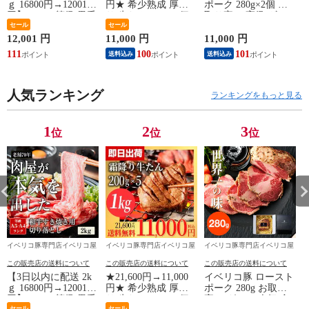
ｇ 16800円→12001
円★ 希少熟成 厚切
ポーク 280g×2個 お
1
円】 A4 A5等級 黒毛
り 牛たん 200g×5個
取り寄せ 高級 ギフ
和牛 切り落とし す
セール
セット 冷凍 仙台名
セール
ト 中元 食品 冷凍
き焼き 送料無料 牛
物 ギフト 霜降り 贈
12,001 円
11,000 円
11,000 円
7
肉 和牛 冷凍 大容量
答用 宮城 焼肉 肉 グ
111
100
101
送料込み
送料込み
ルメ 食べ物 おつま
み お取り寄せ BBQ
バーベキュー
人気ランキング
ランキングをもっと見る
1
2
3
位
位
位
イベリコ豚専門店イベリコ屋
イベリコ豚専門店イベリコ屋
イベリコ豚専門店イベリコ屋
この販売店の送料について
この販売店の送料について
この販売店の送料について
【3日以内に配送 2k
★21,600円→11,000
イベリコ豚 ロースト
ｇ 16800円→12001
円★ 希少熟成 厚切
ポーク 280g お取り
円】 A4 A5等級 黒毛
り 牛たん 200g×5個
寄せ グルメ 人気 食
セール
セール