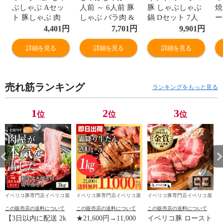
ぶしゃぶ Aセッ
人前 ～ 6人前 豚
豚 しゃぶしゃぶ
焼
ト 豚しゃぶ 肉
しゃぶ バラ肉 &
鍋 Dセット 7人
ー
鍋 セット 3～4人
肩ロース つくね
前 ～ 8人前 鍋の
ね
4,401
円
7,701
円
9,901
円
前 豚肉 バラ ス
6個 鍋だし 付き
素 つくね 付き
前
ライス 選べる だ
お取り寄せグル
ギフト お取り寄
お
詳細を見る
詳細を見る
詳細を見る
し つくね 付き
メ 豚肉 お鍋 ギ
せ 冷凍
メ
ギフト プレゼン
フト お歳暮 冷凍
ト
ト お取り寄せグ
超目玉 ※鍋Bセ
セ
売れ筋ランキング
ルメ 豚バラ お買
ット400
ランキングをもっと見る
い得 冷凍
1
2
3
位
位
位
イベリコ豚専門店イベリコ屋
イベリコ豚専門店イベリコ屋
イベリコ豚専門店イベリコ屋
この販売店の送料について
この販売店の送料について
この販売店の送料について
【3日以内に配送 2k
★21,600円→11,000
イベリコ豚 ロースト