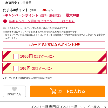
2営業日
出荷目安：
たまるdポイント
30
（通常）
+キャンペーンポイント
最大10倍
（期間・用途限定）
各キャンペーン詳細およびエントリーはこちら
※たまるdポイントはポイント支払を除く商品代金(税抜)の1％です。
※
表示倍率は各キャンペーンの適用条件を全て満たした場合の最大倍率です。
各キャンペーンの適用状況によっては、ポイントの進呈数・付与倍率が最大倍率より少なくなる場合が
ございます。
dカードでお支払ならポイント3倍
1000円
OFFクーポン
100円
OFFクーポン
※クーポン適用後の費用は決済画面で確認できます
shopping_cart
カートに入れる
お気に入り
イベリコ豚専門店イベリコ屋 トップに戻る