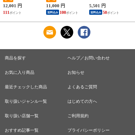
和牛 切り落とし す
セット 冷凍 仙台名
べ物 肉 誕生日 プレ
き焼き 送料無料 牛
物 ギフト 霜降り 贈
ゼント ギフト 父の
12,001 円
11,000 円
5,501 円
1
肉 和牛 冷凍 大容量
答用 宮城 焼肉 肉 グ
日 母の日 冷凍
111
100
50
送料込み
送料込み
ルメ 食べ物 おつま
み お取り寄せ BBQ
バーベキュー
商品を探す
ヘルプ／お問い合わせ
お気に入り商品
お知らせ
最近チェックした商品
よくあるご質問
取り扱いジャンル一覧
はじめての方へ
取り扱い店舗一覧
ご利用規約
おすすめ記事一覧
プライバシーポリシー