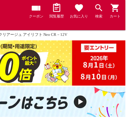
クーポン
閲覧履歴
お気に入り
検索
カート
クリアージュ アイリフト Neo CR－12V