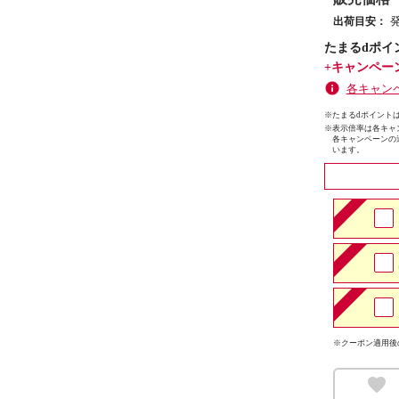
出荷目安：
たまるdポイ
+キャンペー
各キャン
※たまるdポイントは
※
表示倍率は各キャ
各キャンペーンの
います。
※クーポン適用後