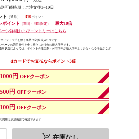
発送可能時期：ご注文後3~10日
ント
310
（通常）
ンポイント
最大10倍
（期間・用途限定）
ペーン詳細およびエントリーはこちら
ポイント支払を除く商品代金(税抜)の1％です。
ンペーンの適用条件を全て満たした場合の最大倍率です。
適用状況によっては、ポイントの進呈数・付与倍率が最大倍率より少なくなる場合がござ
dカードでお支払ならポイント3倍
1000円
OFFクーポン
500円
OFFクーポン
100円
OFFクーポン
の費用は決済画面で確認できます
remove_shopping_cart
在庫なし