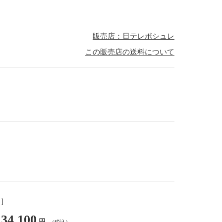
販売店：日テレポシュレ
この販売店の送料について
し］
34,100
円
（税込）