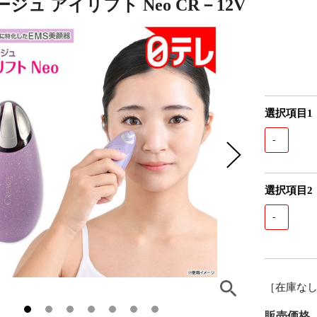
ジュ アイリフト Neo CR－12V
選択項目1
-
選択項目2
-
［在庫な
販売価格