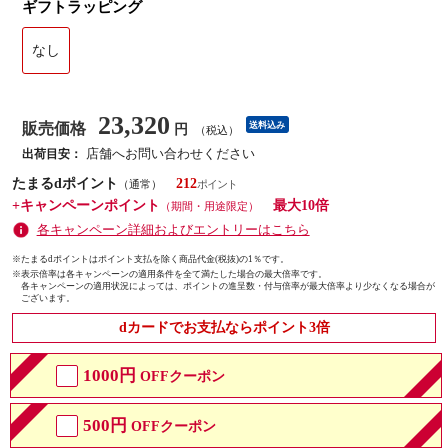
ギフトラッピング
なし
23,320
販売価格
送料込み
円
（税込）
店舗へお問い合わせください
出荷目安：
たまるdポイント
212
（通常）
+キャンペーンポイント
最大10倍
（期間・用途限定）
各キャンペーン詳細およびエントリーはこちら
※たまるdポイントはポイント支払を除く商品代金(税抜)の1％です。
※
表示倍率は各キャンペーンの適用条件を全て満たした場合の最大倍率です。
各キャンペーンの適用状況によっては、ポイントの進呈数・付与倍率が最大倍率より少なくなる場合が
ございます。
dカードでお支払ならポイント3倍
1000円
OFFクーポン
500円
OFFクーポン