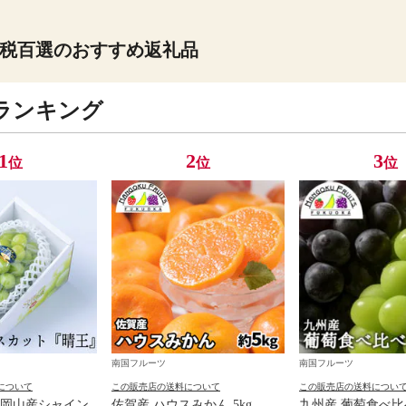
税百選のおすすめ返礼品
ランキング
1
2
3
位
位
位
南国フルーツ
南国フルーツ
について
この販売店の送料について
この販売店の送料につい
岡山産シャイン
佐賀産 ハウスみかん 5kg
九州産 葡萄食べ