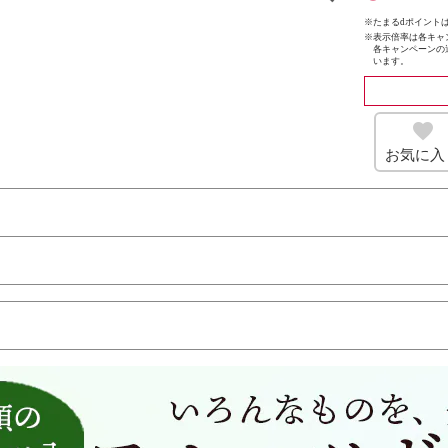
※たまるdポイントは
※
表示倍率は各キャ
各キャンペーンの
います。
お気に入