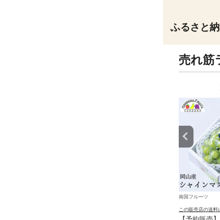
ふるさと納
売れ筋
6
7
位
位
ツ
南国フルーツ
南国フルーツ
の送料について
この販売店の送料について
この販売店の送料
リ・サンゴールドキウ
旬の赤林檎 約1.2kg（4-5玉）
【予約販売】