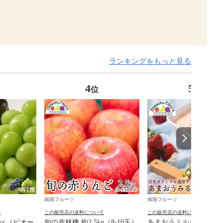
ランキングをもっと見る
4
5
位
位
南国フルーツ
南国フルーツ
て
この販売店の送料について
この販売店の送料について
比べ（ピオー
旬の赤林檎 約2.5kg（8-10玉）
あまおうミルクアイス 10