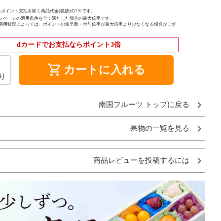
ポイント支払を除く商品代金(税抜)の1％です。
ンペーンの適用条件を全て満たした場合の最大倍率です。
適用状況によっては、ポイントの進呈数・付与倍率が最大倍率より少なくなる場合がござ
dカードでお支払ならポイント3倍
shopping_cart
カートに入れる
り
南国フルーツ トップに戻る
果物の一覧を見る
商品レビューを投稿するには