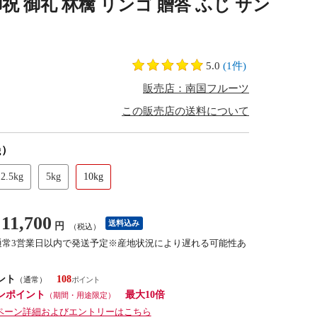
御祝 御礼 林檎 リンゴ 贈答 ふじ サン
）
5.0
(1件)
販売店：南国フルーツ
この販売店の送料について
g）
2.5kg
5kg
10kg
11,700
送料込み
円
（税込）
通常3営業日以内で発送予定※産地状況により遅れる可能性あ
ント
108
（通常）
ンポイント
最大10倍
（期間・用途限定）
ペーン詳細およびエントリーはこちら