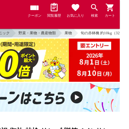
クーポン
閲覧履歴
お気に入り
検索
カート
ニック
野菜・果物・農産物類
果物
旬の赤林檎 約10kg（32-4