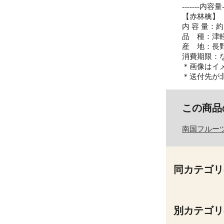
-------内容量--
【赤林檎】
内 容 量：約
品 種：津
産 地：長
消費期限：
＊画像はイ
＊送付先が北
この商品
南国フルー
同カテゴリ
別カテゴリ