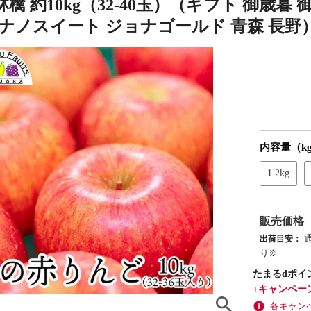
檎 約10kg（32-40玉）（ギフト 御歳暮 
シナノスイート ジョナゴールド 青森 長野
内容量（k
1.2kg
販売価格
出荷目安：
り※
たまるdポイ
+キャンペー
各キャン