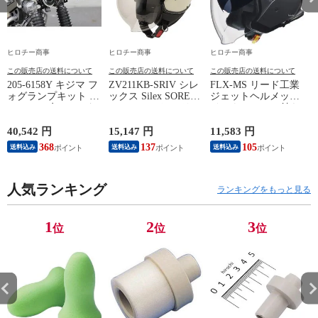
ヒロチー商事
ヒロチー商事
ヒロチー商事
この販売店の送料について
この販売店の送料について
この販売店の送料について
205-6158Y キジマ フ
ZV211KB-SRIV シレ
FLX-MS リード工業
4
ォグランプキット イ
ックス Silex SOREL-
ジェットヘルメット
エロー 20年- ハンタ
V ヘルメット フリー
インナーシール付き
ーカブ (RR2BJ-
サイズ(57cm-59cm)
マットシルバー LL
JA55/8BJ-JA65)
アイボリー
サイズ
40,542 円
15,147 円
11,583 円
7
368
137
105
6
送料込み
送料込み
送料込み
人気ランキング
ランキングをもっと見る
1
2
3
位
位
位