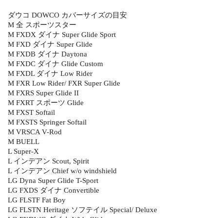
ダウコ DOWCO カバーサイズの目安
M 全 スポーツスター
M FXDX ダイナ Super Glide Sport
M FXD ダイナ Super Glide
M FXDB ダイナ Daytona
M FXDC ダイナ Glide Custom
M FXDL ダイナ Low Rider
M FXR Low Rider/ FXR Super Glide
M FXRS Super Glide II
M FXRT スポーツ Glide
M FXST Softail
M FXSTS Springer Softail
M VRSCA V-Rod
M BUELL
L Super-X
L インデアン Scout, Spirit
L インデアン Chief w/o windshield
LG Dyna Super Glide T-Sport
LG FXDS ダイナ Convertible
LG FLSTF Fat Boy
LG FLSTN Heritage ソフテイル Special/ Deluxe