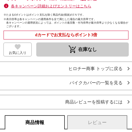
各キャンペーン詳細およびエントリーはこちら
※たまるdポイントはポイント支払を除く商品代金(税抜)の1％です。
※
表示倍率は各キャンペーンの適用条件を全て満たした場合の最大倍率です。
各キャンペーンの適用状況によっては、ポイントの進呈数・付与倍率が最大倍率より少なくなる場合が
ございます。
dカードでお支払ならポイント3倍
remove_shopping_cart
在庫なし
お気に入り
ヒロチー商事 トップに戻る
バイクカバーの一覧を見る
商品レビューを投稿するには
商品情報
レビュー