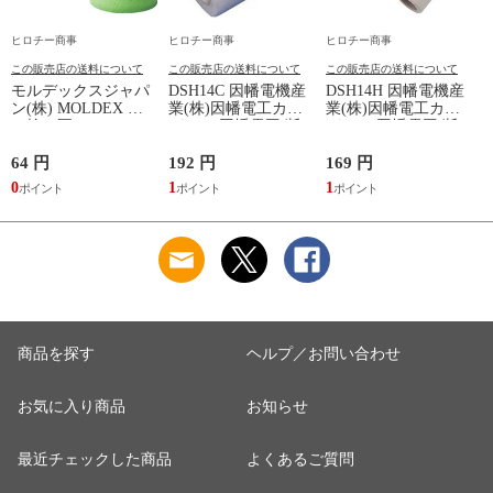
ヒロチー商事
ヒロチー商事
ヒロチー商事
この販売店の送料について
この販売店の送料について
この販売店の送料について
モルデックスジャパ
DSH14C 因幡電機産
DSH14H 因幡電機産
ン(株) MOLDEX 使
業(株)因幡電工カン
業(株)因幡電工カン
い捨て耳せん
パニー 因幡電工 断
パニー 因幡電工 断
METEORS コード無
熱ドレンホースDSH-
熱ドレンホースDSH-
し
14用本体カフス
14用ホースジョイン
64 円
192 円
169 円
3
ト
0
1
1
3
商品を探す
ヘルプ／お問い合わせ
お気に入り商品
お知らせ
最近チェックした商品
よくあるご質問