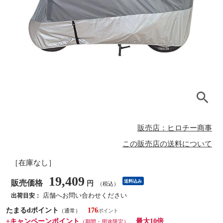
販売店：ヒロチー商事
この販売店の送料について
［在庫なし］
19,409
販売価格
送料込み
円
（税込）
店舗へお問い合わせください
出荷目安：
たまるdポイント
176
（通常）
+キャンペーンポイント
最大10倍
（期間・用途限定）