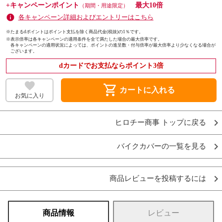
+キャンペーンポイント
最大10倍
（期間・用途限定）
各キャンペーン詳細およびエントリーはこちら
※たまるdポイントはポイント支払を除く商品代金(税抜)の1％です。
※
表示倍率は各キャンペーンの適用条件を全て満たした場合の最大倍率です。
各キャンペーンの適用状況によっては、ポイントの進呈数・付与倍率が最大倍率より少なくなる場合が
ございます。
dカードでお支払ならポイント3倍
shopping_cart
カートに入れる
お気に入り
ヒロチー商事 トップに戻る
バイクカバーの一覧を見る
商品レビューを投稿するには
商品情報
レビュー