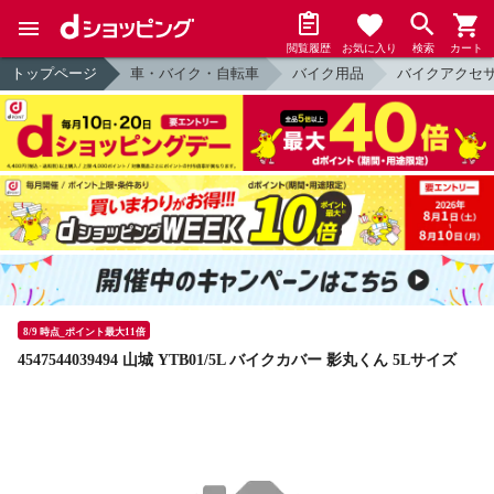
閲覧履歴
お気に入り
検索
カート
トップページ
車・バイク・自転車
バイク用品
バイクアクセ
8/9 時点_ポイント最大11倍
4547544039494 山城 YTB01/5L バイクカバー 影丸くん 5Lサイズ