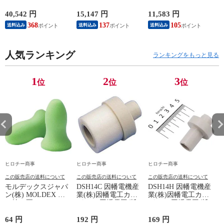
ーカブ (RR2BJ-
サイズ(57cm-59cm)
マットシルバー LL
JA55/8BJ-JA65)
アイボリー
サイズ
40,542 円
15,147 円
11,583 円
7
368
137
105
6
送料込み
送料込み
送料込み
人気ランキング
ランキングをもっと見る
1
2
3
位
位
位
ヒロチー商事
ヒロチー商事
ヒロチー商事
この販売店の送料について
この販売店の送料について
この販売店の送料について
モルデックスジャパ
DSH14C 因幡電機産
DSH14H 因幡電機産
ン(株) MOLDEX 使
業(株)因幡電工カン
業(株)因幡電工カン
い捨て耳せん
パニー 因幡電工 断
パニー 因幡電工 断
METEORS コード無
熱ドレンホースDSH-
熱ドレンホースDSH-
し
14用本体カフス
14用ホースジョイン
64 円
192 円
169 円
3