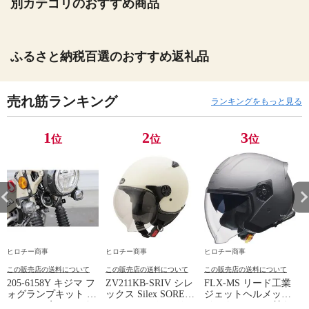
別カテゴリのおすすめ商品
ふるさと納税百選のおすすめ返礼品
売れ筋ランキング
ランキングをもっと見る
1
2
3
位
位
位
ヒロチー商事
ヒロチー商事
ヒロチー商事
この販売店の送料について
この販売店の送料について
この販売店の送料について
205-6158Y キジマ フ
ZV211KB-SRIV シレ
FLX-MS リード工業
4
ォグランプキット イ
ックス Silex SOREL-
ジェットヘルメット
エロー 20年- ハンタ
V ヘルメット フリー
インナーシール付き