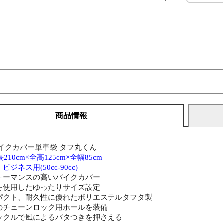
商品情報
イクカバー単車袋 タフ丸くん
210cm×全高125cm×全幅85cm
ジネス用(50cc-90cc)
ォーマンスの高いバイクカバー
を使用したゆったりサイズ設定
パクト、耐久性に優れたポリエステルタフタ製
のチェーンロック用ホールを装備
ックルで風によるバタつきを押さえる