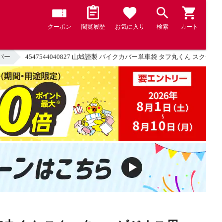
クーポン
閲覧履歴
お気に入り
検索
カート
バー
4547544040827 山城謹製 バイクカバー単車袋 タフ丸くん スクーター、