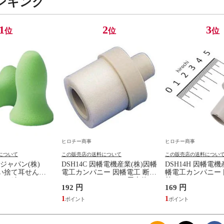
ンキング
1
2
3
位
位
位
ヒロチー商事
ヒロチー商事
について
この販売店の送料について
この販売店の送料につい
ジャパン(株)
DSH14C 因幡電機産業(株)因幡
DSH14H 因幡電機
使い捨て耳せん
電工カンパニー 因幡電工 断熱
幡電工カンパニー 
 コード無し
ドレンホースDSH-14用本体カ
熱ドレンホースDSH
192 円
169 円
フス
スジョイント
1
1