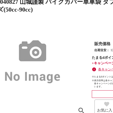
544040827 山城謹製 バイクカバー単車
50cc-90cc)
販売価格
出荷目安：
たまるdポイ
+キャンペー
各キャン
※たまるdポイントは
※
表示倍率は各キャ
各キャンペーンの
います。
お気に入