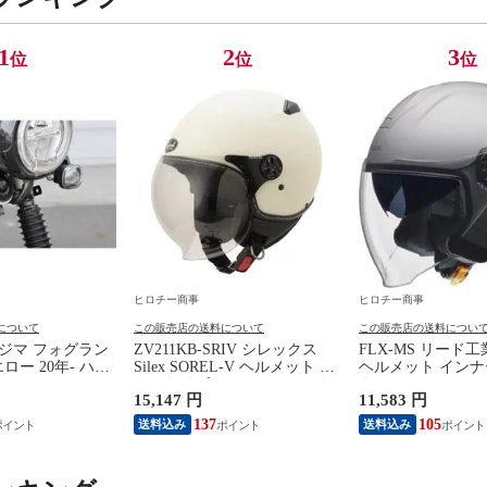
1
2
3
位
位
位
ヒロチー商事
ヒロチー商事
について
この販売店の送料について
この販売店の送料につい
Y キジマ フォグラン
ZV211KB-SRIV シレックス
FLX-MS リード
ロー 20年- ハン
Silex SOREL-V ヘルメット フ
ヘルメット イン
J-JA55/8BJ-
リーサイズ(57cm-59cm) アイ
き マットシルバー
15,147 円
11,583 円
ボリー
137
105
送料込み
送料込み