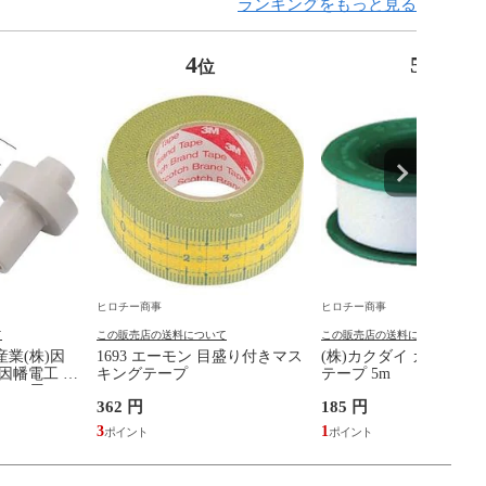
ランキングをもっと見る
4
5
位
位
ヒロチー商事
ヒロチー商事
て
この販売店の送料について
この販売店の送料について
産業(株)因
1693 エーモン 目盛り付きマス
(株)カクダイ カクダイ 
因幡電工 断
キングテープ
テープ 5m
-14用ホー
362 円
185 円
3
1