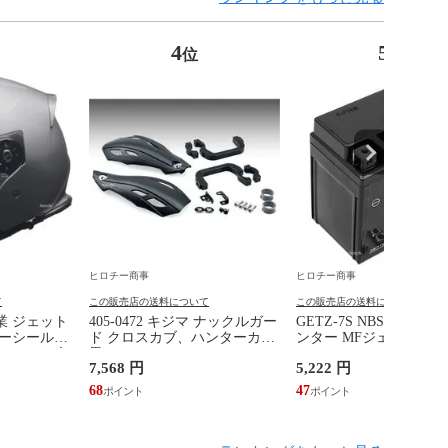
4
5
位
位
ヒロチー商事
ヒロチー商事
て
この販売店の送料について
この販売店の送料について
工業 ジェット
405-0472 キジマ ナックルガー
GETZ-7S NBS バイク
ナーシール付
ド クロスカブ、ハンターカブ
ンター MFジェルバッ
 LLサイズ
黒
12V GT6-3、YTZ-7S、
7,568 円
5,222 円
TTZ7SL互換
68
47