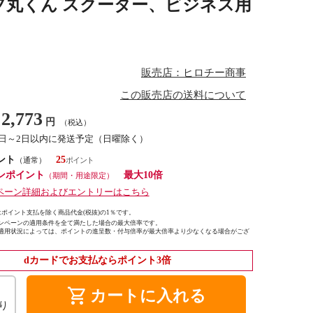
袋 タフ丸くん スクーター、ビジネス用
販売店：ヒロチー商事
この販売店の送料について
2,773
円
（税込）
1日～2日以内に発送予定（日曜除く）
ント
25
（通常）
ンポイント
最大10倍
（期間・用途限定）
ペーン詳細およびエントリーはこちら
ポイント支払を除く商品代金(税抜)の1％です。
ンペーンの適用条件を全て満たした場合の最大倍率です。
適用状況によっては、ポイントの進呈数・付与倍率が最大倍率より少なくなる場合がござ
dカードでお支払ならポイント3倍
shopping_cart
カートに入れる
り