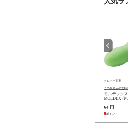
人気ラ
9
10
位
位
事
ヒロチー商事
ヒロチー商事
の送料について
この販売店の送料について
この販売店の送料
472 キジマ ナックルガー
678-0500010 キタコ ウエルナ
モルデックス
ロスカブ、ハンターカブ
ット(5コ) C550 (M5X0.8)
MOLDEX 
METEORS
円
593 円
64 円
5
0