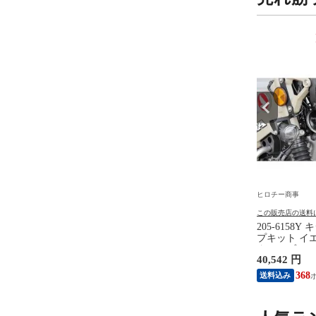
9
10
位
位
事
ヒロチー商事
ヒロチー商事
の送料について
この販売店の送料について
この販売店の送料
ルシー BRC 超ショー
EA340WH エスコ ESCO サク
205-6158
ステイ M8×M10 汎用
ションポンプ(ドレンホース
プキット イエ
用)
ターカブ (RR2B
円
2,277 円
40,542 円
JA65)
20
368
送料込み