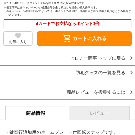
※たまるdポイントはポイント支払を除く商品代金(税抜)の1％です。
※
表示倍率は各キャンペーンの適用条件を全て満たした場合の最大倍率です。
各キャンペーンの適用状況によっては、ポイントの進呈数・付与倍率が最大倍率より少なくなる場合が
ございます。
dカードでお支払ならポイント3倍
shopping_cart
カートに入れる
お気に入り
ヒロチー商事 トップに戻る
防犯グッズの一覧を見る
商品レビューを投稿するには
商品情報
レビュー
・鍵奉行追加用のネームプレート付回転スナップです。