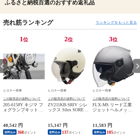
ふるさと納税百選のおすすめ返礼品
売れ筋ランキング
ランキングをもっと見る
1
2
3
位
位
位
ヒロチー商事
ヒロチー商事
ヒロチー商事
この販売店の送料について
この販売店の送料について
この販売店の送料について
205-6158Y キジマ フ
ZV211KB-SRIV シレ
FLX-MS リード工業
4
ォグランプキット イ
ックス Silex SOREL-
ジェットヘルメット
エロー 20年- ハンタ
V ヘルメット フリー
インナーシール付き
ーカブ (RR2BJ-
サイズ(57cm-59cm)
マットシルバー LL
JA55/8BJ-JA65)
アイボリー
サイズ
40,542 円
15,147 円
11,583 円
7
368
137
105
6
送料込み
送料込み
送料込み