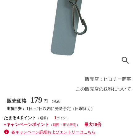
販売店：ヒロチー商事
この販売店の送料について
179
販売価格
円
（税込）
1日～2日以内に発送予定（日曜除く）
出荷目安：
たまるdポイント
1
（通常）
+キャンペーンポイント
最大10倍
（期間・用途限定）
各キャンペーン詳細およびエントリーはこちら