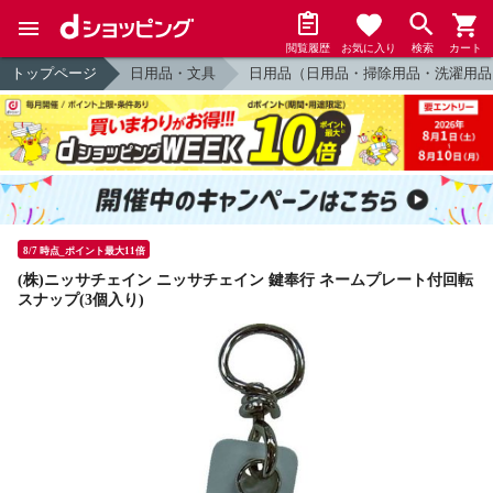
閲覧履歴
お気に入り
検索
カート
トップページ
日用品・文具
日用品（日用品・掃除用品・洗濯用品
8/7 時点_ポイント最大11倍
(株)ニッサチェイン ニッサチェイン 鍵奉行 ネームプレート付回転
スナップ(3個入り)