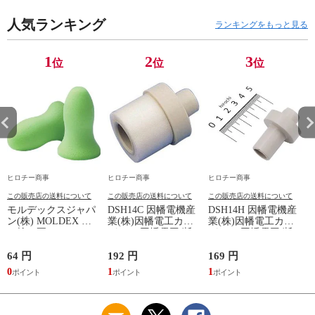
人気ランキング
ランキングをもっと見る
1
2
3
位
位
位
ヒロチー商事
ヒロチー商事
ヒロチー商事
この販売店の送料について
この販売店の送料について
この販売店の送料について
モルデックスジャパ
DSH14C 因幡電機産
DSH14H 因幡電機産
ン(株) MOLDEX 使
業(株)因幡電工カン
業(株)因幡電工カン
い捨て耳せん
パニー 因幡電工 断
パニー 因幡電工 断
METEORS コード無
熱ドレンホースDSH-
熱ドレンホースDSH-
し
14用本体カフス
14用ホースジョイン
64 円
192 円
169 円
3
ト
0
1
1
3