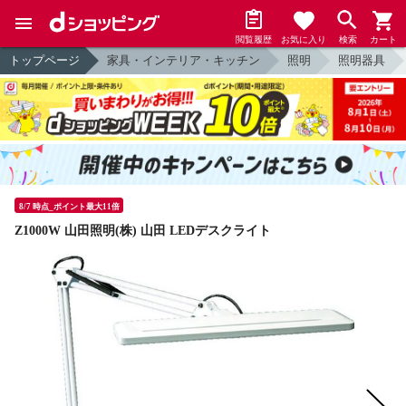
閲覧履歴
お気に入り
検索
カート
トップページ
家具・インテリア・キッチン
照明
照明器具
8/7 時点_ポイント最大11倍
Z1000W 山田照明(株) 山田 LEDデスクライト