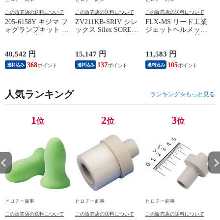
この販売店の送料について
この販売店の送料について
この販売店の送料について
205-6158Y キジマ フ
ZV211KB-SRIV シレ
FLX-MS リード工業
4
ォグランプキット イ
ックス Silex SOREL-
ジェットヘルメット
エロー 20年- ハンタ
V ヘルメット フリー
インナーシール付き
ーカブ (RR2BJ-
サイズ(57cm-59cm)
マットシルバー LL
JA55/8BJ-JA65)
アイボリー
サイズ
40,542 円
15,147 円
11,583 円
7
368
137
105
6
送料込み
送料込み
送料込み
人気ランキング
ランキングをもっと見る
1
2
3
位
位
位
ヒロチー商事
ヒロチー商事
ヒロチー商事
この販売店の送料について
この販売店の送料について
この販売店の送料について