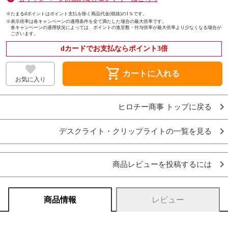
※たまるdポイントはポイント支払を除く商品代金(税抜)の1％です。
※
表示倍率は各キャンペーンの適用条件を全て満たした場合の最大倍率です。
各キャンペーンの適用状況によっては、ポイントの進呈数・付与倍率が最大倍率より少なくなる場合が
ございます。
dカードでお支払ならポイント3倍
shopping_cart
カートに入れる
お気に入り
ヒロチー商事 トップに戻る
デスクライト・クリップライトの一覧を見る
商品レビューを投稿するには
商品情報
レビュー