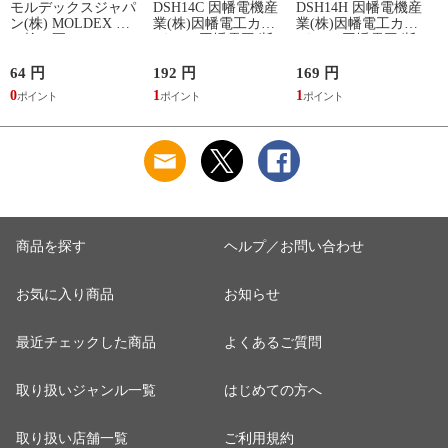
モルデックスジャパ
DSH14C 因幡電機産
DSH14H 因幡電機産
ン(株) MOLDEX 使
業(株)因幡電工カン
業(株)因幡電工カン
い捨て耳せん
パニー 因幡電工 断
パニー 因幡電工 断
METEORS コード無
熱ドレンホースDSH-
熱ドレンホースDSH-
し
14用本体カフス
14用ホースジョイン
64 円
192 円
169 円
3
ト
0
1
1
3
商品を探す
ヘルプ／お問い合わせ
お気に入り商品
お知らせ
最近チェックした商品
よくあるご質問
取り扱いジャンル一覧
はじめての方へ
取り扱い店舗一覧
ご利用規約