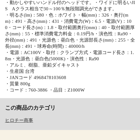
・動かしやすいハンドル付のヘッドです。・ワイドに明るいJI
S Aクラス相当で30～100％無段階調光ができます。
・明るさ(lm)：580・色：ホワイト・幅(mm)：326・奥行(m
m)：491・高さ(mm)：431・消費電力(W)：6.5・電源(V)：10
0・コード長さ(m)：1.8・取付範囲奥行(mm)：40・取付範囲厚
さ(mm)：55・標準消費電力料金：0.19円/h・演色性：Ra90・
外径(mm)：491・光源色：昼白色・光源部長さ(mm)：255・全
長(mm)：491・球寿命(時間)：40000/h
・電源：AC100V・取付：クランプ方式・電源コード長さ：1.
8m・光源色：昼白色(5000K)・演色性：Ra90
・アルミ、樹脂、亜鉛ダイキャスト
・生産国 台湾
・JANコード 4968478103608
・質量 800g
・コード：760-3886 ・品目：Z1000W
この商品のカテゴリ
ヒロチー商事