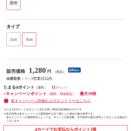
透明
タイプ
2cm
3cm
1,280
販売価格
送料込み
円
（税込）
1～3営業日以内
出荷目安：
たまるdポイント
11
（通常）
+キャンペーンポイント
最大10倍
（期間・用途限定）
各キャンペーン詳細およびエントリーはこちら
※たまるdポイントはポイント支払を除く商品代金(税抜)の1％です。
※
表示倍率は各キャンペーンの適用条件を全て満たした場合の最大倍率です。
各キャンペーンの適用状況によっては、ポイントの進呈数・付与倍率が最大倍率より少なくなる場合が
ございます。
dカードでお支払ならポイント3倍