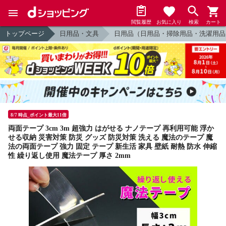
閲覧履歴
お気に入り
検索
カート
トップページ
日用品・文具
日用品（日用品・掃除用品・洗濯用品
8/7 時点_ポイント最大11倍
両面テープ 3cm 3m 超強力 はがせる ナノテープ 再利用可能 浮か
せる収納 災害対策 防災 グッズ 防災対策 洗える 魔法のテープ 魔
法の両面テープ 強力 固定 テープ 新生活 家具 壁紙 耐熱 防水 伸縮
性 繰り返し使用 魔法テープ 厚さ 2mm