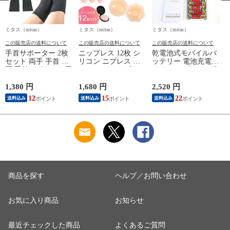
ミタス（mitas）
ミタス（mitas）
ミタス（mitas）
ミ
この販売店の送料について
この販売店の送料について
この販売店の送料について
手首サポーター 2枚
ニップレス 12枚 シ
乾電池式モバイルバ
セット 両手 手首 着
リコン ニプレス シ
ッテリー 電池充電
圧 手首サポーター用
リコンパッド ブラ
1.5A タイプCケーブ
腱鞘炎 両手首 バン
ブラジャー ケース付
ル付き マイクロケー
ド ケア 男女兼用 手
き レディース メン
ブル付き 防災グッズ
1,380 円
1,680 円
2,520 円
1
首固定 手首サポート
ズ シール 洗える 繰
災害 地震 台風 停電
12
15
22
送料込み
送料込み
送料込み
家事 育児 フリーサ
り返し 使える ピン
備え 乾電池式 乾電
イズ 手首保護 PC作
ク ノーブラ 下着 水
池モバイルバッテリ
業 力仕事 キーボー
着 浴衣 コスプレ ド
ースマホ 充電器 単3
ド オフィス 左右セ
レス 肩出し 背中開
電池 6本 モバイルバ
ット メンズ レディ
き ベージュ ガーゼ
ッテリー USB出力
ース 筋トレ オシャ
あり 丸形
LEDライト機能 スマ
レ 保護 XLサイズ
ートフォン iPhone
商品を探す
ヘルプ／お問い合わせ
お気に入り商品
お知らせ
最近チェックした商品
よくあるご質問