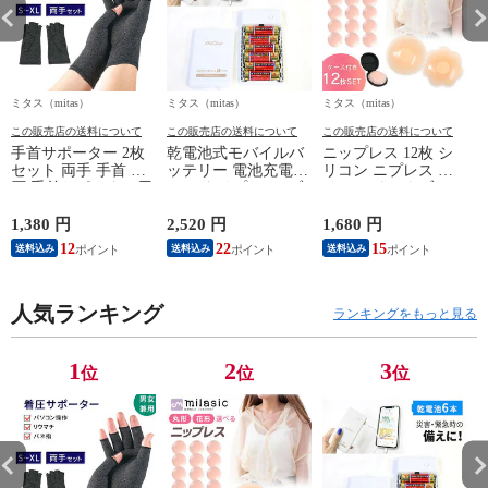
ミタス（mitas）
ミタス（mitas）
ミタス（mitas）
ミ
この販売店の送料について
この販売店の送料について
この販売店の送料について
手首サポーター 2枚
乾電池式モバイルバ
ニップレス 12枚 シ
セット 両手 手首 着
ッテリー 電池充電
リコン ニプレス シ
圧 手首サポーター用
1.5A タイプCケーブ
リコンパッド ブラ
腱鞘炎 両手首 バン
ル付き マイクロケー
ブラジャー ケース付
ド ケア 男女兼用 手
ブル付き 防災グッズ
き レディース メン
1,380 円
2,520 円
1,680 円
1
首固定 手首サポート
災害 地震 台風 停電
ズ シール 洗える 繰
12
22
15
送料込み
送料込み
送料込み
家事 育児 フリーサ
備え 乾電池式 乾電
り返し 使える ピン
イズ 手首保護 PC作
池モバイルバッテリ
ク ノーブラ 下着 水
業 力仕事 キーボー
ースマホ 充電器 単3
着 浴衣 コスプレ ド
ド オフィス 左右セ
人気ランキング
電池 6本 モバイルバ
レス 肩出し 背中開
ランキングをもっと見る
ット メンズ レディ
ッテリー USB出力
き ベージュ ガーゼ
ース 筋トレ オシャ
LEDライト機能 スマ
あり 丸形
レ 保護 XLサイズ
ートフォン iPhone
1
2
3
位
位
位