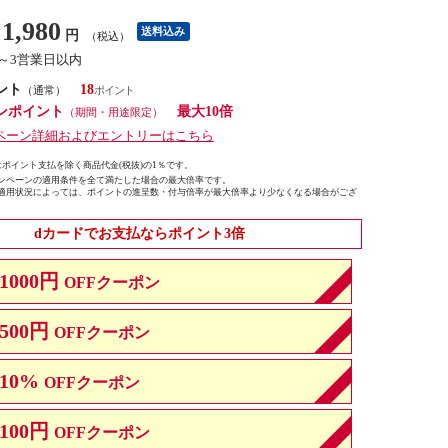
1,980
送料込み
円
（税込）
1～3営業日以内
ント
18
（通常）
ンポイント
最大10倍
（期間・用途限定）
ペーン詳細およびエントリーはこちら
ポイント支払を除く商品代金(税抜)の1％です。
ンペーンの適用条件を全て満たした場合の最大倍率です。
適用状況によっては、ポイントの進呈数・付与倍率が最大倍率より少なくなる場合がござ
dカードでお支払ならポイント3倍
1000円
OFFクーポン
500円
OFFクーポン
10%
OFFクーポン
100円
OFFクーポン