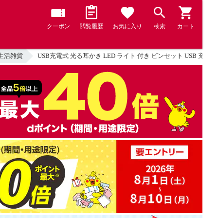
クーポン
閲覧履歴
お気に入り
検索
カート
生活雑貨
USB充電式 光る耳かき LED ライト 付き ピンセット USB 充