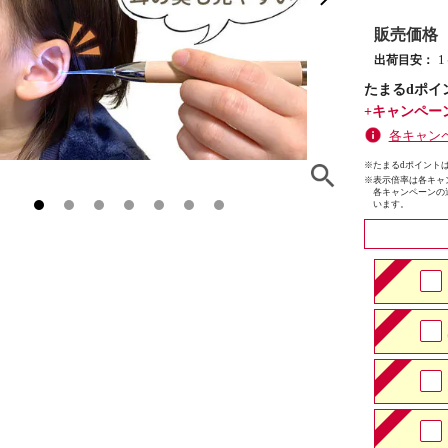
販売価格
出荷目安：
たまるdポイ
+キャンペー
各キャン
※たまるdポイントは
※
表示倍率は各キャ
各キャンペーンの
います。