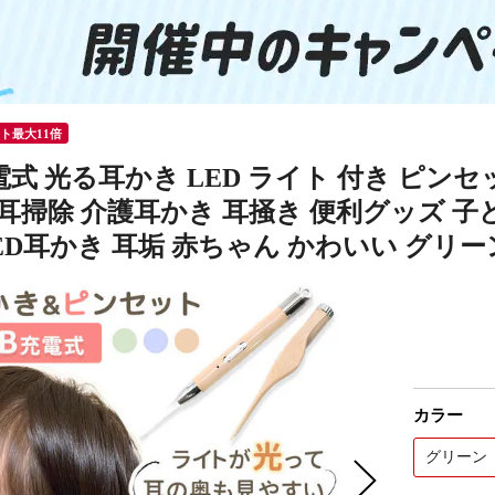
ント最大11倍
電式 光る耳かき LED ライト 付き ピンセ
耳掃除 介護耳かき 耳掻き 便利グッズ 子ど
ED耳かき 耳垢 赤ちゃん かわいい グリー
カラー
グリーン