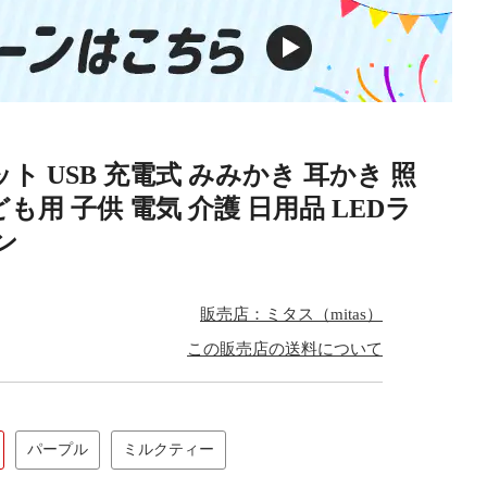
ット USB 充電式 みみかき 耳かき 照
も用 子供 電気 介護 日用品 LEDラ
ン
販売店：ミタス（mitas）
この販売店の送料について
パープル
ミルクティー