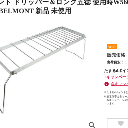
ト ドリッパー＆ロング五徳 使用時W560×D17
BELMONT 新品 未使用
セール
販売価格
出荷目安：
たまるdポイ
+キャンペー
各キャン
※たまるdポイントは
※
表示倍率は各キャ
各キャンペーンの
います。