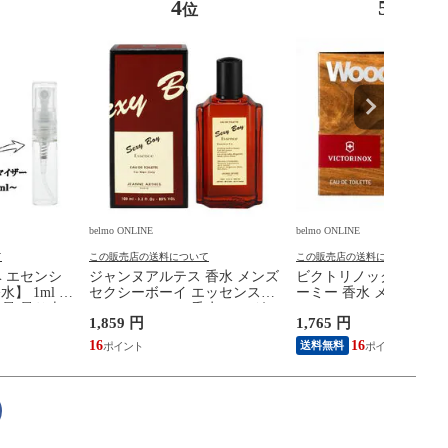
4
5
位
位
belmo ONLINE
belmo ONLINE
て
この販売店の送料について
この販売店の送料について
ベ エセンシ
ジャンヌアルテス 香水 メンズ
ビクトリノックス・ス
水】 1ml 香
セクシーボーイ エッセンス
ーミー 香水 メンズ ウ
少量 量り売
EDT・SP 100ml 香水 フレグラ
EDT・SP (チューブサン
1,859 円
1,765 円
EWE
ンス SEXY BOY ESSENCE
EDT・SP 1.5ml 香水 
未使用
FOR MEN ONLY JEANNE
ンス WOOD VICTORIN
16
16
送料無料
ARTHES 新品 未使用
SWISS ARMY 新品 未