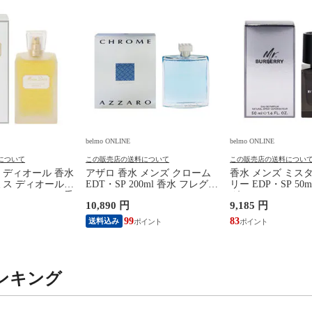
belmo ONLINE
belmo ONLINE
について
この販売店の送料について
この販売店の送料につい
 ディオール 香水
アザロ 香水 メンズ クローム
香水 メンズ ミス
ミス ディオール
EDT・SP 200ml 香水 フレグラ
リー EDP・SP 50
T・SP 100ml 香
ンス CHROME NATURAL
グランス MR. BUR
10,890 円
9,185 円
dior MISS
AZZARO 新品 未使用
品 未使用
TIAN DIOR 新品
99
83
送料込み
ンキング