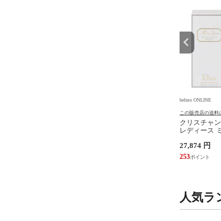
INE
belmo ONLINE
belmo ONLINE
の送料について
この販売店の送料について
この販売店の送料
ヌアルテス 香水 メンズ
ビクトリノックス・スイスア
クリスチャン
ーボーイ エッセンス
ーミー 香水 メンズ ウッド
レディース 
P 100ml 香水 フレグラ
EDT・SP (チューブサンプル)
オリジナル ED
円
1,765 円
27,874 円
XY BOY ESSENCE
EDT・SP 1.5ml 香水 フレグラ
水 フレグランス 
EN ONLY JEANNE
ンス WOOD VICTORINOX
DIOR CHRIS
16
253
送料無料
ES 新品 未使用
SWISS ARMY 新品 未使用
未使用
人気ラ