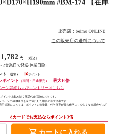
0×H190mm #BM-174 【在庫
販売店：belmo ONLINE
この販売店の送料について
1,782
円
（税込）
1～2営業日で発送(休業日除)
ント
16
（通常）
ンポイント
最大10倍
（期間・用途限定）
ペーン詳細およびエントリーはこちら
ポイント支払を除く商品代金(税抜)の1％です。
ンペーンの適用条件を全て満たした場合の最大倍率です。
適用状況によっては、ポイントの進呈数・付与倍率が最大倍率より少なくなる場合がござ
dカードでお支払ならポイント3倍
shopping_cart
カートに入れる