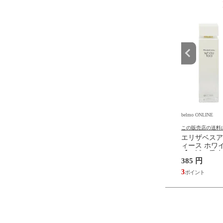
9
10
位
位
INE
belmo ONLINE
belmo ONLINE
の送料について
この販売店の送料について
この販売店の送料
ヌアルテス 香水 メンズ
カルバンクライン 香水 メンズ
エリザベスア
ーイ V.I.P EDT・
レディース シーケー ワン
ィース ホワイ
0ml 香水 フレグランス
EDT・SP 50ml 香水 フレグラ
【お試し香水】
円
3,102 円
385 円
OY V.I.P. JEANNE
ンス ck one CK ONE CALVIN
グランス 少量
ES 新品 未使用
KLEIN 新品 未使用
お試し WHIT
28
3
ELIZABETH
使用