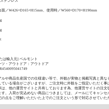
8ステンレス
／W426×D165×H15mm、使用時／W560×D170×H190mm
g
g
本
たは輸入元] ベルモント
ポーツ・アウトドア：アウトドア
4540095041749
アルや商品生産国での仕様違い等で、外観が実物と掲載写真と異な
している場合がございますが、ご注文時に外観をご指定いただく事
庫は、他の運営サイトと共有しております為、他運営サイトの注文
ます。入荷が見込めない商品につきましては、メールにてキャンセ
記の点をご理解いただいた上でのご注文という形で対応させていた