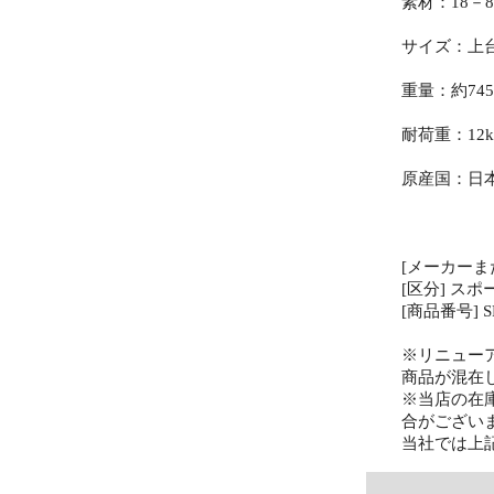
素材：18－
サイズ：上台面
重量：約745
耐荷重：12k
原産国：日
[メーカーま
[区分] ス
[商品番号] SR
※リニュー
商品が混在
※当店の在
合がござい
当社では上