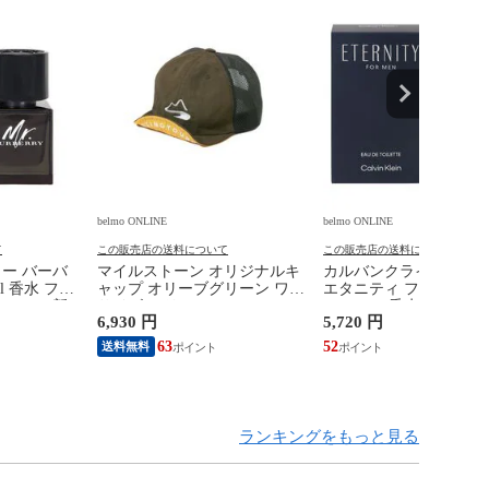
belmo ONLINE
belmo ONLINE
て
この販売店の送料について
この販売店の送料について
ター バーバ
マイルストーン オリジナルキ
カルバンクライン 香水 
ml 香水 フレ
ャップ オリーブグリーン ワン
エタニティ フォーメン 
BERRY 新
サイズ(フリー) #MSC-017
SP 100ml 香水 フレグ
6,930 円
5,720 円
MILESTONE 新品 未使用
ETERNITY FOR MEN
CALVIN KLEIN 新品 
63
52
送料無料
ランキングをもっと見る