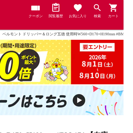
クーポン
閲覧履歴
お気に入り
検索
カート
ベルモント ドリッパー＆ロング五徳 使用時W560×D170×H190mm #BM-174