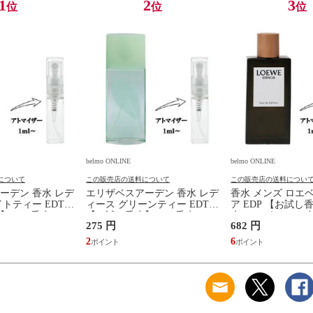
1
2
3
位
位
位
belmo ONLINE
belmo ONLINE
について
この販売店の送料について
この販売店の送料につい
ーデン 香水 レデ
エリザベスアーデン 香水 レデ
香水 メンズ ロエ
トティー EDT
ィース グリーンティー EDT
ア EDP 【お試し香
 1ml 香水 フレ
【お試し香水】 1ml 香水 フレ
水 フレグランス 
275 円
682 円
 量り売り 香水
グランス 少量 量り売り 香水
り 香水 お試し LO
E TEA
お試し GREEN TEA SCENT
ESENCIA 新品 
2
6
 ARDEN 新品 未
EAU PARFUME ELIZABETH
ARDEN 新品 未使用