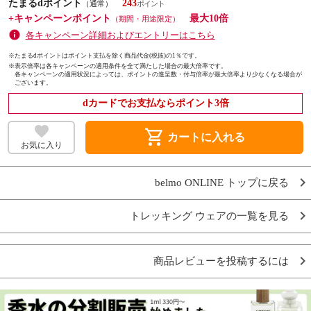
たまるdポイント
243
（通常）
+キャンペーンポイント
最大10倍
（期間・用途限定）
各キャンペーン詳細およびエントリーはこちら
※たまるdポイントはポイント支払を除く商品代金(税抜)の1％です。
※
表示倍率は各キャンペーンの適用条件を全て満たした場合の最大倍率です。
各キャンペーンの適用状況によっては、ポイントの進呈数・付与倍率が最大倍率より少なくなる場合が
ございます。
dカードでお支払ならポイント3倍
shopping_cart
カートに入れる
お気に入り
belmo ONLINE トップに戻る
トレッキング ウェアの一覧を見る
商品レビューを投稿するには