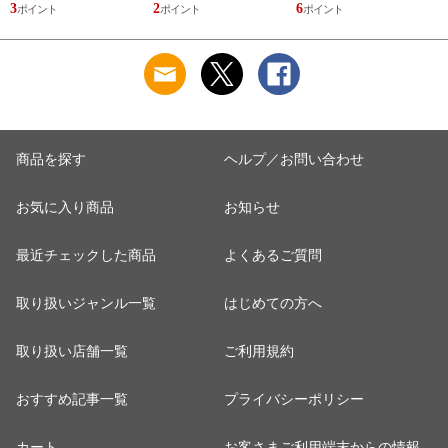
少量 量り売り 香水
少量 量り売り 香水
し LOEWE ESENCIA
3
2
6
お試し WHITE TEA
お試し GREEN TEA
新品 未使用
ELIZABETH ARDEN
SCENT EAU
新品 未使用
PARFUME
N
ELIZABETH ARDEN
V
新品 未使用
商品を探す
ヘルプ／お問い合わせ
お気に入り商品
お知らせ
最近チェックした商品
よくあるご質問
取り扱いジャンル一覧
はじめての方へ
取り扱い店舗一覧
ご利用規約
おすすめ記事一覧
プライバシーポリシー
カート
お客さまご利用端末からの情報