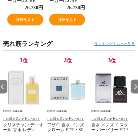
ーカー(GORE-
ーカー(GORE-
TEX) メンズ L ブ
TEX) メンズ L セ
26,730
円
26,730
円
ラック #101448-
ージリーフ
9000 【在庫限
#101448-8660
詳細を見る
詳細を見る
り】 G-TX 3L
【在庫限り】 G-
mountain parka
TX 3L mountain
KARRIMOR 新品
parka
売れ筋ランキング
未使用
KARRIMOR 新品
ランキングをもっと見る
未使用
1
2
3
位
位
位
belmo ONLINE
belmo ONLINE
belmo ONLINE
b
この販売店の送料について
この販売店の送料について
この販売店の送料について
クリスチャン ディオ
アザロ 香水 メンズ
香水 メンズ ミスタ
ール 香水 レディー
クローム EDT・SP
ー バーバリー EDP・
ス ミス ディオール
200ml 香水 フレグラ
SP 50ml 香水 フレグ