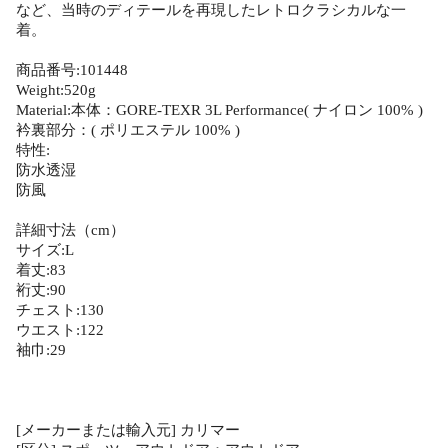
など、当時のディテールを再現したレトロクラシカルな一
着。
商品番号:101448
Weight:520g
Material:本体：GORE-TEXR 3L Performance( ナイロン 100% )
衿裏部分：( ポリエステル 100% )
特性:
防水透湿
防風
詳細寸法（cm）
サイズ:L
着丈:83
裄丈:90
チェスト:130
ウエスト:122
袖巾:29
[メーカーまたは輸入元] カリマー