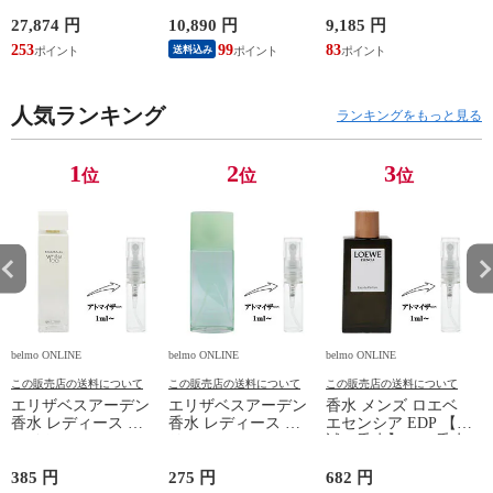
オリジナル EDT・SP
ンス CHROME
ランス MR.
100ml 香水 フレグラ
NATURAL AZZARO
BURBERRY 新品 未
0
27,874 円
10,890 円
9,185 円
6
ンス dior MISS DIOR
新品 未使用
使用
253
99
83
送料込み
CHRISTIAN DIOR 新
品 未使用
人気ランキング
ランキングをもっと見る
1
2
3
位
位
位
belmo ONLINE
belmo ONLINE
belmo ONLINE
b
この販売店の送料について
この販売店の送料について
この販売店の送料について
エリザベスアーデン
エリザベスアーデン
香水 メンズ ロエベ
香水 レディース ホ
香水 レディース グ
エセンシア EDP 【お
ワイトティー EDT
リーンティー EDT
試し香水】 1ml 香水
【お試し香水】 1ml
【お試し香水】 1ml
フレグランス 少量
香水 フレグランス
香水 フレグランス
量り売り 香水 お試
385 円
275 円
682 円
1