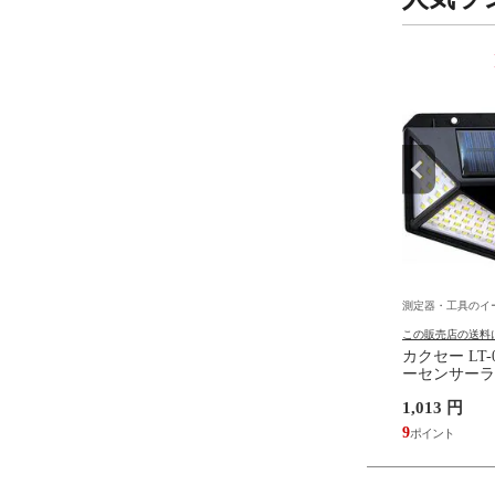
9
10
位
位
具のイーデンキ
測定器・工具のイーデンキ
測定器・工具のイ
の送料について
この販売店の送料について
この販売店の送料
リーエム） ［5001SS-
XSC1901 クリップシーラー Z
カクセー LT-
強粘着エコノパステル混
－1 タイマー付
ーセンサーライ
個】 5001SSK エコノ
円
6,829 円
1,013 円
 強粘着ふせん
62
9
送料込み