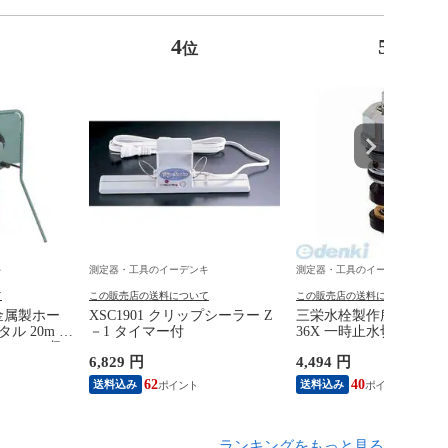
4
5
位
位
キ
測定器・工具のイーデンキ
測定器・工具のイーデンキ
て
この販売店の送料について
この販売店の送料について
 金属製ホー
XSC1901 クリップシーラー Z
三栄水栓製作所 SANEI P
ル 20m カ
－1 タイマー付
36X 一時止水切替部 PU3
水 ホース収
6,829 円
4,494 円
【安心のメー
62
40
送料込み
送料込み
ランキングをもっと見る