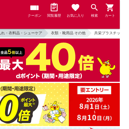
クーポン
閲覧履歴
お気に入り
検索
カート
入れ・衣料品・シューケア
衣類・靴用品 その他
共栄プラスチック C-80