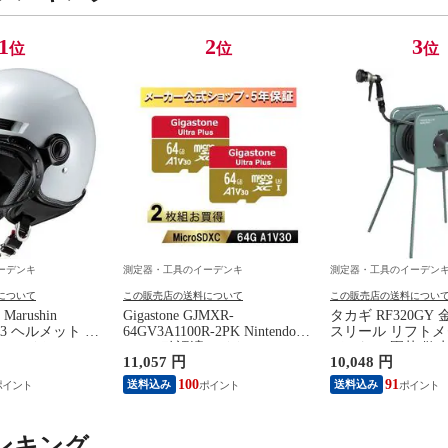
1
2
3
位
位
位
ーデンキ
測定器・工具のイーデンキ
測定器・工具のイーデン
について
この販売店の送料について
この販売店の送料につい
arushin
Gigastone GJMXR-
タカギ RF320GY
1683 ヘルメット MS
64GV3A1100R-2PK Nintendo
スリール リフトメタ
ルホワイト L
Switch確認済マイクロSDカー
バーなし 園芸 散
11,057 円
10,048 円
ド 64GB 2枚セット SDXC
納 巻き取り簡単 
microSD microsdカードA1 V30
カー2年間保証】
100
91
送料込み
送料込み
U3 クラス10 Ultra HD 4K 超高
速10
ンキング