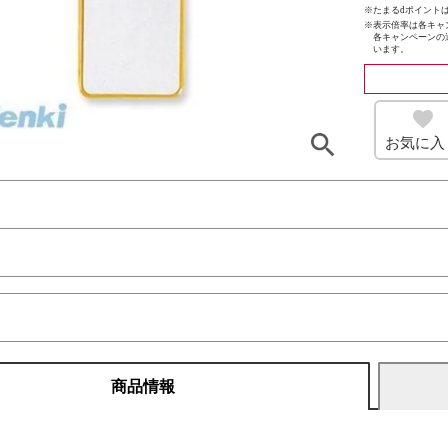
※たまるdポイントは
※
表示倍率は各キャ
各キャンペーンの
います。
お気に入
商品情報