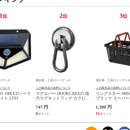
1
2
3
位
位
位
ーデンキ
測定器・工具のイーデンキ
測定器・工具のイーデン
について
この販売店の送料について
この販売店の送料につい
01 100LEDソーラ
マグエバー HOOKCARA25 強
リングスター SRB46
ト LT01
力マグネットフック カラビナ
ブラック スーパ
付き Φ25
SRB－465 黒×赤
747 円
1,300 円
6
11