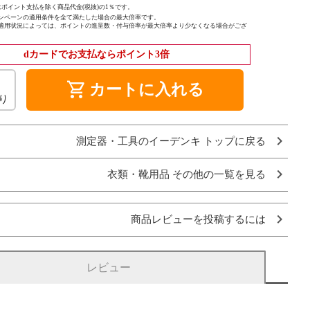
ポイント支払を除く商品代金(税抜)の1％です。
ンペーンの適用条件を全て満たした場合の最大倍率です。
適用状況によっては、ポイントの進呈数・付与倍率が最大倍率より少なくなる場合がござ
dカードでお支払ならポイント3倍
shopping_cart
カートに入れる
り
測定器・工具のイーデンキ トップに戻る
衣類・靴用品 その他の一覧を見る
商品レビューを投稿するには
レビュー