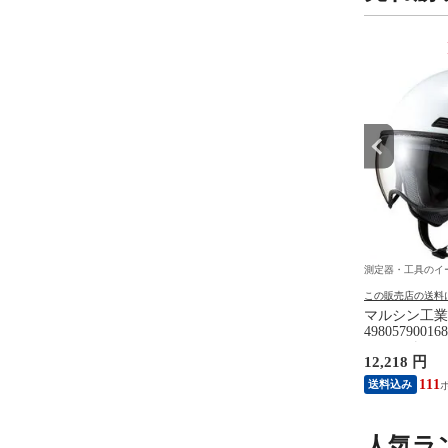
9
10
位
位
具のイーデンキ
測定器・工具のイーデンキ
測定器・工具のイ
の送料について
この販売店の送料について
この販売店の送料
リーエム） ［5001SS-
リングスター SRB465ｸﾛXｱｶ 侍
マルシン工業 M
強粘着エコノパステル混
ブラック スーパーバスケット
498057900
個】 5001SSK エコノ
SRB－465 黒×赤 ハンドル仕様
－340 パー
円
1,300 円
12,218 円
 強粘着ふせん
11
111
送料込み
人気ラ