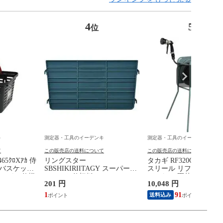
4
5
位
位
キ
測定器・工具のイーデンキ
測定器・工具のイーデンキ
て
この販売店の送料について
この販売店の送料について
5ｸﾛXｱｶ 侍
リングスター
タカギ RF320GY 金属
ーバスケット
SBSHIKIRIITAGY スーパーバ
スリール リフトメタル 2
 ハンドル仕様
スケット仕切板
バーなし 園芸 散水 ホ
201 円
10,048 円
納 巻き取り簡単 【安心
カー2年間保証】
1
91
送料込み