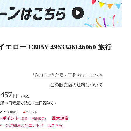
ー C805Y 4963346146060 旅行
販売店：測定器・工具のイーデンキ
この販売店の送料について
457
円
（税込）
通常３日程度で発送（土日祝除く）
ント
4
（通常）
ンポイント
最大10倍
（期間・用途限定）
ペーン詳細およびエントリーはこちら