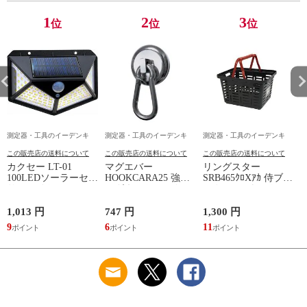
1
2
3
位
位
位
測定器・工具のイーデンキ
測定器・工具のイーデンキ
測定器・工具のイーデンキ
この販売店の送料について
この販売店の送料について
この販売店の送料について
カクセー LT-01
マグエバー
リングスター
100LEDソーラーセン
HOOKCARA25 強力
SRB465ｸﾛXｱｶ 侍ブラ
S
サーライト LT01
マグネットフック カ
ック スーパーバスケ
ラビナ付き Φ25
ット SRB－465 黒×赤
ハンドル仕様
1,013 円
747 円
1,300 円
2
9
6
11
1