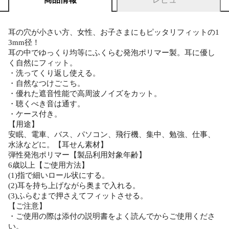
耳の穴が小さい方、女性、お子さまにもピッタリフィットの1
3mm径！
耳の中でゆっくり均等にふくらむ発泡ポリマー製。耳に優し
く自然にフィット。
・洗ってくり返し使える。
・自然なつけごこち。
・優れた遮音性能で高周波ノイズをカット。
・聴くべき音は通す。
・ケース付き。
【用途】
安眠、電車、バス、パソコン、飛行機、集中、勉強、仕事、
水泳などに。【耳せん素材】
弾性発泡ポリマー【製品利用対象年齢】
6歳以上【ご使用方法】
(1)指で細いロール状にする。
(2)耳を持ち上げながら奥まで入れる。
(3)ふらむまで押さえてフィットさせる。
【ご注意】
・ご使用の際は添付の説明書をよく読んでからご使用くださ
い。