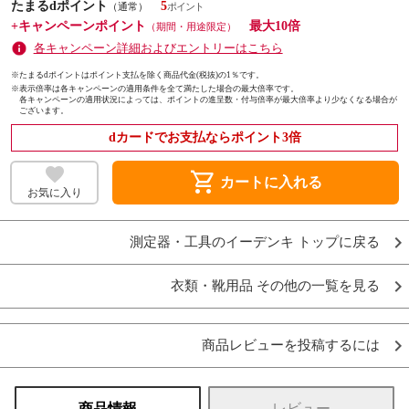
たまるdポイント
5
（通常）
+キャンペーンポイント
最大10倍
（期間・用途限定）
各キャンペーン詳細およびエントリーはこちら
※たまるdポイントはポイント支払を除く商品代金(税抜)の1％です。
※
表示倍率は各キャンペーンの適用条件を全て満たした場合の最大倍率です。
各キャンペーンの適用状況によっては、ポイントの進呈数・付与倍率が最大倍率より少なくなる場合が
ございます。
dカードでお支払ならポイント3倍
shopping_cart
カートに入れる
お気に入り
測定器・工具のイーデンキ トップに戻る
衣類・靴用品 その他の一覧を見る
商品レビューを投稿するには
商品情報
レビュー