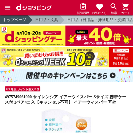
閲覧履歴
お気に入り
検索
カート
トップページ
日用品・文具
日用品（日用品・掃除用品・洗濯用品
8/9 時点_ポイント最大11倍
4975749061000 サイレンシア イアーウイスパー Sサイズ 携帯ケー
ス付 2ペア4コ入【キャンセル不可】 イアーウィスパー 耳栓