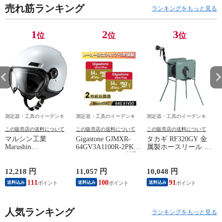
売れ筋ランキング
ランキングをもっと見る
1
2
3
位
位
位
測定器・工具のイーデンキ
測定器・工具のイーデンキ
測定器・工具のイーデンキ
この販売店の送料について
この販売店の送料について
この販売店の送料について
マルシン工業
Gigastone GJMXR-
タカギ RF320GY 金
Marushin
64GV3A1100R-2PK
属製ホースリール リ
4980579001683 ヘル
Nintendo Switch確認
フトメタル 20m カバ
メット MS－340 パー
済マイクロSDカード
ーなし 園芸 散水 ホ
ルホワイト L
64GB 2枚セット
ース収納 巻き取り簡
12,218 円
11,057 円
10,048 円
6
SDXC microSD
単 【安心のメーカー
111
100
91
送料込み
送料込み
送料込み
microsdカードA1 V30
2年間保証】
U3 クラス10 Ultra
HD 4K 超高速10
人気ランキング
ランキングをもっと見る