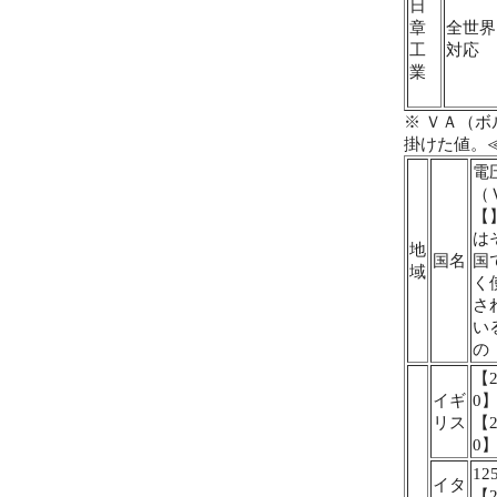
日
章
全世界
工
対応
業
※ ＶＡ（ボ
掛けた値。
電
（
【
は
地
国名
国
域
く
さ
い
の
【2
イギ
0
リス
【2
0
12
イタ
【2