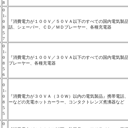
8
0
1-
0
『消費電力が１００Ｖ／５０ＶＡ以下のすべての国内電気製
8
話、シェーバー、ＣＤ／ＭＤプレーヤー、各種充電器
5
7
0
1-
0
『消費電力が１００Ｖ／３０ＶＡ以下のすべての国内電気製
8
プレーヤー、各種充電器
5
6
0
1-
0
『消費電力が３０ＶＡ（３０Ｗ）以内の電気製品』携帯電話
8
ーなどの充電ホットカーラー、コンタクトレンズ煮沸器など
5
5
0