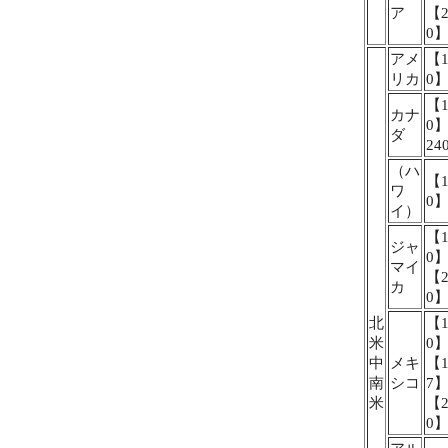
ア
【2
0
アメ
【1
リカ
0
【1
カナ
0
ダ
24
（ハ
【1
ワ
0
イ）
【1
ジャ
0
マイ
【2
カ
0
北
【1
米
0
中
メキ
【1
南
シコ
7
米
【2
0