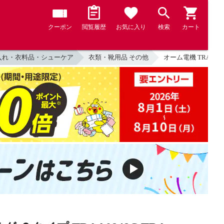
クーポン
閲覧履歴
お気に入り
検索
カート
入れ・衣料品・シューケア
衣類・靴用品 その他
オーム電機 TRA-A0