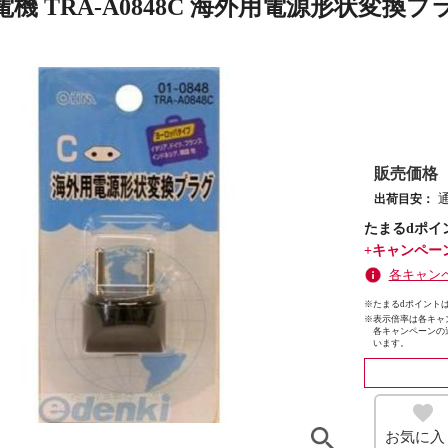
機 TRA-A0848C 海外用電源形状変換プラグ
販売価格
出荷目安：
たまるdポイ
+キャンペー
各キャン
※たまるdポイントは
※
表示倍率は各キャ
各キャンペーンの
います。
お気に入