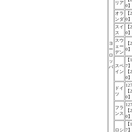
リア
0
オラ
【2
ンダ
0
スイ
【2
ス
0
スウ
ヨ
【2
ェー
ー
0
デン
ロ
【1
ッ
スペ
7
パ
イン
【2
0
12
ドイ
【2
ツ
0
12
フラ
【2
ンス
0
【1
ロシ
7