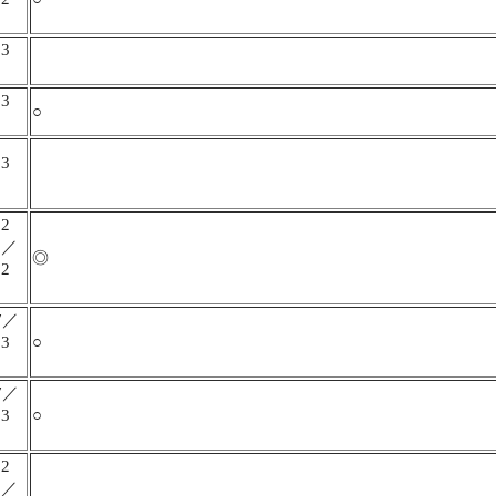
】
3
】
3
○
】
3
】
2
】／
◎
2
】
7／
3
○
】
7／
3
○
】
2
】／