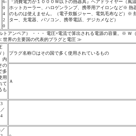
6-
『消費電力が１０００Ｗ以下の熱器具』ヘアドライヤー（風
0
ホットカーラー、ハロゲンランプ、携帯用アイロンなど※ 熱
4
のものは使えません。（電子炊飯ジャー、電気毛布など）※ 
2
ター、充電器、パソコン、携帯電話、デジカメなど）
0
ルトアンペア） ・・・ 電圧×電流で算出される電源の容量。※ Ｗ（ワット
≪ 世界の主要国の代表的プラグと電圧 ≫
圧
Ｖ）
プラグ名称◎はその国で多く使用されているもの
】内
その
で多
使用
Ａ
れて
るも
3
】／
4
】
5／
2
○