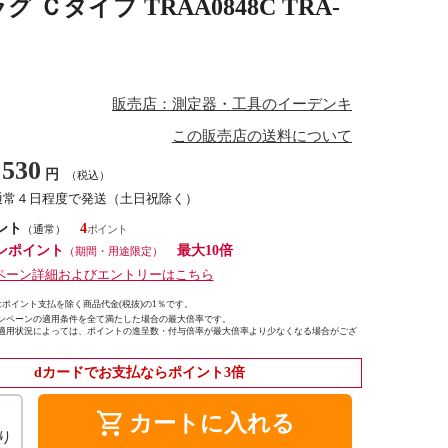
 Ｃタイプ TRAA0848C TRA-
販売店：測定器・工具のイーデンキ
この販売店の送料について
530
円
（税込）
通常４日程度で発送（土日祝除く）
ント
4
（通常）
ンポイント
最大10倍
（期間・用途限定）
ペーン詳細およびエントリーはこちら
ポイント支払を除く商品代金(税抜)の1％です。
ンペーンの適用条件を全て満たした場合の最大倍率です。
適用状況によっては、ポイントの進呈数・付与倍率が最大倍率より少なくなる場合がござ
dカードでお支払ならポイント3倍
shopping_cart
カートに入れる
り