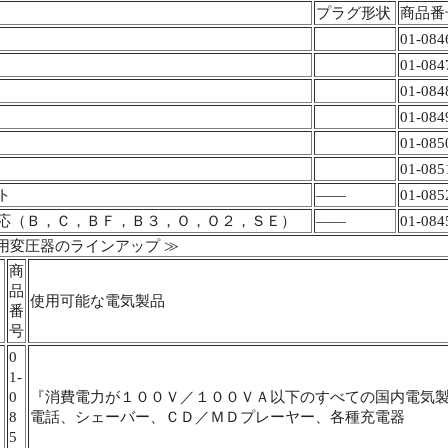
プラグ形状
商品番
01-084
01-084
01-084
01-084
01-085
01-085
ト
――
01-085
応（Ｂ，Ｃ，ＢＦ，Ｂ３，Ｏ，Ｏ２，ＳＥ）
――
01-084
用変圧器のラインアップ ≫
商
品
使用可能な電気製品
番
号
0
1-
0
『消費電力が１００Ｖ／１００ＶＡ以下のすべての国内電気
8
電話、シェーバー、ＣＤ／ＭＤプレーヤー、各種充電器
5