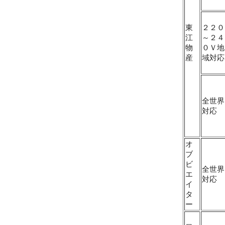
東
２２０
江
～２４
物
０Ｖ地
産
域対応
全世界
対応
オ
ブ
ビ
全世界
エ
対応
イ
タ
ー