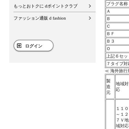
プラグ名称
もっとおトクに dポイントクラブ
Ａ
ファッション通販 d fashion
Ｂ
Ｃ
ＢＦ
Ｂ３
ログイン
Ｏ
上記６セッ
７タイプ対
≪ 海外旅行
製
地域対
造
応
元
１１０
～１２
７Ｖ地
域対応