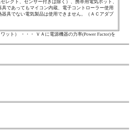
温セレクト、センサー付きは除く）、携帯用電気ポット、
器具であってもマイコン内蔵、電子コントローラー使用
熱器具でない電気製品は使用できません。（ＡＣアダプ
） ・・・ ＶＡに電源機器の力率(Power Factor)を