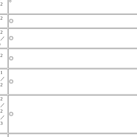
○
2
】
2
◎
】
2
】／
◎
0
2
◎
】
1
】／
◎
2
】
2
】／
2
◎
】／
3
】