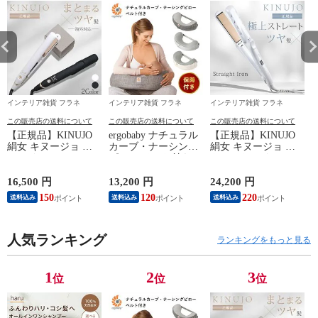
インテリア雑貨 フラネ
インテリア雑貨 フラネ
インテリア雑貨 フラネ
この販売店の送料について
この販売店の送料について
この販売店の送料について
【正規品】KINUJO
ergobaby ナチュラル
【正規品】KINUJO
絹女 キヌージョ ヘ
カーブ・ナーシング
絹女 キヌージョ ス
K
アアイロン W
ピロー ベルト付き
トレートアイロン
worldwide model
【グレー】（エルゴ
LM-225 ヘアアイロ
DS200 DS200BK 【ホ
ベビー 授乳枕 授乳
ン ストレート アイ
16,500 円
13,200 円
24,200 円
2
ワイト】 ストレート
クッション 授乳クッ
ロン 傷まない 220℃
150
120
220
送料込み
送料込み
送料込み
アイロン 海外対応
ション 授乳 エルゴ
プロ仕様 シルクプレ
ヘアアイロン 艶髪
ベビー 授乳枕）【送
ート 時短 ツヤ髪 ス
キャップ付 ワールド
料無料】
トレートヘア きぬー
ワイドモデル アイロ
人気ランキング
じょ きぬじょ
ランキングをもっと見る
ン ストレート ツヤ
KINUJO Straight【送
ギフト キヌジョ
料無料】
kinujo【送料無料】
1
2
3
位
位
位