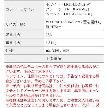
ホワイト（LKIT-LBD-02-W）
カラー・デザイン
グレー（LKIT-LBD-02-Gy）
ベージュ（LKIT-LBD-02-Be）
W33.7×D17×H62.5cm / 蓋を開けた
サイズ（約）
時 H75cm
容量（約）
25L
重量（約）
1.81kg
仕様
■原産国：日本
注意事項
※商品の色はモニターの具合で実物と若干異なる場合がご
ざいます。予めご了承下さい。
※デザイン、仕様等につきましては、予告なく変更する場
合がございます。予めご了承下さい。
※ご予約・お取り寄せ商品は、ご注文受付後にお客様ご注
文分としてメーカーへ発注を致します為、基本的にキャン
セルやご返品はお受けできません。
※複数店舗を運営しておりますため、ご注文の入れ違い等
で欠品などになってしまう場合がございます。万が一、発