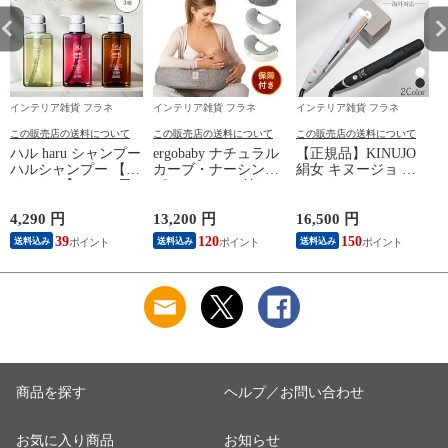
インテリア雑貨 フラネ
インテリア雑貨 フラネ
インテリア雑貨 フラネ
この販売店の送料について
この販売店の送料について
この販売店の送料について
ハル haru シャンプー
ergobaby ナチュラル
【正規品】KINUJO
C
ハルシャンプー 【オ
カーブ・ナーシング
絹女 キヌージョ ヘ
リジナル】(100%天
ピロー ベルト付き
アアイロン W
然由来 ノンシリコン
【グレー】（エルゴ
worldwide model
kurokami スカルプ ア
ベビー 授乳枕 授乳
DS200 DS200BK 【ホ
4,290 円
13,200 円
16,500 円
1
ミノ酸シャンプー 地
クッション 授乳クッ
ワイト】 ストレート
39
120
150
送料込み
送料込み
送料込み
肌 リンス不要 ダメ
ション 授乳 エルゴ
アイロン 海外対応
ージ補修 ヘアケア
ベビー 授乳枕）【送
ヘアアイロン 艶髪
ボリューム オールイ
料無料】
キャップ付 ワールド
ンワンシャンプー 女
ワイドモデル アイロ
性 女性用 頭皮ケア )
ン ストレート ツヤ
【送料無料】
ギフト キヌジョ
kinujo【送料無料】
商品を探す
ヘルプ／お問い合わせ
お気に入り商品
お知らせ