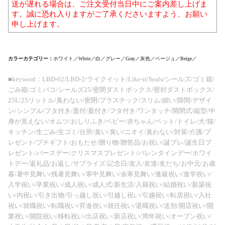
送が遅れる場合は、ご注文受付当日中にご案内差し上げま
す。誠に恐れ入りますがご了承くださいますよう、お願い
申し上げます。
カラーカテゴリー：
ホワイト／White／白／グレー／Gray／灰色／ベージュ／Beige／
■keyword：LBD-02/LBD-2/ライクイット/Like-it/Seals/シールズ/ゴミ箱/
ごみ箱/ゴミバコ/シールズ25/密閉ダストボックス/密封ダストボックス/
25L/25リットル/臭わない/密閉/プラスチック/スリム/細い/隙間/デザイ
ン/シンプル/フタ付き/蓋付/蓋付き/フタ付き/ワンタッチ/開閉式/縦型/中
身が見えない/オムツ/おしりふき/ベビー/赤ちゃん/ペット/トイレ/犬/猫/
キッチン/生ごみ/生ゴミ/台所/臭い/臭い/ニオイ/臭わない/対策/介護/プ
レゼント/プチギフト/おもたせ/贈り物/贈答品/お祝い/誕プレ/誕生日プ
レゼント/バースデー/クリスマスプレゼント/バレンタインデー/ホワイ
トデー/返礼品/お返し/サプライズ/記念日/友人/友達/友だち/お中元/お歳
暮/暑中見舞い/残暑見舞い/寒中見舞い/余寒見舞い/進級祝い/進学祝い/
入学祝い/卒業祝い/成人祝い/成人式/新生活/入籍祝い/結婚祝い/新築祝
い/内祝い/引き出物/引っ越し祝い/引越し祝い/引越祝い/転居祝い/入社
祝い/就職祝い/転職祝い/昇進祝い/就任祝い/退職祝い/送別/開店祝い/開
業祝い/開院祝い/移転祝い/出店祝い/新店祝い/周年祝い/オープン祝い/