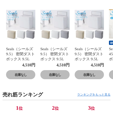
送
Seals（シールズ
Seals（シールズ
Seals（シールズ
S
9.5） 密閉ダスト
9.5） 密閉ダスト
9.5） 密閉ダスト
4
ボックス 9.5L
ボックス 9.5L
ボックス 9.5L
ボ
LBD-01｜like-
LBD-01｜like-
LBD-01｜like-
LB
4,510
円
4,510
円
4,510
円
it（ライクイッ
it（ライクイッ
it（ライクイッ
i
ト）【ホワイ
ト）【グレー】
ト）【ベージ
ト
在庫なし
在庫なし
在庫なし
ト】
ュ】
ュ
料
売れ筋ランキング
ランキングをもっと見る
1
2
3
位
位
位