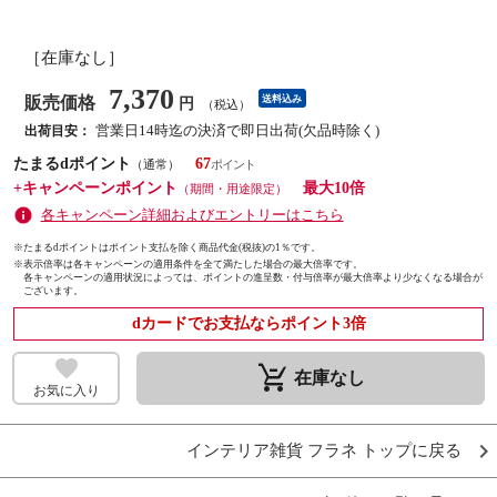
［在庫なし］
7,370
販売価格
送料込み
円
（税込）
営業日14時迄の決済で即日出荷(欠品時除く)
出荷目安：
たまるdポイント
67
（通常）
+キャンペーンポイント
最大10倍
（期間・用途限定）
各キャンペーン詳細およびエントリーはこちら
※たまるdポイントはポイント支払を除く商品代金(税抜)の1％です。
※
表示倍率は各キャンペーンの適用条件を全て満たした場合の最大倍率です。
各キャンペーンの適用状況によっては、ポイントの進呈数・付与倍率が最大倍率より少なくなる場合が
ございます。
dカードでお支払ならポイント3倍
remove_shopping_cart
在庫なし
お気に入り
インテリア雑貨 フラネ トップに戻る