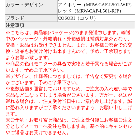
カラー・デザイン
アイボリー（MRW-CAF-L501-WJP）
レッド（MRW-CAF-L501-RJP）
ブランド
COSORI（コソリ）
注意事項
※こちらは、商品箱(パッケージ)のまま発送致します。輸送
中のパッケージ・外箱潰れ・外箱破損は補償対象外となり、
交換・返品はお受けできません。また、お客様ご都合での交
換・返品もお受け付け出来ませんので、予めご了承頂きます
ようお願い致します。
※商品の色はモニターの具合で実物と若干異なる場合がござ
います。予めご了承下さい。
※デザイン、仕様等につきましては、予告なく変更する場合
がございます。予めご了承下さい。
※複数店舗を運営しておりますため、ご注文の入れ違い等で
欠品などになってしまう場合がございます。万が一、発送が
遅れる場合は、ご注文受付当日中にご案内差し上げます。誠
に恐れ入りますがご了承くださいますよう、お願い申し上げ
ます。
※ご予約・お取り寄せ商品は、ご注文受付後にお客様ご注文
分としてメーカーへ発注を致します為、基本的にキャンセル
やご返品はお受けできません。