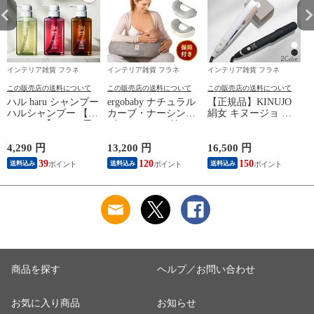
インテリア雑貨 フラネ
インテリア雑貨 フラネ
インテリア雑貨 フラネ
この販売店の送料について
この販売店の送料について
この販売店の送料について
ハル haru シャンプー
ergobaby ナチュラル
【正規品】KINUJO
ハルシャンプー 【オ
カーブ・ナーシング
絹女 キヌージョ ヘ
K
リジナル】(100%天
ピロー ベルト付き
アアイロン W
然由来 ノンシリコン
【グレー】（エルゴ
worldwide model
kurokami スカルプ ア
ベビー 授乳枕 授乳
DS200 DS200BK 【ホ
4,290 円
13,200 円
16,500 円
2
ミノ酸シャンプー 地
クッション 授乳クッ
ワイト】 ストレート
39
120
150
送料込み
送料込み
送料込み
肌 リンス不要 ダメ
ション 授乳 エルゴ
アイロン 海外対応
ージ補修 ヘアケア
ベビー 授乳枕）【送
ヘアアイロン 艶髪
ボリューム オールイ
料無料】
キャップ付 ワールド
ンワンシャンプー 女
ワイドモデル アイロ
性 女性用 頭皮ケア )
ン ストレート ツヤ
【送料無料】
ギフト キヌジョ
kinujo【送料無料】
商品を探す
ヘルプ／お問い合わせ
お気に入り商品
お知らせ