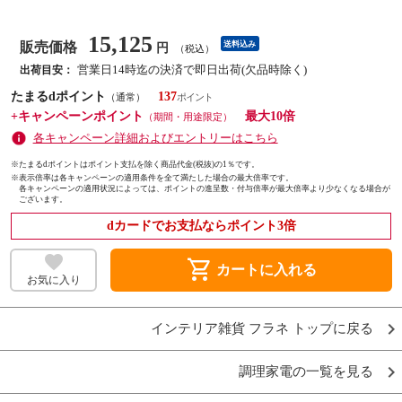
15,125
販売価格
送料込み
円
（税込）
営業日14時迄の決済で即日出荷(欠品時除く)
出荷目安：
たまるdポイント
137
（通常）
+キャンペーンポイント
最大10倍
（期間・用途限定）
各キャンペーン詳細およびエントリーはこちら
※たまるdポイントはポイント支払を除く商品代金(税抜)の1％です。
※
表示倍率は各キャンペーンの適用条件を全て満たした場合の最大倍率です。
各キャンペーンの適用状況によっては、ポイントの進呈数・付与倍率が最大倍率より少なくなる場合が
ございます。
dカードでお支払ならポイント3倍
shopping_cart
カートに入れる
お気に入り
インテリア雑貨 フラネ トップに戻る
調理家電の一覧を見る