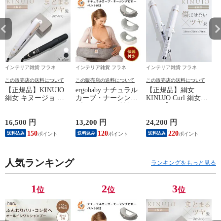
インテリア雑貨 フラネ
インテリア雑貨 フラネ
インテリア雑貨 フラネ
この販売店の送料について
この販売店の送料について
この販売店の送料について
【正規品】KINUJO
ergobaby ナチュラル
【正規品】絹女
絹女 キヌージョ ヘ
カーブ・ナーシング
KINUJO Curl 絹女カ
アアイロン W
ピロー ベルト付き
ール 【38ｍｍ／
worldwide model
【グレー】（エルゴ
KC38N】(カールアイ
DS200 DS200BK 【ホ
ベビー 授乳枕 授乳
ロン ヘアアイロン
16,500 円
13,200 円
24,200 円
2
ワイト】 ストレート
クッション 授乳クッ
最高200℃ シルクプ
150
120
220
送料込み
送料込み
送料込み
アイロン 海外対応
ション 授乳 エルゴ
レート 高速 高温 コ
ヘアアイロン 艶髪
ベビー 授乳枕）【送
テ 傷まない 痛まな
キャップ付 ワールド
料無料】
い キヌジョ キヌー
ワイドモデル アイロ
人気ランキング
ジョツヤ髪 海外対応
ランキングをもっと見る
ン ストレート ツヤ
持ち運び)【送料無
K
ギフト キヌジョ
料】
kinujo【送料無料】
1
2
3
位
位
位