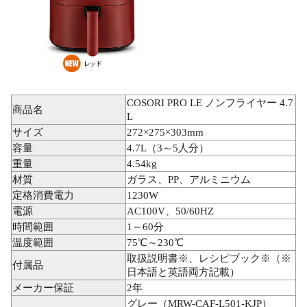
COSORI PRO LE ノンフライヤー 4.7
商品名
L
サイズ
272×275×303mm
容量
4.7L（3～5人分）
重量
4.54kg
材質
ガラス、PP、アルミニウム
定格消費電力
1230W
電源
AC100V、50/60HZ
時間範囲
1～60分
温度範囲
75℃～230℃
取扱説明書※、レシピブック※（※
付属品
日本語と英語両方記載）
メーカー保証
2年
グレー（MRW-CAF-L501-KJP）