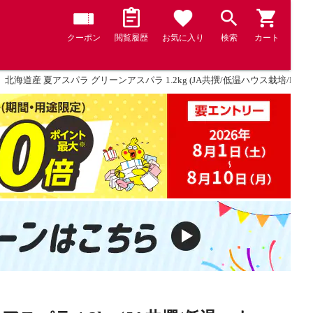
クーポン
閲覧履歴
お気に入り
検索
カート
約】 北海道産 夏アスパラ グリーンアスパラ 1.2kg (JA共撰/低温ハウス栽培/