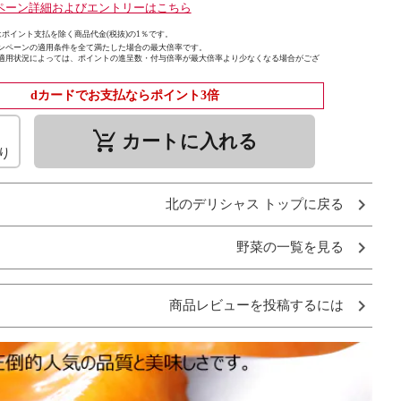
ペーン詳細およびエントリーはこちら
ポイント支払を除く商品代金(税抜)の1％です。
ンペーンの適用条件を全て満たした場合の最大倍率です。
適用状況によっては、ポイントの進呈数・付与倍率が最大倍率より少なくなる場合がござ
dカードでお支払ならポイント3倍
remove_shopping_cart
カートに入れる
り
北のデリシャス トップに戻る
野菜の一覧を見る
商品レビューを投稿するには