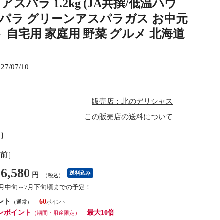
スパラ 1.2kg (JA共撰/低温ハウ
アスパラ グリーンアスパラガス お中元
 自宅用 家庭用 野菜 グルメ 北海道
027/07/10
販売店：北のデリシャス
この販売店の送料について
し］
始前］
6,580
送料込み
円
（税込）
7月中旬～7月下旬頃までの予定！
ント
60
（通常）
ンポイント
最大10倍
（期間・用途限定）