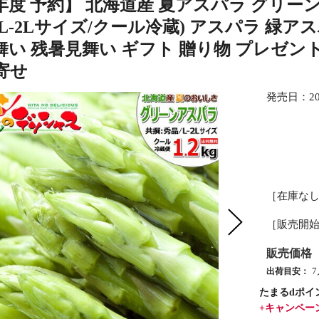
6年度 予約】 北海道産 夏アスパラ グリーンア
L-2Lサイズ/クール冷蔵) アスパラ 緑
い 残暑見舞い ギフト 贈り物 プレゼント
寄せ
発売日：
2
［在庫な
［販売開
販売価格
出荷目安：
たまるdポイ
+キャンペー