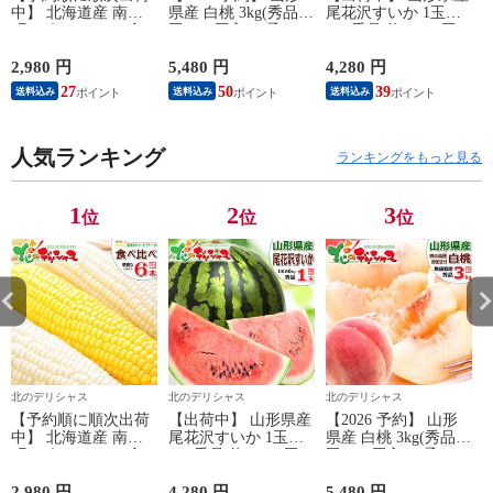
中】 北海道産 南幌
県産 白桃 3kg(秀品/7
尾花沢すいか 1玉入
町 とうもろこし 食
玉～11玉入り/柔らか
り (秀品/約6kg×1玉/
べ比べ 6本 (白3本・
め/クール冷蔵) 桃 も
常温) すいか スイカ
1
黄3本/クール冷蔵) 南
も モモ はくとう 白
西瓜 尾花沢スイカ
2,980 円
5,480 円
4,280 円
4
幌町明るい農村ネッ
桃 夏ギフト ギフト
夏ギフト 残暑見舞い
27
50
39
送料込み
送料込み
送料込み
トワーク 朝採り 甘
贈り物 贈答 お祝い
ギフト 贈り物 贈答
い トウモロコシ ス
お礼 お返し 内祝い
お祝い お礼 お返し
イートコーン とうき
プレゼント 自宅用
内祝い プレゼント
び 夏ギフト ギフト
人気ランキング
家庭用 おうち用 果
自宅用 家庭用 おう
ランキングをもっと見る
贈り物 プレゼント
物 フルーツ 山形県
ち用 野菜 山形県 グ
自宅用 家庭用 おう
山形県直送 産地直送
ルメ お取り寄せ
ち用 野菜 北海道 グ
グルメ お取り寄せ
1
2
3
位
位
位
ルメ お取り寄せ
北のデリシャス
北のデリシャス
北のデリシャス
【予約順に順次出荷
【出荷中】 山形県産
【2026 予約】 山形
中】 北海道産 南幌
尾花沢すいか 1玉入
県産 白桃 3kg(秀品/7
町 とうもろこし 食
り (秀品/約6kg×1玉/
玉～11玉入り/柔らか
べ比べ 6本 (白3本・
常温) すいか スイカ
め/クール冷蔵) 桃 も
1
黄3本/クール冷蔵) 南
西瓜 尾花沢スイカ
も モモ はくとう 白
2,980 円
4,280 円
5,480 円
4