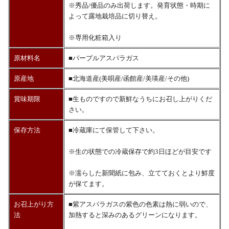
※秀品/優品のみ出荷します。発育状態・時期に
よって露地栽培品に切り替え。
※専用化粧箱入り
原材料名
■パープルアスパラガス
原産地
■北海道産(美唄産/函館産/美瑛産/その他)
賞味期限
■生ものですので新鮮なうちにお召し上がりくだ
さい。
保存方法
■冷蔵庫にて保管して下さい。
※生の状態での冷蔵保存で約3日ほどが目安です
※濡らした新聞紙に包み、立てておくとより鮮度
が保てます。
お召上がり方
■紫アスパラガスの紫色の色素は熱に弱いので、
法
加熱すると深みのあるグリーンになります。