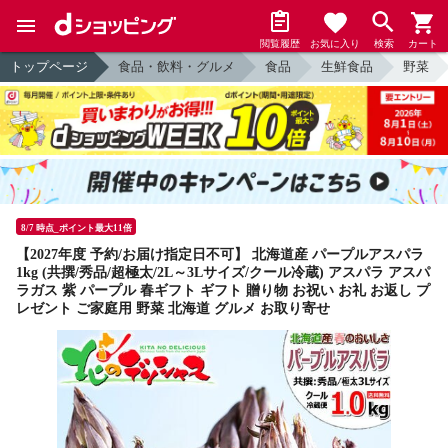
閲覧履歴
お気に入り
検索
カート
トップページ
食品・飲料・グルメ
食品
生鮮食品
野菜
8/7 時点_ポイント最大11倍
【2027年度 予約/お届け指定日不可】 北海道産 パープルアスパラ
1kg (共撰/秀品/超極太/2L～3Lサイズ/クール冷蔵) アスパラ アスパ
ラガス 紫 パープル 春ギフト ギフト 贈り物 お祝い お礼 お返し プ
レゼント ご家庭用 野菜 北海道 グルメ お取り寄せ