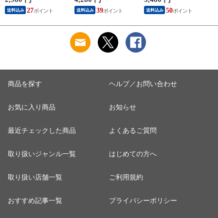
幌町明るい農村ネッ
夏ギフト 残暑見舞い
桃 夏ギフト ギフト
27
39
50
送料込み
送料込み
送料込み
トワーク 朝採り 甘
ギフト 贈り物 贈答
贈り物 贈答 お祝い
い トウモロコシ ス
お祝い お礼 お返し
お礼 お返し 内祝い
イートコーン とうき
内祝い プレゼント
プレゼント 自宅用
び 夏ギフト ギフト
自宅用 家庭用 おう
家庭用 おうち用 果
贈り物 プレゼント
ち用 野菜 山形県 グ
物 フルーツ 山形県
自宅用 家庭用 おう
ルメ お取り寄せ
山形県直送 産地直送
ち用 野菜 北海道 グ
グルメ お取り寄せ
ルメ お取り寄せ
商品を探す
ヘルプ／お問い合わせ
お気に入り商品
お知らせ
最近チェックした商品
よくあるご質問
取り扱いジャンル一覧
はじめての方へ
取り扱い店舗一覧
ご利用規約
おすすめ記事一覧
プライバシーポリシー