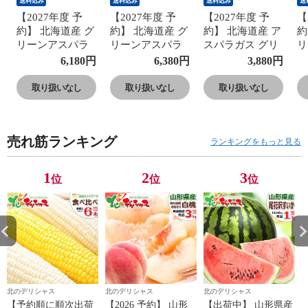
送料込み
送料込み
送料込み
送
【2027年度 予
【2027年度 予
【2027年度 予
【
約】 北海道産 グ
約】 北海道産 グ
約】 北海道産 ア
約
リーンアスパラ
リーンアスパラ
スパラガス グリ
リ
＆ベーコンセッ
＆ベーコンセッ
ーンアスパラ
＆
6,180
円
6,380
円
3,880
円
ト 1.2kg (共撰/L-
ト 1.2kg (共撰/L-
600g (共撰/L-2L
ト
2Lサイズ/ベーコ
2Lサイズ/ベーコ
サイズ/クール冷
2
取り扱いなし
取り扱いなし
取り扱いなし
ン80g×1p/クール
ン80g×2p/クール
蔵) アスパラ ア
ン
冷蔵) アスパラ
冷蔵) アスパラ
スパラガス グリ
冷
アスパラガス グ
アスパラガス グ
ーンアスパラガ
ア
売れ筋ランキング
リーンアスパラ
リーンアスパラ
ス 春ギフト ギフ
リ
ランキングをもっと見る
ガス 春ギフト ギ
ガス 春ギフト ギ
ト 贈り物 お祝い
ガ
フト 贈り物 お祝
フト 贈り物 お祝
お礼 お返し プレ
フ
1
2
3
位
位
位
い お礼 お返し
い お礼 お返し
ゼント ご家庭用
い
プレゼント ご家
プレゼント ご家
野菜 北海道 グル
プ
庭用 野菜 北海道
庭用 野菜 北海道
メ お取り寄せ
庭
グルメ お取り寄
グルメ お取り寄
グ
せ
せ
せ
北のデリシャス
北のデリシャス
北のデリシャス
【予約順に順次出荷
【2026 予約】 山形
【出荷中】 山形県産