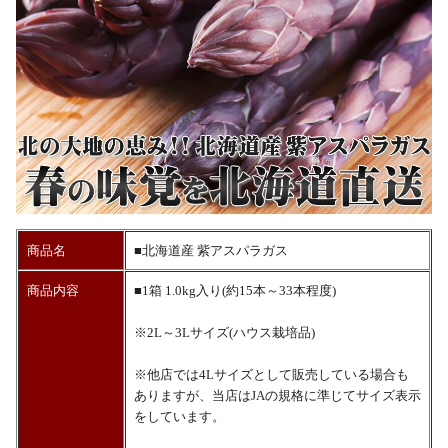
商品名
■北海道産 紫アスパラガス
商品内容
■1箱 1.0kg入り(約15本～33本程度)
※2L～3Lサイズ(ハウス栽培品)
※他店では4Lサイズとして販売している場合も
ありますが、当店はJAの規格に準じてサイズ表示
をしています。