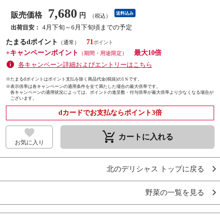
7,680
販売価格
送料込み
円
（税込）
4月下旬～6月下旬頃までの予定
出荷目安：
たまるdポイント
71
（通常）
+キャンペーンポイント
最大10倍
（期間・用途限定）
各キャンペーン詳細およびエントリーはこちら
※たまるdポイントはポイント支払を除く商品代金(税抜)の1％です。
※
表示倍率は各キャンペーンの適用条件を全て満たした場合の最大倍率です。
各キャンペーンの適用状況によっては、ポイントの進呈数・付与倍率が最大倍率より少なくなる場合が
ございます。
dカードでお支払ならポイント3倍
remove_shopping_cart
カートに入れる
お気に入り
北のデリシャス トップに戻る
野菜の一覧を見る