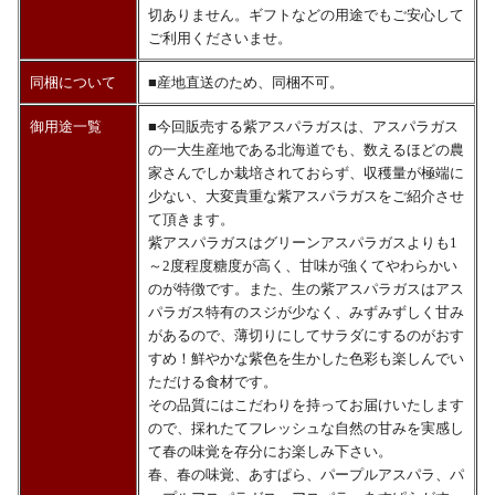
切ありません。ギフトなどの用途でもご安心して
ご利用くださいませ。
同梱について
■産地直送のため、同梱不可。
御用途一覧
■今回販売する紫アスパラガスは、アスパラガス
の一大生産地である北海道でも、数えるほどの農
家さんでしか栽培されておらず、収穫量が極端に
少ない、大変貴重な紫アスパラガスをご紹介させ
て頂きます。
紫アスパラガスはグリーンアスパラガスよりも1
～2度程度糖度が高く、甘味が強くてやわらかい
のが特徴です。また、生の紫アスパラガスはアス
パラガス特有のスジが少なく、みずみずしく甘み
があるので、薄切りにしてサラダにするのがおす
すめ！鮮やかな紫色を生かした色彩も楽しんでい
ただける食材です。
その品質にはこだわりを持ってお届けいたします
ので、採れたてフレッシュな自然の甘みを実感し
て春の味覚を存分にお楽しみ下さい。
春、春の味覚、あすぱら、パープルアスパラ、パ