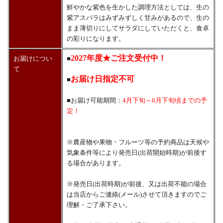
鮮やかな紫色を生かした調理方法としては、生の
紫アスパラはみずみずしく甘みがあるので、生の
まま薄切りにしてサラダにしていただくと、食卓
の彩りになります。
2027年度★ご注文受付中！
お届けについ
■
て
お届け日指定不可
■
■お届け可能期間：
4月下旬～6月下旬頃までの予
定！
※農産物や果物・フルーツ等の予約商品は天候や
気象条件等により発売日(出荷開始時期)が前後す
る場合があります。
※発売日(出荷時期)が前後、又は出荷不能の場合
は当店からご連絡(メール)させて頂きますのでご
理解・ご了承下さい。