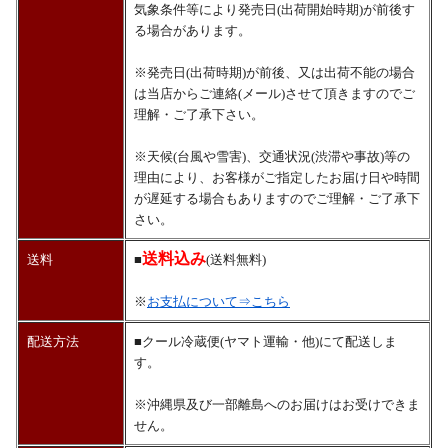
気象条件等により発売日(出荷開始時期)が前後す
る場合があります。
※発売日(出荷時期)が前後、又は出荷不能の場合
は当店からご連絡(メール)させて頂きますのでご
理解・ご了承下さい。
※天候(台風や雪害)、交通状況(渋滞や事故)等の
理由により、お客様がご指定したお届け日や時間
が遅延する場合もありますのでご理解・ご了承下
さい。
送料込み
送料
■
(送料無料)
※
お支払について⇒こちら
配送方法
■クール冷蔵便(ヤマト運輸・他)にて配送しま
す。
※沖縄県及び一部離島へのお届けはお受けできま
せん。