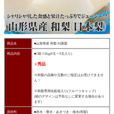
商品名
■山形県産 和梨 刈屋梨
商品内容
■1箱 3.0kg(6玉～9玉入り)
秀品
※
※和梨の品種や玉数のご指定はお受けできませ
ん！
※和梨専用化粧箱入り(フルーツキャップ)
(箱のデザインは予告なしに変更する場合があり
ます)
原材料
■幸水・豊水・あきづき・南水(和梨)