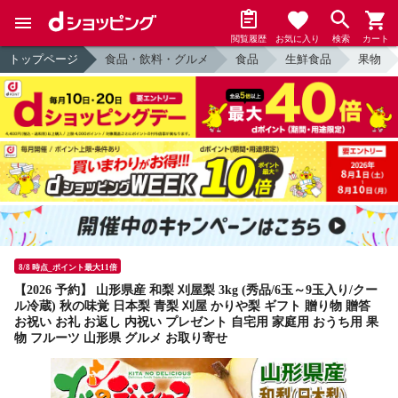
閲覧履歴
お気に入り
検索
カート
トップページ
食品・飲料・グルメ
食品
生鮮食品
果物
8/8 時点_ポイント最大11倍
【2026 予約】 山形県産 和梨 刈屋梨 3kg (秀品/6玉～9玉入り/クー
ル冷蔵) 秋の味覚 日本梨 青梨 刈屋 かりや梨 ギフト 贈り物 贈答
お祝い お礼 お返し 内祝い プレゼント 自宅用 家庭用 おうち用 果
物 フルーツ 山形県 グルメ お取り寄せ