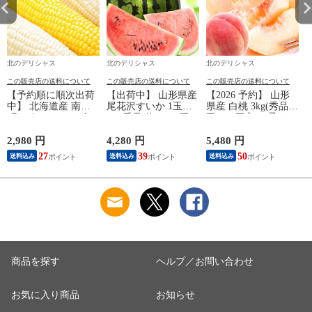
北のデリシャス
北のデリシャス
北のデリシャス
この販売店の送料について
この販売店の送料について
この販売店の送料について
【予約順に順次出荷
【出荷中】 山形県産
【2026 予約】 山形
中】 北海道産 南幌
尾花沢すいか 1玉入
県産 白桃 3kg(秀品/7
町 とうもろこし 食
り (秀品/約6kg×1玉/
玉～11玉入り/柔らか
べ比べ 6本 (白3本・
常温) すいか スイカ
め/クール冷蔵) 桃 も
黄3本/クール冷蔵) 南
西瓜 尾花沢スイカ
も モモ はくとう 白
2,980 円
4,280 円
5,480 円
3
幌町明るい農村ネッ
夏ギフト 残暑見舞い
桃 夏ギフト ギフト
27
39
50
送料込み
送料込み
送料込み
トワーク 朝採り 甘
ギフト 贈り物 贈答
贈り物 贈答 お祝い
い トウモロコシ ス
お祝い お礼 お返し
お礼 お返し 内祝い
イートコーン とうき
内祝い プレゼント
プレゼント 自宅用
び 夏ギフト ギフト
自宅用 家庭用 おう
家庭用 おうち用 果
贈り物 プレゼント
ち用 野菜 山形県 グ
物 フルーツ 山形県
自宅用 家庭用 おう
ルメ お取り寄せ
山形県直送 産地直送
ち用 野菜 北海道 グ
グルメ お取り寄せ
ルメ お取り寄せ
商品を探す
ヘルプ／お問い合わせ
お気に入り商品
お知らせ