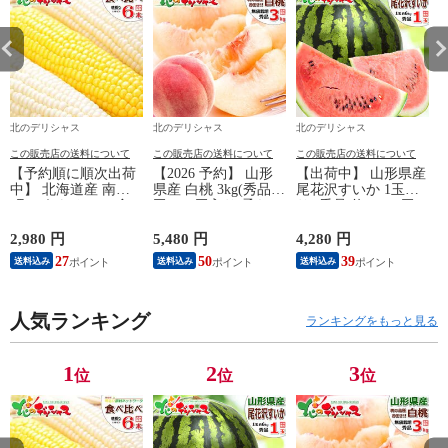
ツ 山形県 お取り
直
寄せ
ル
北のデリシャス
北のデリシャス
北のデリシャス
この販売店の送料について
この販売店の送料について
この販売店の送料について
【予約順に順次出荷
【2026 予約】 山形
【出荷中】 山形県産
中】 北海道産 南幌
県産 白桃 3kg(秀品/7
尾花沢すいか 1玉入
町 とうもろこし 食
玉～11玉入り/柔らか
り (秀品/約6kg×1玉/
べ比べ 6本 (白3本・
め/クール冷蔵) 桃 も
常温) すいか スイカ
1
黄3本/クール冷蔵) 南
も モモ はくとう 白
西瓜 尾花沢スイカ
2,980 円
5,480 円
4,280 円
4
幌町明るい農村ネッ
桃 夏ギフト ギフト
夏ギフト 残暑見舞い
27
50
39
送料込み
送料込み
送料込み
トワーク 朝採り 甘
贈り物 贈答 お祝い
ギフト 贈り物 贈答
い トウモロコシ ス
お礼 お返し 内祝い
お祝い お礼 お返し
イートコーン とうき
プレゼント 自宅用
内祝い プレゼント
び 夏ギフト ギフト
人気ランキング
家庭用 おうち用 果
自宅用 家庭用 おう
ランキングをもっと見る
贈り物 プレゼント
物 フルーツ 山形県
ち用 野菜 山形県 グ
自宅用 家庭用 おう
山形県直送 産地直送
ルメ お取り寄せ
ち用 野菜 北海道 グ
グルメ お取り寄せ
1
2
3
位
位
位
ルメ お取り寄せ