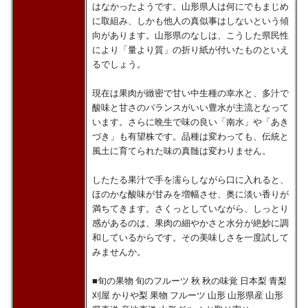
はなかったようです。山形県人は何にでもまじめ
に取組み、しかも他人の真似事はしないという傾
向があります。山形県のなしは、こうした県民性
により「量より質」の折り紙が付いたものといえ
るでしょう。
現在は果肉が緻密で甘い中生種の幸水と、多汁で
酸味と甘さのバランスがいい豊水が主流となって
います。さらに晩生で味の良い「南水」や「あき
づき」も有望株です。品種は変わっても、伝統と
風土に育てられた味の真髄は変わりません。
したたる果汁で手を濡らしながら口に入れると、
ほのかな酸味が甘みを増幅させ、奥に淡い香りが
満ちてきます。さくっとしていながら、しっとり
感があるのは、果肉の細やかさと水分が絶妙に調
和しているからです。その美味しさを一度試して
みませんか。
■旬の果物 旬のフルーツ 秋 秋の味覚 日本梨 青梨
刈屋 かりや梨 果物 フルーツ 山形 山形県産 山形