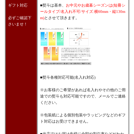
ギフト対応
■熨斗は基本、
お中元やお歳暮シーズンは(短冊シ
ールタイプ/名入れ不可/サイズ:横60mm・縦130m
必ずご確認下
m)
とさせて頂きます。
さいませ！
■熨斗各種対応可能(名入れ対応)
※お客様のご希望があれば名入れやその他のご用
途での熨斗も対応可能ですので、メールでご連絡
ください。
※包装紙による個別包装やラッピングなどのギフ
ト対応はお受けできません。
■当店ではお届け先様に金額や割引率などがわか