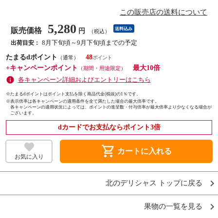
この販売店の送料について
5,280
販売価格
送料込み
円
（税込）
8月下旬頃～9月下旬頃までの予定
出荷目安：
たまるdポイント
48
（通常）
+キャンペーンポイント
最大10倍
（期間・用途限定）
各キャンペーン詳細およびエントリーはこちら
※たまるdポイントはポイント支払を除く商品代金(税抜)の1％です。
※
表示倍率は各キャンペーンの適用条件を全て満たした場合の最大倍率です。
各キャンペーンの適用状況によっては、ポイントの進呈数・付与倍率が最大倍率より少なくなる場合が
ございます。
dカードでお支払ならポイント3倍
shopping_cart
カートに入れる
お気に入り
北のデリシャス トップに戻る
果物の一覧を見る