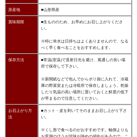
原産地
■山形県産
賞味期限
■生もののため、お早めにお召し上がりくださ
い。
※特に幸水は日持ちはよくありませんので、なる
べく早く食べることをおすすめします。
保存方法
■常温(室温)で直射日光を避け、風通しの良い場
所で保存して下さい。
※新聞紙などで包んでからポリ袋に入れて、冷蔵
庫の野菜室または冷暗所で保存しましょう。乾燥
したり気温の高い場所に置いておくと鮮度の低下
が早まるので注意してください。
お召上がり方
■カット・皮を剥いてそのままお召し上がり下さ
法
い。
※くし形で食べるのがおすすめです。軸側よりも
お尻側のほうが甘味が強めの傾向があるので、こ