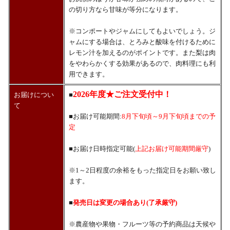
の切り方なら甘味が等分になります。
※コンポートやジャムにしてもよいでしょう。ジ
ャムにする場合は、とろみと酸味を付けるために
レモン汁を加えるのがポイントです。また梨は肉
をやわらかくする効果があるので、肉料理にも利
用できます。
2026年度★ご注文受付中！
お届けについ
■
て
■お届け可能期間:
8月下旬頃～9月下旬頃までの予
定
■お届け日時指定可能(
上記お届け可能期間厳守
)
※1～2日程度の余裕をもった指定日をお願い致し
ます。
■
発売日は変更の場合あり(了承厳守)
※農産物や果物・フルーツ等の予約商品は天候や