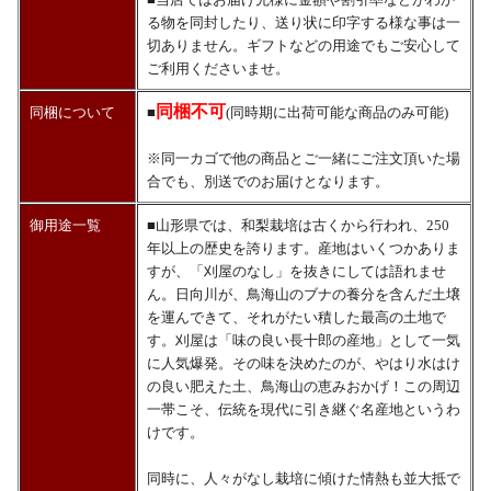
る物を同封したり、送り状に印字する様な事は一
切ありません。ギフトなどの用途でもご安心して
ご利用くださいませ。
同梱不可
同梱について
■
(同時期に出荷可能な商品のみ可能)
※同一カゴで他の商品とご一緒にご注文頂いた場
合でも、別送でのお届けとなります。
御用途一覧
■山形県では、和梨栽培は古くから行われ、250
年以上の歴史を誇ります。産地はいくつかありま
すが、「刈屋のなし」を抜きにしては語れませ
ん。日向川が、鳥海山のブナの養分を含んだ土壌
を運んできて、それがたい積した最高の土地で
す。刈屋は「味の良い長十郎の産地」として一気
に人気爆発。その味を決めたのが、やはり水はけ
の良い肥えた土、鳥海山の恵みおかげ！この周辺
一帯こそ、伝統を現代に引き継ぐ名産地というわ
けです。
同時に、人々がなし栽培に傾けた情熱も並大抵で