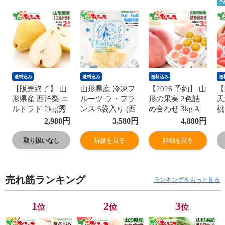
予
送料込み
送料込み
送料込み
送
【販売終了】 山
山形県産 冷凍フ
【2026 予約】 山
【
形県産 西洋梨 エ
ルーツ ラ・フラ
形の果実 2色詰
天
ルドラド 2kg(秀
ンス 6袋入り (西
め合わせ 3kg A
桃
品/4玉～8玉入り/
洋梨/1袋 100g/ク
セット (秀品/白
品
2,980
円
3,580
円
4,880
円
常温) 洋梨 旬 冬
ール冷凍) 国産
桃＆和梨/クール
り
の味覚 ギフト 贈
個包装 フローズ
冷蔵) 山形県産
桃
取り扱いなし
詳細を見る
詳細を見る
り物 贈答 お祝い
ンフルーツ 冷凍
白桃 和梨 ギフト
く
お礼 お返し 内祝
果物 冷凍フルー
贈り物 贈答 お祝
フ
い プレゼント 自
ツ 無添加 無着色
い お礼 お返し
物
売れ筋ランキング
宅用 家庭用 おう
自宅用 家庭用 お
内祝い プレゼン
お
ランキングをもっと見る
ち用 果物 フルー
うち用 スムージ
ト 自宅用 家庭用
い
ツ 山形県 山形県
ー アイス シャー
おうち用 果物 フ
宅
1
2
3
位
位
位
直送 産地直送 グ
ベット 素材 果物
ルーツ 山形県 グ
ち
ルメ お取り寄せ
フルーツ スイー
ルメ お取り寄せ
ツ