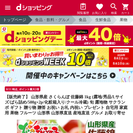
閲覧履歴
お気に入り
検索
カート
トップページ
食品・飲料・グルメ
食品
生鮮食品
果物
8/11 時点_ポイント最大2倍
【販売終了】 山形県産 さくらんぼ 佐藤錦 1kg (露地/秀品/Lサイ
ズ/ばら詰め/500g×2p/化粧箱入り/クール冷蔵) 旬 露地物 サクラン
ボ ギフト 贈り物 贈答 お祝い お礼 内祝い プレゼント 自宅用 家庭
用 果物 フルーツ 山形県 山形県直送 産地直送 グルメ お取り寄せ