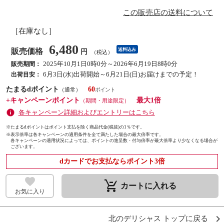
この販売店の送料について
［在庫なし］
6,480
販売価格
送料込み
円
（税込）
2025年10月1日0時0分～2026年6月19日8時0分
販売期間：
6月3日(水)出荷開始～6月21日(日)お届けまでの予定！
出荷目安：
たまるdポイント
60
（通常）
+キャンペーンポイント
最大1倍
（期間・用途限定）
各キャンペーン詳細およびエントリーはこちら
※たまるdポイントはポイント支払を除く商品代金(税抜)の1％です。
※
表示倍率は各キャンペーンの適用条件を全て満たした場合の最大倍率です。
各キャンペーンの適用状況によっては、ポイントの進呈数・付与倍率が最大倍率より少なくなる場合が
ございます。
dカードでお支払ならポイント3倍
remove_shopping_cart
カートに入れる
お気に入り
北のデリシャス トップに戻る