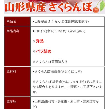
商品名
■山形県産 さくらんぼ 佐藤錦(露地栽培)
商品内容
■Lサイズ(中玉)：1箱 約1kg(500g×2p)
秀品
※
バラ詰め
※
※さくらんぼ専用箱入り
原材料
■さくらんぼ 佐藤錦(さとうにしき)
※さくらんぼ 紅秀峰(べにしゅうほう)でお届けに
なる場合もありますが、ご理解・ご了承下さいま
せ。
原産地
■山形県(東根市・天童市・村山市・寒河江市な
ど)