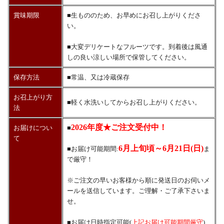
賞味期限
■生もののため、お早めにお召し上がりくださ
い。
■大変デリケートなフルーツです。到着後は風通
しの良い涼しい場所で保管してください。
保存方法
■常温、又は冷蔵保存
お召上がり方
■軽く水洗いしてからお召し上がりください。
法
2026年度★ご注文受付中！
お届けについ
■
て
6月上旬頃～6月21日(日)
■お届け可能期間:
ま
で厳守！
※ご注文の早いお客様から順に発送日のお伺いメ
ールを送信しています。ご理解・ご了承下さいま
せ。
■お届け日時指定可能(
上記お届け可能期間厳守
)