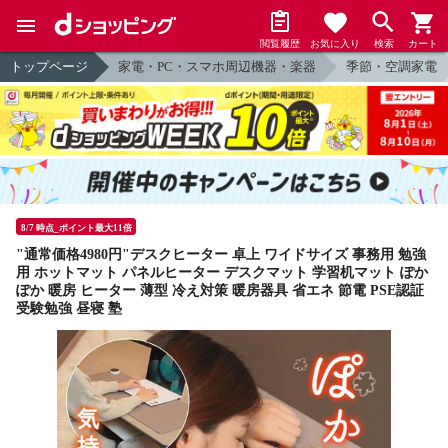
閲覧履歴
お気に入り
検索
カート
トップページ
家電・PC・スマホ周辺機器・楽器
季節・空調家電
8/7 時点_ポイント最大11倍
"通常価格4980円"デスクヒーター 卓上 ワイドサイズ 事務用 勉強
用 ホットマット パネルヒーター デスクマット 学習机マット ぽか
ぽか 暖房 ヒーター 薄型 冷え対策 暖房器具 省エネ 節電 PSE認証
受験勉強 昼寝 塾