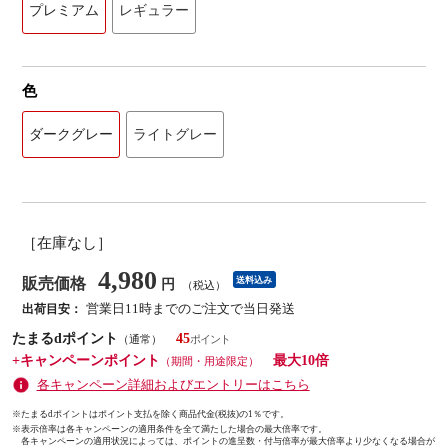
プレミアム
レギュラー
色
ダークグレー
ライトグレー
［在庫なし］
4,980
販売価格
送料込み
円
（税込）
営業日11時までのご注文で当日発送
出荷目安：
たまるdポイント
45
（通常）
+キャンペーンポイント
最大10倍
（期間・用途限定）
各キャンペーン詳細およびエントリーはこちら
※たまるdポイントはポイント支払を除く商品代金(税抜)の1％です。
※
表示倍率は各キャンペーンの適用条件を全て満たした場合の最大倍率です。
各キャンペーンの適用状況によっては、ポイントの進呈数・付与倍率が最大倍率より少なくなる場合が